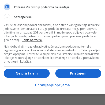
Pohrana i/ili pristup podacima na uređaju
Saznajte više
Vaši će se osobni podaci obrađivati, a podatke s vašeg uređaja (kolačiće,
jedinstvene identifikatore i druge podatke uređaja) mogu pohranjivati,
dijeliti te im pristupati 203 partnera ili ih može upotrebljavati ova web-
lokacija. Mi i naši partneri možemo upotrebljavati precizne podatke o
geolociranju.
Popis partnera.
Neki dobavljači mogu obrađivati vaše osobne podatke na temelju
legitimnog interesa. Ako se ne slažete s tim, u nastavku možete upravljati
svojim opcijama. Potražite vezu pri dnu ove stranice ili na izborniku web-
lokacije za upravljanje pristankom ili povlačenje pristanka u postavkama
oba u pucnjavi. Policija je blokirala područje i u toku je
privatnosti i kolačića.
Ne pristajem
Pristajem
- OGLAS -
Upravljanje opcijama