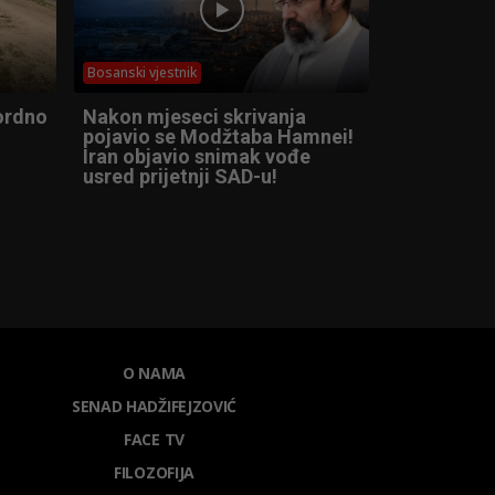
Bosanski vjestnik
kordno
Nakon mjeseci skrivanja
pojavio se Modžtaba Hamnei!
Iran objavio snimak vođe
usred prijetnji SAD-u!
O NAMA
SENAD HADŽIFEJZOVIĆ
FACE TV
FILOZOFIJA