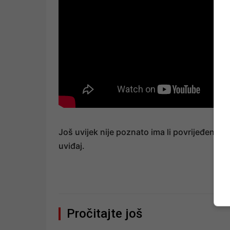
Još uvijek nije poznato ima li povrijeđenih os
uviđaj.
Pročitajte još