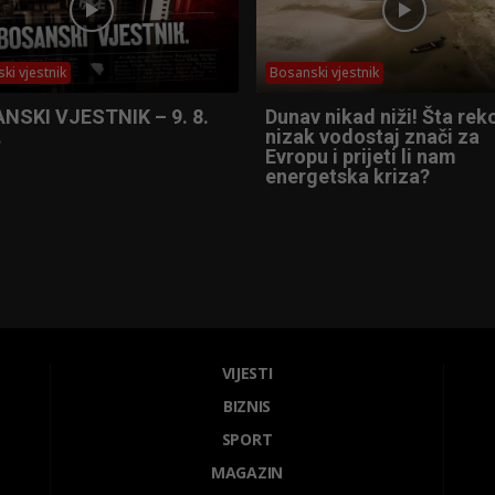
ki vjestnik
Bosanski vjestnik
NSKI VJESTNIK – 9. 8.
Dunav nikad niži! Šta re
.
nizak vodostaj znači za
Evropu i prijeti li nam
energetska kriza?
VIJESTI
BIZNIS
SPORT
MAGAZIN