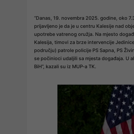
“Danas, 19. novembra 2025. godine, oko 7.3
prijavljeno je da je u centru Kalesije nad ob
upotrebe vatrenog oružja. Na mjesto događa
Kalesija, timovi za brze intervencije Jedinic
području) patrole policije PS Sapna, PS Živin
se počinioci udaljili sa mjesta događaja. U ak
BiH”, kazali su iz MUP-a TK.