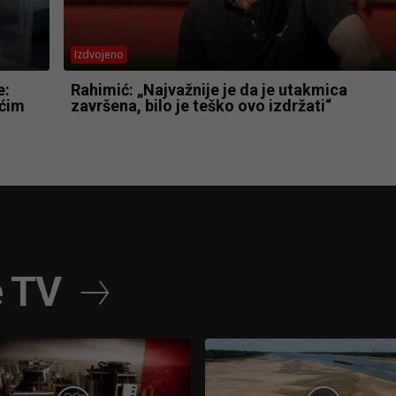
Izdvojeno
e:
Rahimić: „Najvažnije je da je utakmica
ećim
završena, bilo je teško ovo izdržati“
e TV