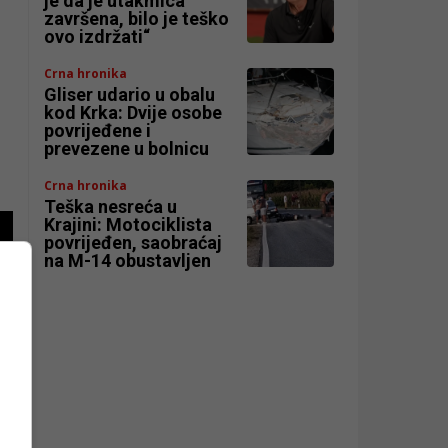
je da je utakmica
završena, bilo je teško
ovo izdržati“
Crna hronika
Gliser udario u obalu
kod Krka: Dvije osobe
povrijeđene i
prevezene u bolnicu
Crna hronika
Teška nesreća u
Krajini: Motociklista
povrijeđen, saobraćaj
na M-14 obustavljen