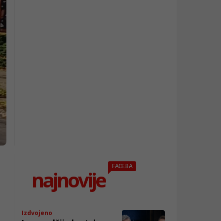
FACE.BA
najnovije
Izdvojeno