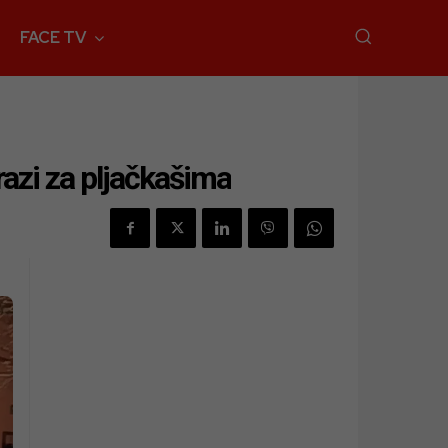
FACE TV
trazi za pljačkašima