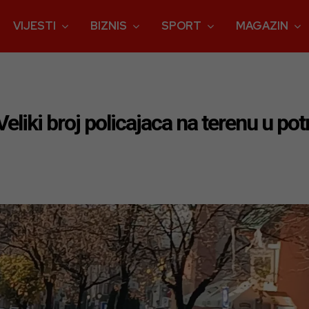
VIJESTI
BIZNIS
SPORT
MAGAZIN
Veliki broj policajaca na terenu u po