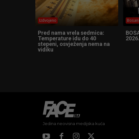
Izdvojeno
Bosans
Pred nama vrela sedmica:
BOSA
Temperature idu do 40
2026
stepeni, osvježenja nema na
vidiku
Jedina neovisna medijska kuća