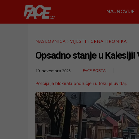
NAJNOVIJE
NASLOVNICA
VIJESTI
CRNA HRONIKA
Opsadno stanje u Kalesiji! 
FACE PORTAL
19. novembra 2025.
Policija je blokirala područje i u toku je uviđaj.