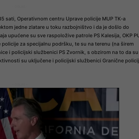
- OGLAS -
5 sati, Operativnom centru Uprave policije MUP TK-a
jektom jedne zlatare u toku razbojništvo i da je došlo do
ja upućene su sve raspoložive patrole PS Kalesija, OKP P
e policije za specijalnu podršku, te su na terenu (na širem
ice i policijski službenici PS Zvornik, s obzirom na to da su
tivnosti su uključene i policijski službenici Granične polici
- OGLAS -