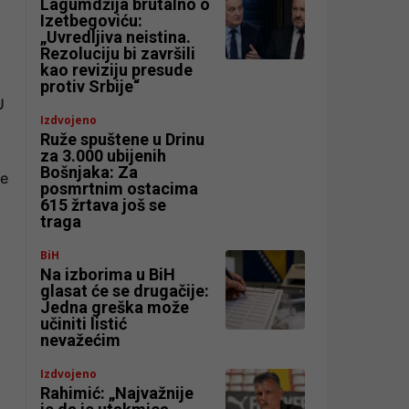
Lagumdžija brutalno o
Izetbegoviću:
„Uvredljiva neistina.
Rezoluciju bi završili
kao reviziju presude
protiv Srbije“
U
Izdvojeno
Ruže spuštene u Drinu
za 3.000 ubijenih
Bošnjaka: Za
je
posmrtnim ostacima
615 žrtava još se
traga
BiH
Na izborima u BiH
glasat će se drugačije:
Jedna greška može
učiniti listić
nevažećim
Izdvojeno
Rahimić: „Najvažnije