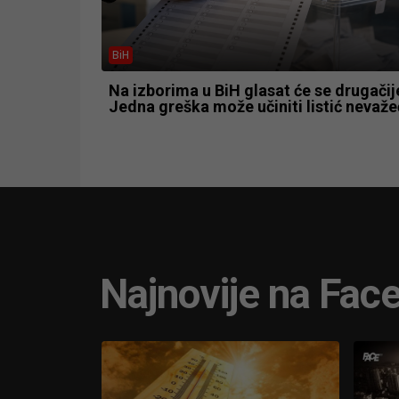
BiH
Na izborima u BiH glasat će se drugačij
Jedna greška može učiniti listić nevaž
Najnovije na Fac