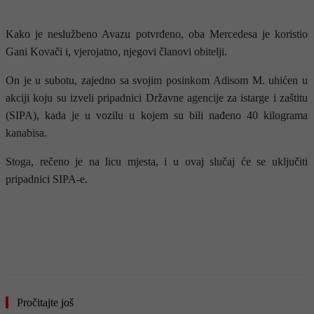
Kako je neslužbeno Avazu potvrđeno, oba Mercedesa je koristio
Gani Kovači i, vjerojatno, njegovi članovi obitelji.
On je u subotu, zajedno sa svojim posinkom Adisom M. uhićen u
akciji koju su izveli pripadnici Državne agencije za istarge i zaštitu
(SIPA), kada je u vozilu u kojem su bili nađeno 40 kilograma
kanabisa.
Stoga, rečeno je na licu mjesta, i u ovaj slučaj će se uključiti
pripadnici SIPA-e.
- OGLAS -
Pročitajte još