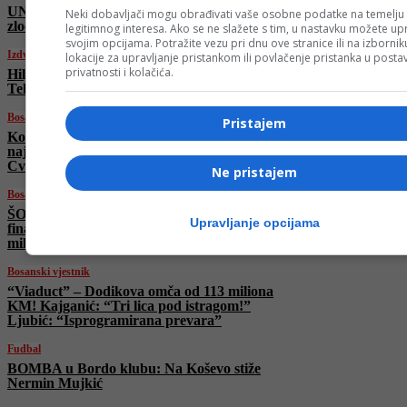
UN ponovo stavio Izrael na crnu listu zbog
Neki dobavljači mogu obrađivati vaše osobne podatke na temelju
zločina nad djecom
legitimnog interesa. Ako se ne slažete s tim, u nastavku možete upr
svojim opcijama. Potražite vezu pri dnu ove stranice ili na izborni
Izdvojeno
lokacije za upravljanje pristankom ili povlačenje pristanka u post
privatnosti i kolačića.
Hiljade demonstranata na protestima u
Teheranu: “Ovo je otpor iranske nacije!”
Bosanski vjestnik
Pristajem
Ko je “hapio” 113 miliona KM?! Kajganić
najavio hapšenja: Bećirović, Komšić i
Cvijanović na meti!
Ne pristajem
Bosanski vjestnik
ŠOKANTNO, SKANDALOZNO! Ko je
Upravljanje opcijama
finansirao “Viaduktovu” tužbu tešku 113
miliona KM i “uništio” BiH?!
Bosanski vjestnik
“Viaduct” – Dodikova omča od 113 miliona
KM! Kajganić: “Tri lica pod istragom!”
Ljubić: “Isprogramirana prevara”
Fudbal
BOMBA u Bordo klubu: Na Koševo stiže
Nermin Mujkić