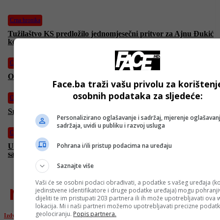
Crna hronika
Tužilaštvo KS predložilo jednomjesečni pritvor za Ajnu Đukić
koja se sumnjiči za ubistvo majke
Crna hronika
Osumnjičena za ubistvo majke u nadležnosti Tužilaštva KS
Face.ba traži vašu privolu za korištenj
osobnih podataka za sljedeće:
Crna hronika
Snažan zemljotres pogodio Japan
Personalizirano oglašavanje i sadržaj, mjerenje oglašavanj
sadržaja, uvidi u publiku i razvoj usluga
Crna hronika
Pohrana i/ili pristup podacima na uređaju
Uhapšena žena koja je usmrtila majku, pa pokušala izvršiti
samoubistvo
Saznajte više
Vaši će se osobni podaci obrađivati, a podatke s vašeg uređaja (ko
najnovije
jedinstvene identifikatore i druge podatke uređaja) mogu pohranjiv
dijeliti te im pristupati 203 partnera ili ih može upotrebljavati ova
lokacija. Mi i naši partneri možemo upotrebljavati precizne podat
geolociranju.
Popis partnera.
Izdvojeno