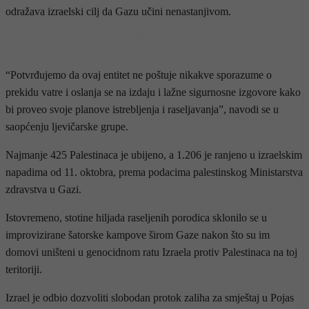
odražava izraelski cilj da Gazu učini nenastanjivom.
- OGLAS -
“Potvrđujemo da ovaj entitet ne poštuje nikakve sporazume o
prekidu vatre i oslanja se na izdaju i lažne sigurnosne izgovore kako
bi proveo svoje planove istrebljenja i raseljavanja”, navodi se u
saopćenju ljevičarske grupe.
Najmanje 425 Palestinaca je ubijeno, a 1.206 je ranjeno u izraelskim
napadima od 11. oktobra, prema podacima palestinskog Ministarstva
zdravstva u Gazi.
Istovremeno, stotine hiljada raseljenih porodica sklonilo se u
improvizirane šatorske kampove širom Gaze nakon što su im
domovi uništeni u genocidnom ratu Izraela protiv Palestinaca na toj
teritoriji.
Izrael je odbio dozvoliti slobodan protok zaliha za smještaj u Pojas