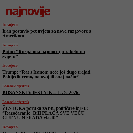
najnovije
Izdvojeno
Iran postavio pet uvjeta za nove razgovore s
Amerikom
Izdvojeno
Putin: “Rusija ima najmoćniju raketu na
svijetu”
Izdvojeno
Trump: “Rat s Iranom neće još dugo trajati!
Pobijedit ćemo, na ovaj ili onaj način”
Bosanski vjestnik
BOSANSKI VJESTNIK – 12. 5. 2026.
Bosanski vjestnik
ŽESTOKA poruka za bh. političare iz EU:
“Razočaranje! BiH PLAĆA SVE VEĆU
CIJENU NERADA vlasti!”
Izdvojeno