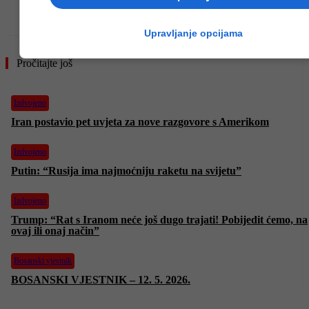
- OGLAS -
Upravljanje opcijama
Pročitajte još
Izdvojeno
Iran postavio pet uvjeta za nove razgovore s Amerikom
Izdvojeno
Putin: “Rusija ima najmoćniju raketu na svijetu”
Izdvojeno
Trump: “Rat s Iranom neće još dugo trajati! Pobijedit ćemo, na
ovaj ili onaj način”
Bosanski vjestnik
BOSANSKI VJESTNIK – 12. 5. 2026.