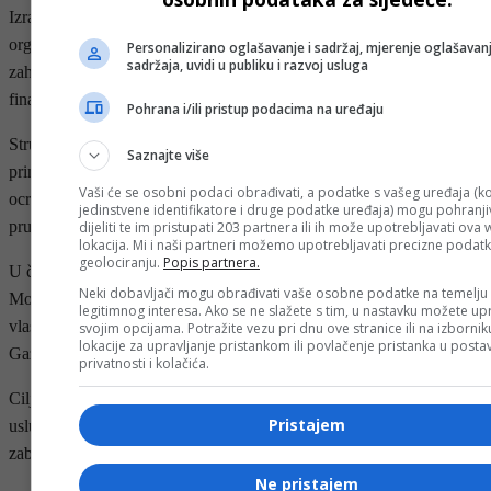
Izrael je opozvao operativne dozvole 37 humanitarnih
organizacija zbog nepoštivanja novih propisa koji od njih
Personalizirano oglašavanje i sadržaj, mjerenje oglašavanj
sadržaja, uvidi u publiku i razvoj usluga
zahtijevaju da dostave detaljne informacije o članovima osoblja,
finansiranju i operacijama.
Pohrana i/ili pristup podacima na uređaju
Stručnjaci kažu da su ti zahtjevi u suprotnosti sa humanitarnim
Saznajte više
principima i da slijede dugogodišnju izraelsku vladinu kampanju
Vaši će se osobni podaci obrađivati, a podatke s vašeg uređaja (ko
ocrnjivanja i konačnog ometanja rada humanitarnih grupa koje
jedinstvene identifikatore i druge podatke uređaja) mogu pohranjiv
pružaju pomoć Palestincima.
dijeliti te im pristupati 203 partnera ili ih može upotrebljavati ova
lokacija. Mi i naši partneri možemo upotrebljavati precizne podat
geolociranju.
Popis partnera.
U četvrtak je novinska agencija izvijestila da su MSF, Medecins du
Neki dobavljači mogu obrađivati vaše osobne podatke na temelju
Monde Suisse i Dansko vijeće za izbjeglice rekli da su izraelske
legitimnog interesa. Ako se ne slažete s tim, u nastavku možete upr
vlasti odbile dozvoliti njihovom međunarodnom osoblju ulazak u
svojim opcijama. Potražite vezu pri dnu ove stranice ili na izborni
lokacije za upravljanje pristankom ili povlačenje pristanka u post
Gazu ove sedmice.
privatnosti i kolačića.
Ciljane grupe su saopćile da će biti prisiljene prestati pružati ključne
Pristajem
usluge, uključujući zdravstvenu zaštitu, u Gazi kao rezultat izraelske
zabrane, što dovodi palestinske živote u opasnost.
Ne pristajem