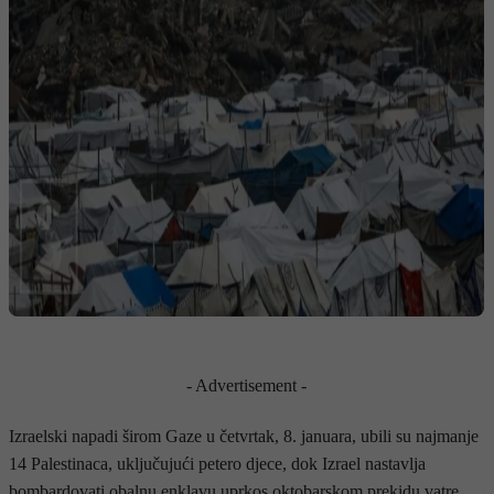
- Advertisement -
Izraelski napadi širom Gaze u četvrtak, 8. januara, ubili su najmanje
14 Palestinaca, uključujući petero djece, dok Izrael nastavlja
bombardovati obalnu enklavu uprkos oktobarskom prekidu vatre.