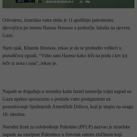
Odvojeno, izraelska vatra ubila je 11-godišnju palestinsku
djevojčicu po imenu Hamsa Housou u području Jabalia na sjeveru
Gaze.
Njen ujak, Khamis Housou, rekao je da se probudio vrišteći u
porodičnoj zgradi. “Vidio sam Hamsu kako leži na podu i krv joj
teče iz nosa i usta”, rekao je.
- OGLAS -
Napadi se događaju u trenutku kada Izrael nastavlja vojni napad na
Gazu uprkos sporazumu o prekidu vatre postignutom uz
posredovanje Sjedinjenih Američkih Država, koji je stupio na snagu
10. oktobra.
Narodni front za oslobođenje Palestine (PFLP) nazvao je izraelske
napade na raseljene Palestince u četvrtak ratnim zločinom koji