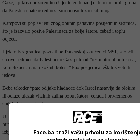
Gaze, uprkos upozorenjima Ujedinjenih nacija i humanitarnih grupa
da Palestinci pate usred niza smrtonosnih zimskih oluja.
Kampovi su poplavljeni zbog obilnih padavina posljednjih sedmica,
što je izazvalo pozive Palestinaca za bolje šatore, ćebad i toplu
odjeću.
Ljekari bez granica, poznati po francuskoj skraćenici MSF, saopćili
su ove sedmice da Palestinci u Gazi pate od “respiratornih infekcija,
komplikacija rana i kožnih bolesti” kao posljedica teških životnih
uslova.
Bebe također “pate od jake hladnoće dok Izrael nastavlja da blokira
ili odlaže ulazak vitalnih zaliha poput šatora, cerada i privremenog
smještaja”, saopćila je grupa.
U međuvremenu, Izrael je preduzeo mjere da blokira međunarodne
humanitarne grupe, uključujući MSF i Norveško vijeće za
Face.ba traži vašu privolu za korištenj
izbjeglice, da djeluju u Pojasu.
osobnih podataka za sljedeće: