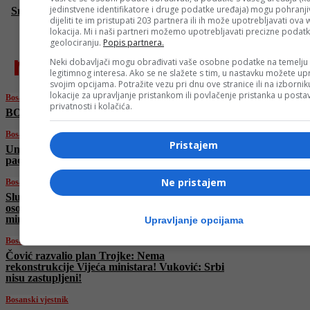
jedinstvene identifikatore i druge podatke uređaja) mogu pohranjiv
Snažan zemljotres pogodio Japan
dijeliti te im pristupati 203 partnera ili ih može upotrebljavati ova
lokacija. Mi i naši partneri možemo upotrebljavati precizne podat
geolociranju.
Popis partnera.
najnovije
Neki dobavljači mogu obrađivati vaše osobne podatke na temelju
legitimnog interesa. Ako se ne slažete s tim, u nastavku možete upr
svojim opcijama. Potražite vezu pri dnu ove stranice ili na izborni
lokacije za upravljanje pristankom ili povlačenje pristanka u post
Bosanski vjestnik
privatnosti i kolačića.
BOSANSKI VJESTNIK – 20. 6. 2025.
Bosanski vjestnik
Pristajem
Umjetna inteligencija u medicini: Sigurnost
pacijenata i etički principi na prvom mjestu!
Ne pristajem
Bosanski vjestnik
Slučaj Viaduct: SIPA saslušala više od pet
osoba, navodno saslušani i pojedinci iz Vijeća
ministara?
Upravljanje opcijama
Bosanski vjestnik
Čović razvalio plan Trojke: Nema
rekonstrukcije Vijeća ministara! Vuković: Srbi
nisu zastupljeni!
Bosanski vjestnik