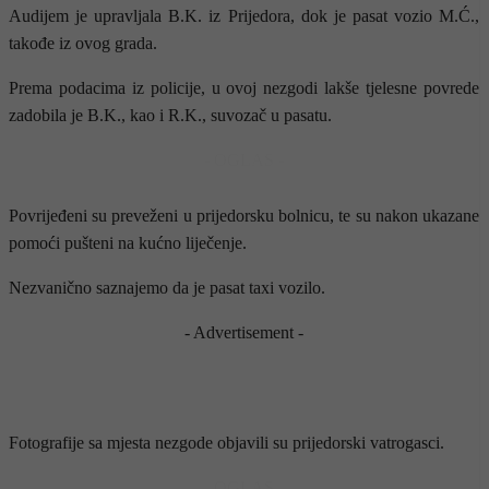
Audijem je upravljala B.K. iz Prijedora, dok je pasat vozio M.Ć.,
takođe iz ovog grada.
Prema podacima iz policije, u ovoj nezgodi lakše tjelesne povrede
zadobila je B.K., kao i R.K., suvozač u pasatu.
- OGLAS -
Povrijeđeni su preveženi u prijedorsku bolnicu, te su nakon ukazane
pomoći pušteni na kućno liječenje.
Nezvanično saznajemo da je pasat taxi vozilo.
- Advertisement -
Fotografije sa mjesta nezgode objavili su prijedorski vatrogasci.
- OGLAS -