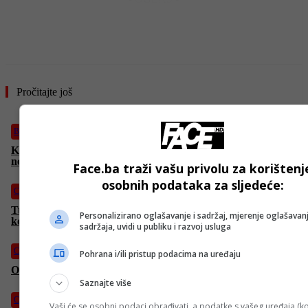
Pročitajte još
BiH
Kineski državljanin (32) preminuo u mostarskoj bolnici nakon
nesreće na gradilištu kod Stoca
Face.ba traži vašu privolu za korištenj
osobnih podataka za sljedeće:
Crna hronika
Tužilaštvo KS predložilo jednomjesečni pritvor za Ajnu Đukić
Personalizirano oglašavanje i sadržaj, mjerenje oglašavanj
koja se sumnjiči za ubistvo majke
sadržaja, uvidi u publiku i razvoj usluga
Crna hronika
Pohrana i/ili pristup podacima na uređaju
Osumnjičena za ubistvo majke u nadležnosti Tužilaštva KS
Saznajte više
Crna hronika
Vaši će se osobni podaci obrađivati, a podatke s vašeg uređaja (ko