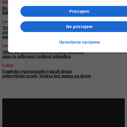
BiH
Brano Jakubović: Volio bih da su Sarajevo i
Pristajem
BiH odali priznanja Halidu dok je bio živ
Izdvojeno
Ne pristajem
Trump predlaže zabranu kineskim
aviokompanijama da lete preko Rusije na
američkim rutama
Upravljanje opcijama
Izdvojeno
Strah od Moskve: Baltičke zemlje izrađuju
plan za odbranu i prihvat izbjeglica
Fudbal
Engleski reprezentativci igrali drugo
poluvrijeme protiv Walesa bez imena na dresu
Najnovije na Face TV