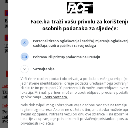
prekidu vatre dočekuje svoje ljude među ruševinama
BiH
Face.ba traži vašu privolu za korištenj
Brano Jakubović: Volio bih da su Sarajevo i BiH odali
priznanja Halidu dok je bio živ
osobnih podataka za sljedeće:
Izdvojeno
Personalizirano oglašavanje i sadržaj, mjerenje oglašavanj
sadržaja, uvidi u publiku i razvoj usluga
Trump predlaže zabranu kineskim aviokompanijama da lete
preko Rusije na američkim rutama
Pohrana i/ili pristup podacima na uređaju
najnovije
Saznajte više
Vaši će se osobni podaci obrađivati, a podatke s vašeg uređaja (ko
jedinstvene identifikatore i druge podatke uređaja) mogu pohranjiv
Izdvojeno
dijeliti te im pristupati 203 partnera ili ih može upotrebljavati ova
Tuzlanski endokrinolog objavio knjigu koja
lokacija. Mi i naši partneri možemo upotrebljavati precizne podat
mijenja pogled na osteoporozu
geolociranju.
Popis partnera.
Neki dobavljači mogu obrađivati vaše osobne podatke na temelju
Izdvojeno
legitimnog interesa. Ako se ne slažete s tim, u nastavku možete upr
Poslije dvije godine rata i razaranja: Gaza
svojim opcijama. Potražite vezu pri dnu ove stranice ili na izborni
nakon sporazuma o prekidu vatre dočekuje
lokacije za upravljanje pristankom ili povlačenje pristanka u post
svoje ljude među ruševinama
privatnosti i kolačića.