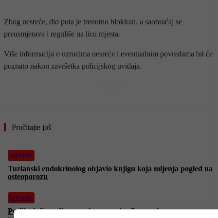
Zbog nesreće, dio puta je trenutno blokiran, a saobraćaj se
preusmjerava i reguliše na licu mjesta.
Više informacija o uzrocima nesreće i eventualnim povredama bit će
poznato nakon završetka policijskog uviđaja.
- OGLAS -
Pročitajte još
Izdvojeno
Tuzlanski endokrinolog objavio knjigu koja mijenja pogled na
osteoporozu
Izdvojeno
Poslije dvije godine rata i razaranja: Gaza nakon sporazuma o