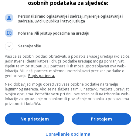
osobnih podataka za sljedeće:
Personalizirano oglašavanje i sadržaj, mjerenje oglašavanja i
- OGLAS -
sadržaja, uvidi u publiku i razvoj usluga
Pohrana i/ili pristup podacima na uređaju
Saznajte više
Vaši će se osobni podaci obrađivati, a podatke s vašeg uređaja (kolačiće,
jedinstvene identifikatore i druge podatke uređaja) mogu pohranjivati,
dijeliti te im pristupati 203 partnera ili ih može upotrebljavati ova web-
lokacija. Mi i naši partneri možemo upotrebljavati precizne podatke o
geolociranju.
Popis partnera.
Neki dobavljači mogu obrađivati vaše osobne podatke na temelju
legitimnog interesa. Ako se ne slažete s tim, u nastavku možete upravljati
svojim opcijama. Potražite vezu pri dnu ove stranice ili na izborniku web-
lokacije za upravljanje pristankom ili povlačenje pristanka u postavkama
privatnosti i kolačića.
Crna hronika
Ne pristajem
Pristajem
ginuo
Poznat identitet mladića koji se utopio u
Upravljanje opcijama
Krivaji, dženaza će biti klanjana u nedjelju