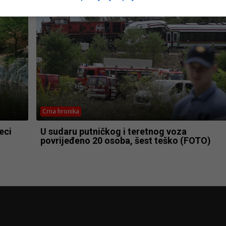
Crna hronika
eci
U sudaru putničkog i teretnog voza
povrijeđeno 20 osoba, šest teško (FOTO)