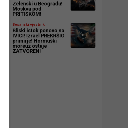
Zelenski u Beogradu!
Moskva pod
PRITISKOM!
Bosanski vjestnik
Bliski istok ponovo na
IVICI! Izrael PREKRŠIO
primirje! Hormuški
moreuz ostaje
ZATVOREN!