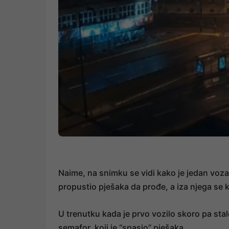
Naime, na snimku se vidi kako je jedan voz
propustio pješaka da prođe, a iza njega se k
U trenutku kada je prvo vozilo skoro pa stalo
semafor, koji je “spasio” pješaka.