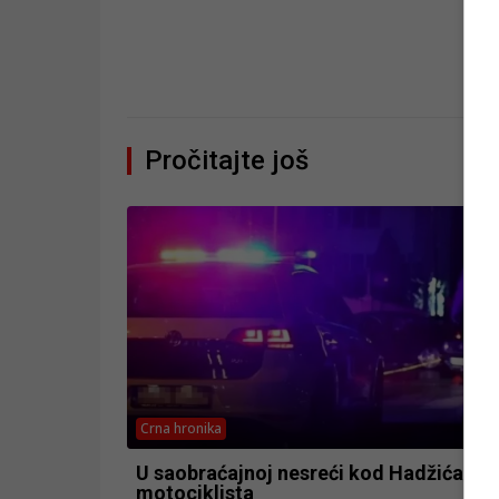
Pročitajte još
Crna hronika
U saobraćajnoj nesreći kod Hadžića po
motociklista