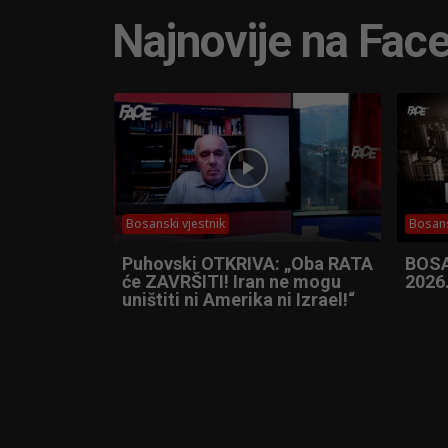
Najnovije na Fac
Bosanski vjestnik
Bosans
Puhovski OTKRIVA: „Oba RATA
BOSA
će ZAVRŠITI! Iran ne mogu
2026
uništiti ni Amerika ni Izrael!“