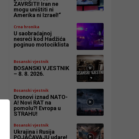
ZAVRŠITI! Iran ne
mogu uništiti ni
Amerika ni Izrael!“
Crna hronika
U saobraćajnoj
nesreći kod Hadžića
poginuo motociklista
Bosanski vjestnik
BOSANSKI VJESTNIK
– 8. 8. 2026.
Bosanski vjestnik
Dronovi iznad NATO-
A! Novi RAT na
pomolu?! Evropa u
STRAHU!
Bosanski vjestnik
Ukrajina i Rusija
POJAČAVAJU udare!