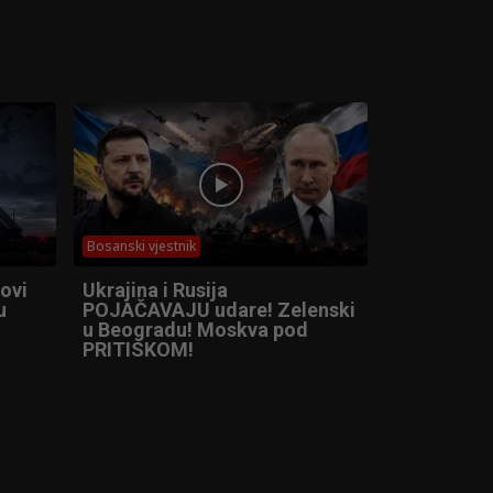
Bosanski vjestnik
ovi
Ukrajina i Rusija
u
POJAČAVAJU udare! Zelenski
u Beogradu! Moskva pod
PRITISKOM!