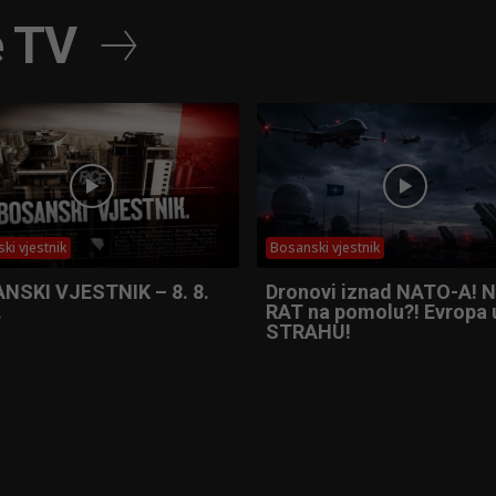
e TV
ki vjestnik
Bosanski vjestnik
NSKI VJESTNIK – 8. 8.
Dronovi iznad NATO-A! N
.
RAT na pomolu?! Evropa 
STRAHU!