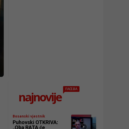
FACE.BA
najnovije
Bosanski vjestnik
Puhovski OTKRIVA:
„Oba RATA će