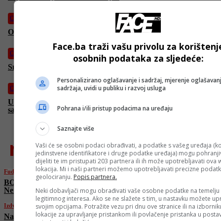
Crna hronika
Osumnjičena za ubistvo majke u nadležnosti Tužilaštva KS
Face.ba traži vašu privolu za korištenj
Crna hronika
osobnih podataka za sljedeće:
Snažan zemljotres pogodio Japan
Personalizirano oglašavanje i sadržaj, mjerenje oglašavanj
sadržaja, uvidi u publiku i razvoj usluga
Crna hronika
Uhapšena žena koja je usmrtila majku, pa pokušala izvršiti
Pohrana i/ili pristup podacima na uređaju
samoubistvo
Saznajte više
najnovije
Vaši će se osobni podaci obrađivati, a podatke s vašeg uređaja (ko
jedinstvene identifikatore i druge podatke uređaja) mogu pohranjiv
dijeliti te im pristupati 203 partnera ili ih može upotrebljavati ova
lokacija. Mi i naši partneri možemo upotrebljavati precizne podat
Fudbal
geolociranju.
Popis partnera.
BOMBA u Bordo klubu: Na Koševo stiže
Nermin Mujkić
Neki dobavljači mogu obrađivati vaše osobne podatke na temelju
legitimnog interesa. Ako se ne slažete s tim, u nastavku možete upr
Izdvojeno
svojim opcijama. Potražite vezu pri dnu ove stranice ili na izborni
lokacije za upravljanje pristankom ili povlačenje pristanka u post
Napadnuta bolnica u Teheranu