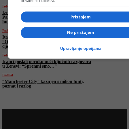
privatnosti i kolačića.
Izdvojeno
Izrael bez ikakve milosti! I danas ubijeni
Pristajem
Palestinci koji su čekali u redu za
humanitarnu pomoć
Fudbal
Ne pristajem
Italijanska legenda o Džekinom transferu:
“Odličan potez! Mi smo ga htjeli po svaku
cijenu!”
Upravljanje opcijama
Izdvojeno
Iranci poslali poruku uoči ključnih razgovora
u Ženevi: “Spremni smo…”
Fudbal
“Manchester City” kažnjen s milion funti,
poznat i razlog