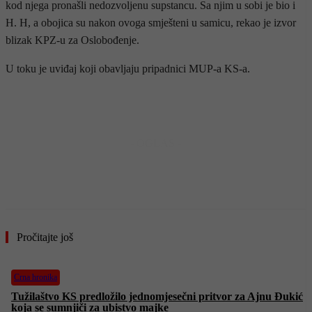
kod njega pronašli nedozvoljenu supstancu. Sa njim u sobi je bio i
H. H, a obojica su nakon ovoga smješteni u samicu, rekao je izvor
blizak KPZ-u za Oslobođenje.
U toku je uviđaj koji obavljaju pripadnici MUP-a KS-a.
- OGLAS -
Pročitajte još
Crna hronika
Tužilaštvo KS predložilo jednomjesečni pritvor za Ajnu Đukić
koja se sumnjiči za ubistvo majke