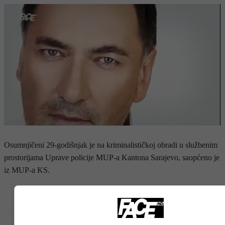
Osumnjičeni 29-godišnjak je na kriminalističkoj obradi u službenim
prostorijama Uprave policije MUP-a Kantona Sarajevo, saopćeno je
iz MUP-a KS.
- OGLAS -