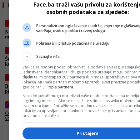
Face.ba traži vašu privolu za korištenj
Pročitajte još
osobnih podataka za sljedeće:
Biznis
Personalizirano oglašavanje i sadržaj, mjerenje oglašavanj
sadržaja, uvidi u publiku i razvoj usluga
Nafta eksplodirala nakon sukoba SAD-a i Irana: Hormuški
moreuz ponovo trese tržišta
Pohrana i/ili pristup podacima na uređaju
Izdvojeno
Saznajte više
Šokantne cijene za finale SP-a: Najskuplje ulaznice sada
koštaju skoro 33.000 dolara
Vaši će se osobni podaci obrađivati, a podatke s vašeg uređaja (ko
jedinstvene identifikatore i druge podatke uređaja) mogu pohranjiv
dijeliti te im pristupati 203 partnera ili ih može upotrebljavati ova
Izdvojeno
lokacija. Mi i naši partneri možemo upotrebljavati precizne podat
Bez vode danas 12 sarajevskih ulica: ViK objavio gdje će biti
geolociranju.
Popis partnera.
prekidi
Neki dobavljači mogu obrađivati vaše osobne podatke na temelju
legitimnog interesa. Ako se ne slažete s tim, u nastavku možete upr
Izdvojeno
svojim opcijama. Potražite vezu pri dnu ove stranice ili na izborni
lokacije za upravljanje pristankom ili povlačenje pristanka u post
Objavljena mapa američkih udara na Iran: Pogođene ključne
privatnosti i kolačića.
vojne mete
Pristajem