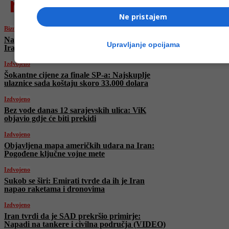
najnovije
Ne pristajem
Biznis
Nafta eksplodirala nakon sukoba SAD-a i
Upravljanje opcijama
Irana: Hormuški moreuz ponovo trese tržišta
Izdvojeno
Šokantne cijene za finale SP-a: Najskuplje
ulaznice sada koštaju skoro 33.000 dolara
Izdvojeno
Bez vode danas 12 sarajevskih ulica: ViK
objavio gdje će biti prekidi
Izdvojeno
Objavljena mapa američkih udara na Iran:
Pogođene ključne vojne mete
Izdvojeno
Sukob se širi: Emirati tvrde da ih je Iran
napao raketama i dronovima
Izdvojeno
Iran tvrdi da je SAD prekršio primirje:
Napadi na tankere i civilna područja (VIDEO)