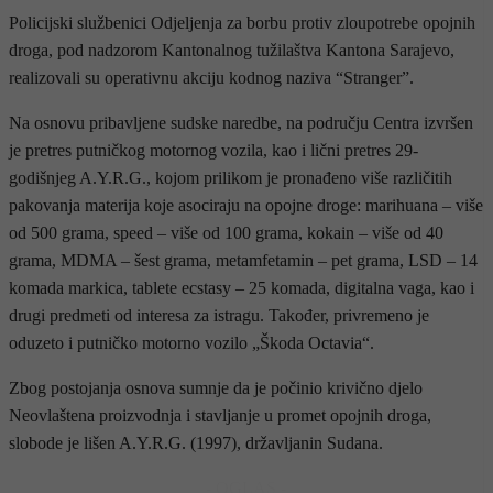
Policijski službenici Odjeljenja za borbu protiv zloupotrebe opojnih
droga, pod nadzorom Kantonalnog tužilaštva Kantona Sarajevo,
realizovali su operativnu akciju kodnog naziva “Stranger”.
Na osnovu pribavljene sudske naredbe, na području Centra izvršen
je pretres putničkog motornog vozila, kao i lični pretres 29-
godišnjeg A.Y.R.G., kojom prilikom je pronađeno više različitih
pakovanja materija koje asociraju na opojne droge: marihuana – više
od 500 grama, speed – više od 100 grama, kokain – više od 40
grama, MDMA – šest grama, metamfetamin – pet grama, LSD – 14
komada markica, tablete ecstasy – 25 komada, digitalna vaga, kao i
drugi predmeti od interesa za istragu. Također, privremeno je
oduzeto i putničko motorno vozilo „Škoda Octavia“.
Zbog postojanja osnova sumnje da je počinio krivično djelo
Neovlaštena proizvodnja i stavljanje u promet opojnih droga,
slobode je lišen A.Y.R.G. (1997), državljanin Sudana.
- OGLAS -