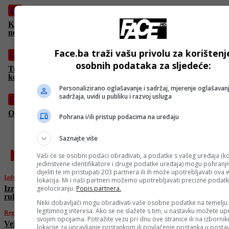
BiH
Kineski državljanin (32) preminuo u mostarskoj bolnici nakon
nesreće na gradilištu kod Stoca
Face.ba traži vašu privolu za korištenj
Crna hronika
osobnih podataka za sljedeće:
Tužilaštvo KS predložilo jednomjesečni pritvor za Ajnu Đukić
koja se sumnjiči za ubistvo majke
Personalizirano oglašavanje i sadržaj, mjerenje oglašavanj
sadržaja, uvidi u publiku i razvoj usluga
Crna hronika
Osumnjičena za ubistvo majke u nadležnosti Tužilaštva KS
Pohrana i/ili pristup podacima na uređaju
Saznajte više
najnovije
Vaši će se osobni podaci obrađivati, a podatke s vašeg uređaja (ko
jedinstvene identifikatore i druge podatke uređaja) mogu pohranjiv
dijeliti te im pristupati 203 partnera ili ih može upotrebljavati ova
Izdvojeno
lokacija. Mi i naši partneri možemo upotrebljavati precizne podat
geolociranju.
Popis partnera.
Izraelski zvaničnici tvrde: Iransko
rukovodstvo sve snažnije, nema nestabilnosti
Neki dobavljači mogu obrađivati vaše osobne podatke na temelju
legitimnog interesa. Ako se ne slažete s tim, u nastavku možete upr
Region
svojim opcijama. Potražite vezu pri dnu ove stranice ili na izborni
Veliki požar u hrvatskom primorju: Vatra se
lokacije za upravljanje pristankom ili povlačenje pristanka u post