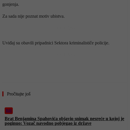
gonjenja.
Za sada nije poznat motiv ubistva.
- OGLAS -
Uviđaj su obavili pripadnici Sektora kriminalističe policije.
- OGLAS -
Pročitajte još
BiH
Brat Benjamina Spahovića objavio snimak nesreće u kojoj je
poginuo: Vozač navodno pobjegao iz države