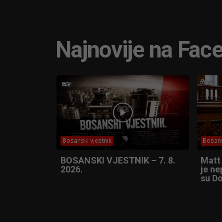
Najnovije na Fac
Bosanski vjestnik
Bosans
BOSANSKI VJESTNIK – 7. 8.
Matt
2026.
je ne
su Do