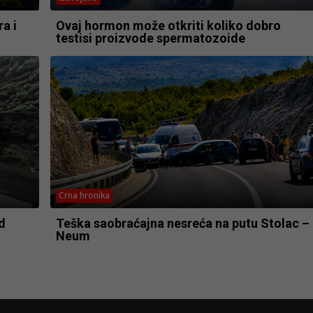
a i
Ovaj hormon može otkriti koliko dobro
testisi proizvode spermatozoide
Crna hronika
d
Teška saobraćajna nesreća na putu Stolac –
Neum