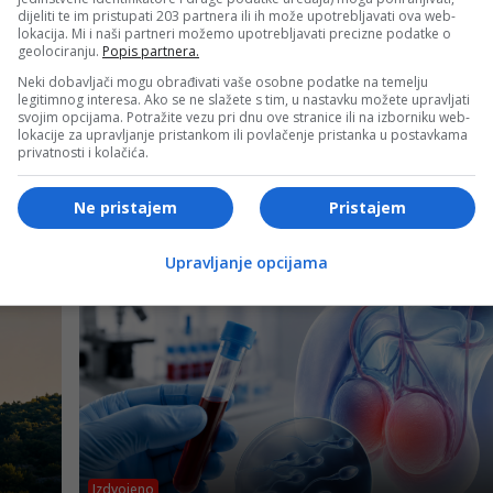
dijeliti te im pristupati 203 partnera ili ih može upotrebljavati ova web-
lokacija. Mi i naši partneri možemo upotrebljavati precizne podatke o
ijama Uprave policije MUP-a Kantona Sarajevo na
geolociranju.
Popis partnera.
Neki dobavljači mogu obrađivati vaše osobne podatke na temelju
legitimnog interesa. Ako se ne slažete s tim, u nastavku možete upravljati
svojim opcijama. Potražite vezu pri dnu ove stranice ili na izborniku web-
lokacije za upravljanje pristankom ili povlačenje pristanka u postavkama
- OGLAS -
privatnosti i kolačića.
Ne pristajem
Pristajem
Upravljanje opcijama
Izdvojeno