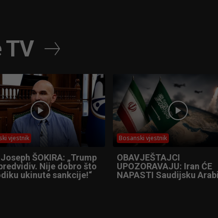
e TV
ki vjestnik
Bosanski vjestnik
 Joseph ŠOKIRA: „Trump
OBAVJEŠTAJCI
predvidiv. Nije dobro što
UPOZORAVAJU: Iran ĆE
diku ukinute sankcije!“
NAPASTI Saudijsku Arabi