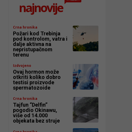
najnovije
Crna hronika
Požari kod Trebinja
pod kontrolom, vatra i
dalje aktivna na
nepristupačnom
terenu
Izdvojeno
Ovaj hormon može
otkriti koliko dobro
testisi proizvode
spermatozoide
Crna hronika
Tajfun “Delfin”
pogodio Okinawu,
više od 14.000
objekata bez struje
Crna hronika