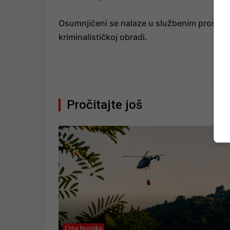
Osumnjičeni se nalaze u službenim prostor
kriminalističkoj obradi.
Pročitajte još
Crna hronika