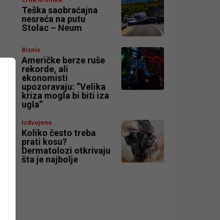
Teška saobraćajna
nesreća na putu
Stolac – Neum
Biznis
Američke berze ruše
rekorde, ali
ekonomisti
upozoravaju: “Velika
kriza mogla bi biti iza
ugla”
Izdvojeno
Koliko često treba
prati kosu?
Dermatolozi otkrivaju
šta je najbolje
gi