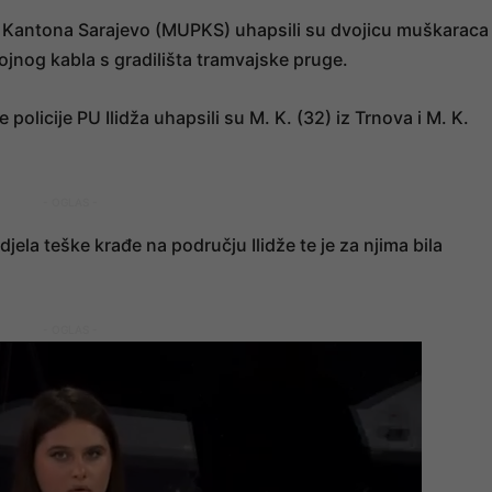
a Kantona Sarajevo (MUPKS) uhapsili su dvojicu muškaraca
ojnog kabla s gradilišta tramvajske pruge.
e policije PU Ilidža uhapsili su M. K. (32) iz Trnova i M. K.
- OGLAS -
djela teške krađe na području Ilidže te je za njima bila
- OGLAS -