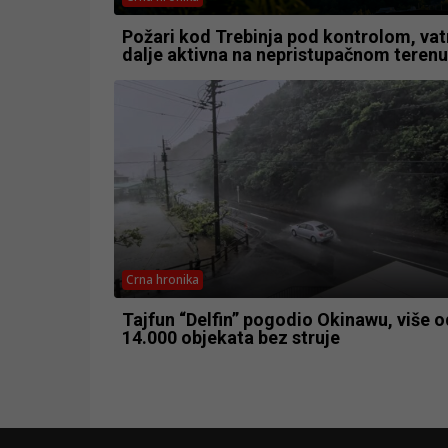
Požari kod Trebinja pod kontrolom, vatr
dalje aktivna na nepristupačnom terenu
Crna hronika
Tajfun “Delfin” pogodio Okinawu, više o
14.000 objekata bez struje