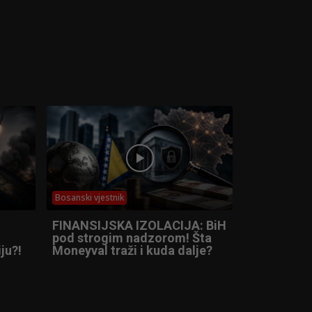
Bosanski vjestnik
FINANSIJSKA IZOLACIJA: BiH
pod strogim nadzorom! Šta
ju?!
Moneyval traži i kuda dalje?