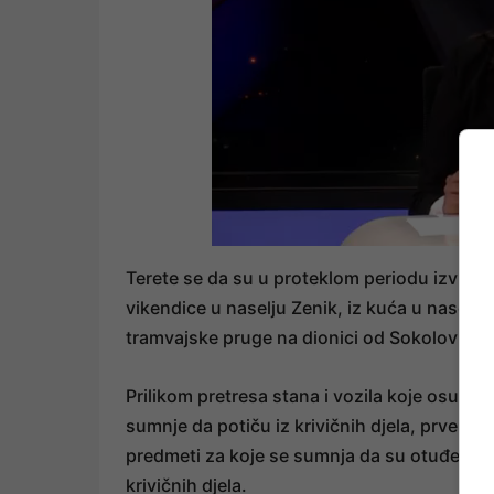
Terete se da su u proteklom periodu izvršili 
vikendice u naselju Zenik, iz kuća u naselju 
tramvajske pruge na dionici od Sokolović-K
Prilikom pretresa stana i vozila koje osumn
sumnje da potiču iz krivičnih djela, prvenstve
predmeti za koje se sumnja da su otuđeni te 
krivičnih djela.