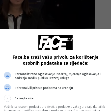
Face.ba traži vašu privolu za korištenje
osobnih podataka za sljedeće:
teške krađe iz više automobila u naselju Plandište, iz
Otes, kao i da su otuđili napojni bakarni kabl s gradilišta
Personalizirano oglašavanje i sadržaj, mjerenje oglašavanja i
olonije do Hrasnice.
sadržaja, uvidi u publiku i razvoj usluga
Pohrana i/ili pristup podacima na uređaju
jičeni koriste pronađeni su predmeti za koje postoji osnov
no građevinski alati, materijali i različite mašine, kao i dru
Saznajte više
predmeti koji su korišteni kao alat za izvršenje ovih
Vaši će se osobni podaci obrađivati, a podatke s vašeg uređaja (kolačiće,
jedinstvene identifikatore i druge podatke uređaja) mogu pohranjivati,