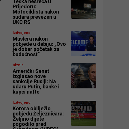
Teška nesreća u
Prijedoru:
Motociklista nakon
sudara prevezen u
UKC RS
Izdvojeno
Muslera nakon
pobjede u debiju: „Ovo
je dobar početak za
budućnost“
Biznis
Američki Senat
izglasao nove
sankcije Rusiji: Na
udaru Putin, banke i
kupci nafte
Izdvojeno
Korora obilježio
pobjedu Željezničara:
Željino dijete
pogodilo pred