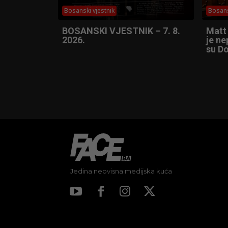
Bosanski vjestnik
Bosans
BOSANSKI VJESTNIK – 7. 8.
Matt
2026.
je ne
su Do
Jedina neovisna medijska kuća