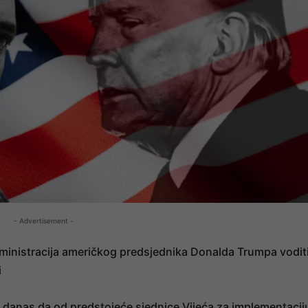
- Advertisement -
dministracija američkog predsjednika Donalda Trumpa vodit
i
e danas da od predstojeće sjednice Vijeća za implementacij