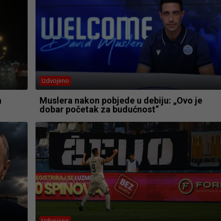
Izdvojeno
a
Muslera nakon pobjede u debiju: „Ovo je
dobar početak za budućnost“
Izdvojeno