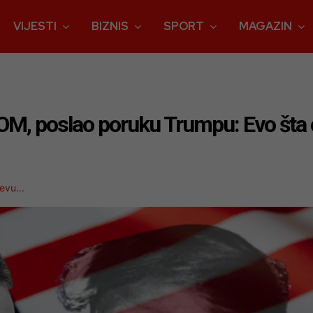
VIJESTI
BIZNIS
SPORT
MAGAZIN
, poslao poruku Trumpu: Evo šta 
evu...