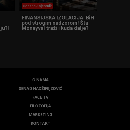
Bosanski vjestnik
FINANSIJSKA IZOLACIJA: BiH
pod strogim nadzorom! Šta
ju?!
Moneyval traži i kuda dalje?
O NAMA
SENAD HADŽIFEJZOVIĆ
FACE TV
FILOZOFIJA
MARKETING
KONTAKT