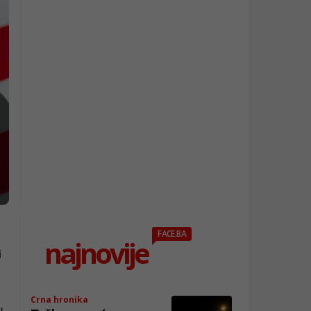
FACE.BA
najnovije
i
Crna hronika
u