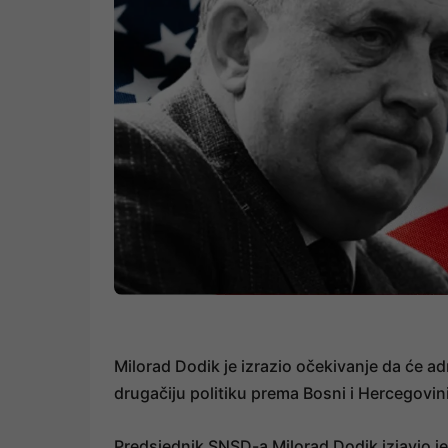
Milorad Dodik je izrazio očekivanje da će a
drugačiju politiku prema Bosni i Hercegovin
Predsjednik SNSD-a Milorad Dodik izjavio j