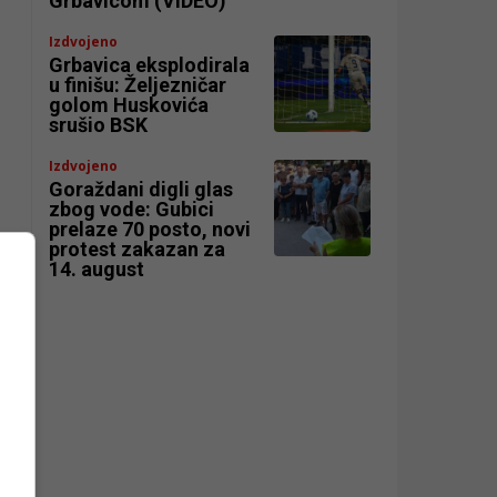
Grbavicom (VIDEO)
Izdvojeno
Grbavica eksplodirala
u finišu: Željezničar
golom Huskovića
srušio BSK
Izdvojeno
Goraždani digli glas
zbog vode: Gubici
prelaze 70 posto, novi
protest zakazan za
14. august
o
g