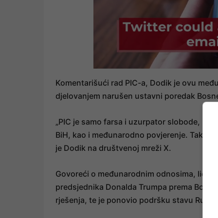
Komentarišući rad PIC-a, Dodik je ovu međun
djelovanjem narušen ustavni poredak Bosne
„PIC je samo farsa i uzurpator slobode, pra
BiH, kao i međunarodno povjerenje. Tako d
je Dodik na društvenoj mreži X.
Govoreći o međunarodnim odnosima, lider SN
predsjednika Donalda Trumpa prema Bosni i 
rješenja, te je ponovio podršku stavu Rusij