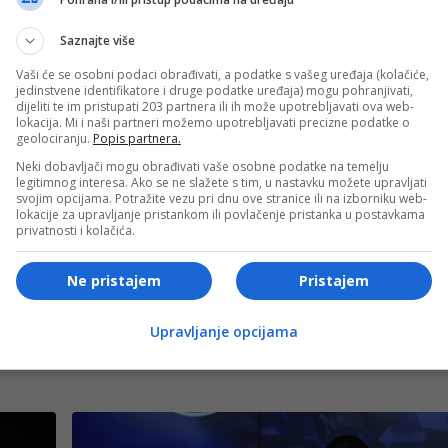
 borbu za svoja prava, ali je naglasio da ne postoji namjera
Saznajte više
u Bosni i Hercegovini.
Vaši će se osobni podaci obrađivati, a podatke s vašeg uređaja (kolačiće,
jedinstvene identifikatore i druge podatke uređaja) mogu pohranjivati,
- OGLAS -
dijeliti te im pristupati 203 partnera ili ih može upotrebljavati ova web-
lokacija. Mi i naši partneri možemo upotrebljavati precizne podatke o
 u Sarajevu, a prema ranijim najavama jedna od tema trebala
geolociranju.
Popis partnera.
osni i Hercegovini.
Neki dobavljači mogu obrađivati vaše osobne podatke na temelju
legitimnog interesa. Ako se ne slažete s tim, u nastavku možete upravljati
svojim opcijama. Potražite vezu pri dnu ove stranice ili na izborniku web-
će Christian Schmidt ostati na funkciji do izbora njegovog
lokacije za upravljanje pristankom ili povlačenje pristanka u postavkama
privatnosti i kolačića.
Ne pristajem
Pristajem
- OGLAS -
Upravljanje opcijama