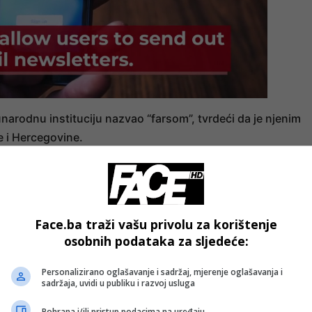
arodnu instituciju nazvao “farsom”, tvrdeći da je njenim
 i Hercegovine.
va i Ustava BiH. Svojim radom je srušio ustavni poredak u
a ne očekujem ništa posebno od njegove sjednice“, napisa
Face.ba traži vašu privolu za korištenje
osobnih podataka za sljedeće:
SD-a izrazio je očekivanje da će administracija američko
Hercegovini voditi drugačiju politiku, bez nametanja
Personalizirano oglašavanje i sadržaj, mjerenje oglašavanja i
sadržaja, uvidi u publiku i razvoj usluga
e o zatvaranju OHR-a.
Pohrana i/ili pristup podacima na uređaju