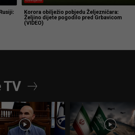
usiji:
Korora obilježio pobjedu Željezničara:
Željino dijete pogodilo pred Grbavicom
(VIDEO)
e TV