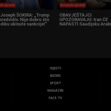
ki vjestnik
Bosanski vjestnik
 Joseph ŠOKIRA: „Trump
OBAVJEŠTAJCI
predvidiv. Nije dobro što
UPOZORAVAJU: Iran ĆE
diku ukinute sankcije!“
NAPASTI Saudijsku Arabi
VIJESTI
BIZNIS
SPORT
MAGAZIN
FACE TV