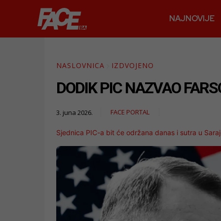
NAJNOVIJE
NASLOVNICA
IZDVOJENO
DODIK PIC NAZVAO FARSOM
FACE PORTAL
3. juna 2026.
Sjednica PIC-a bit će održana danas i sutra u Saraj