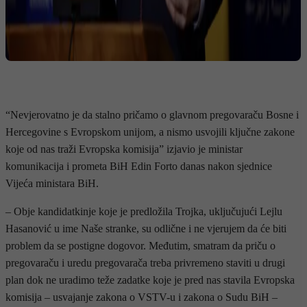
“Nevjerovatno je da stalno pričamo o glavnom pregovaraču Bosne i
Hercegovine s Evropskom unijom, a nismo usvojili ključne zakone
koje od nas traži Evropska komisija” izjavio je ministar
komunikacija i prometa BiH Edin Forto danas nakon sjednice
Vijeća ministara BiH.
– Obje kandidatkinje koje je predložila Trojka, uključujući Lejlu
Hasanović u ime Naše stranke, su odlične i ne vjerujem da će biti
problem da se postigne dogovor. Međutim, smatram da priču o
pregovaraču i uredu pregovarača treba privremeno staviti u drugi
plan dok ne uradimo teže zadatke koje je pred nas stavila Evropska
komisija – usvajanje zakona o VSTV-u i zakona o Sudu BiH –