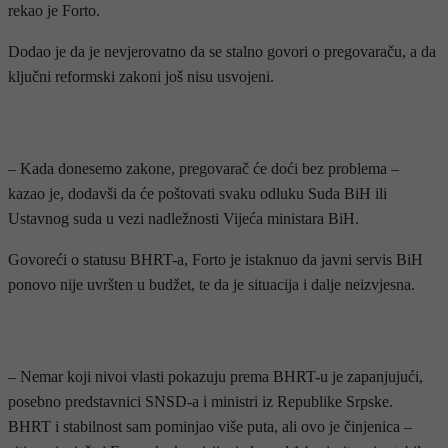
rekao je Forto.
Dodao je da je nevjerovatno da se stalno govori o pregovaraču, a da
ključni reformski zakoni još nisu usvojeni.
- OGLAS -
– Kada donesemo zakone, pregovarač će doći bez problema –
kazao je, dodavši da će poštovati svaku odluku Suda BiH ili
Ustavnog suda u vezi nadležnosti Vijeća ministara BiH.
Govoreći o statusu BHRT-a, Forto je istaknuo da javni servis BiH
ponovo nije uvršten u budžet, te da je situacija i dalje neizvjesna.
- OGLAS -
– Nemar koji nivoi vlasti pokazuju prema BHRT-u je zapanjujući,
posebno predstavnici SNSD-a i ministri iz Republike Srpske.
BHRT i stabilnost sam pominjao više puta, ali ovo je činjenica –