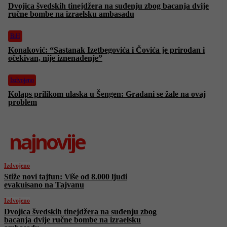
Dvojica švedskih tinejdžera na suđenju zbog bacanja dvije
ručne bombe na izraelsku ambasadu
BiH
Konaković: “Sastanak Izetbegovića i Čovića je prirodan i
očekivan, nije iznenađenje”
Izdvojeno
Kolaps prilikom ulaska u Šengen: Građani se žale na ovaj
problem
najnovije
Izdvojeno
Stiže novi tajfun: Više od 8.000 ljudi
evakuisano na Tajvanu
Izdvojeno
Dvojica švedskih tinejdžera na suđenju zbog
bacanja dvije ručne bombe na izraelsku