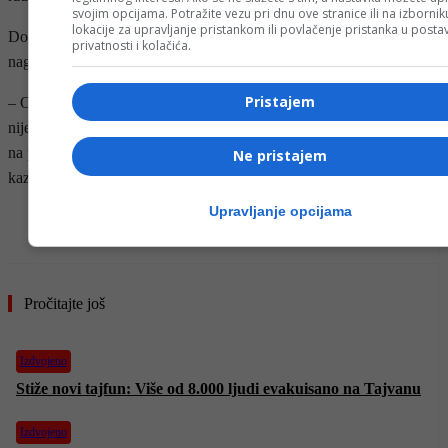
svojim opcijama. Potražite vezu pri dnu ove stranice ili na izborni
lokacije za upravljanje pristankom ili povlačenje pristanka u post
Dodao je da projekat nije senzacionalna tema, ali da je riječ o
privatnosti i kolačića.
nagomilanim problemima koji su dugo čekali rješenje.
Pristajem
– Ovaj projekat je stajao u ladici u Briselu dvije i po godine, niko se
nije raspitao za njega. Nadam se da će biti uspješan i da ćemo već
na proljeće uvesti firme koje će ovu jako bitnu aktivnost sprovesti –
Ne pristajem
kazao je Forto.
Upravljanje opcijama
- OGLAS -
Pročitajte još
Izdvojeno
Stiže novi tajfun: Više od 8.000 ljudi evakuisano na Tajvanu
Izdvojeno