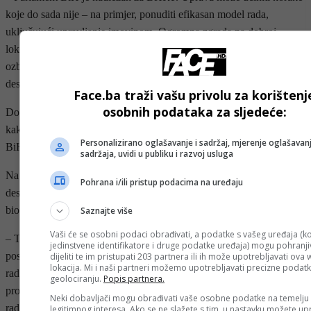
koje do sada nije – na primjer, ponuditi efikasan model rada,
uključujući upravljanje imovinom. Ogromna zgrada na dobroj
lokaciji zjapi prazna. Hiljade kvadrata mogli su biti iznajmljeni
ozbiljnim firmama koje bi plaćale struju i grijanje. Zašto se to nije
desilo u posljednjih deset godina je misterija – rekao je Forto.
Face.ba traži vašu privolu za korištenj
osobnih podataka za sljedeće:
Dodao je da je više puta tražio od uprave da dostavi takav prijedlog
kako bi ga, kako je rekao, “zajedno gurali” kroz Vijeće ministara
Personalizirano oglašavanje i sadržaj, mjerenje oglašavanj
BiH i Parlament, ali da do sada nije dobio nikakav dokument.
sadržaja, uvidi u publiku i razvoj usluga
Na kraju je istaknuo da je konačno deblokiran projekt deminiranja
Pohrana i/ili pristup podacima na uređaju
desne obale rijeke Save vrijedan 14 miliona KM, koji je godinama
bio u zastoju.
Saznajte više
Vaši će se osobni podaci obrađivati, a podatke s vašeg uređaja (ko
– To se dešava na području gdje je i entitet RS i Federacija BiH, ali
jedinstvene identifikatore i druge podatke uređaja) mogu pohranjiv
posebno Brčko distrikt BiH. Završetkom tog projekta mogli bismo
dijeliti te im pristupati 203 partnera ili ih može upotrebljavati ova
lokacija. Mi i naši partneri možemo upotrebljavati precizne podat
raditi intervencije na plovnom koritu rijeke Save, što bi moglo
geolociranju.
Popis partnera.
proširiti poslovanje luke u Brčkom, naše jedine luke, za do 30 posto
Neki dobavljači mogu obrađivati vaše osobne podatke na temelju
radnih dana u godini – rekao je Forto.
legitimnog interesa. Ako se ne slažete s tim, u nastavku možete upr