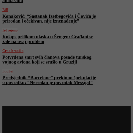
ambasadu
BiH
Konaković: “Sastanak Izetbegovića i Čovića je
prirodan i očekivan, nije iznenađenje”
Izdvojeno
Kolaps prilikom ulaska u Šengen: Građani se
žale na ovaj problem
Crna hronika
Potvrđena smrt svih članova posade turskog
vojnog aviona koji se srušio u Gruziji
Fudbal
Predsjednik “Barcelone” prekinuo špekulacije
o povratku: “Nerealan je povratak Messija!”
Najnovije na Face TV