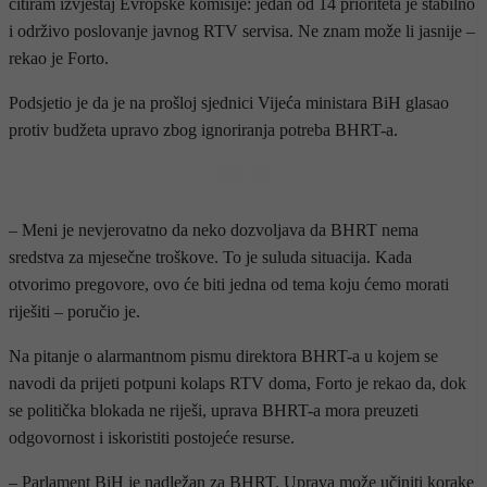
citiram izvještaj Evropske komisije: jedan od 14 prioriteta je stabilno
i održivo poslovanje javnog RTV servisa. Ne znam može li jasnije –
rekao je Forto.
Podsjetio je da je na prošloj sjednici Vijeća ministara BiH glasao
protiv budžeta upravo zbog ignoriranja potreba BHRT-a.
- OGLAS -
– Meni je nevjerovatno da neko dozvoljava da BHRT nema
sredstva za mjesečne troškove. To je suluda situacija. Kada
otvorimo pregovore, ovo će biti jedna od tema koju ćemo morati
riješiti – poručio je.
Na pitanje o alarmantnom pismu direktora BHRT-a u kojem se
navodi da prijeti potpuni kolaps RTV doma, Forto je rekao da, dok
se politička blokada ne riješi, uprava BHRT-a mora preuzeti
odgovornost i iskoristiti postojeće resurse.
– Parlament BiH je nadležan za BHRT. Uprava može učiniti korake