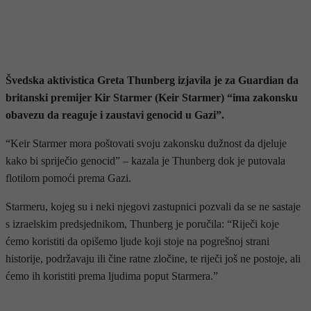
Švedska aktivistica Greta Thunberg izjavila je za Guardian da
britanski premijer Kir Starmer (Keir Starmer) “ima zakonsku
obavezu da reaguje i zaustavi genocid u Gazi”.
“Keir Starmer mora poštovati svoju zakonsku dužnost da djeluje
kako bi spriječio genocid” – kazala je Thunberg dok je putovala
flotilom pomoći prema Gazi.
Starmeru, kojeg su i neki njegovi zastupnici pozvali da se ne sastaje
s izraelskim predsjednikom, Thunberg je poručila: “Riječi koje
ćemo koristiti da opišemo ljude koji stoje na pogrešnoj strani
historije, podržavaju ili čine ratne zločine, te riječi još ne postoje, ali
ćemo ih koristiti prema ljudima poput Starmera.”
- OGLAS -