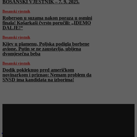
BOSANSKI VJESTNIK – 7. 9. 2025.
Bosanski vjestnik
Roberson u suzama nakon poraza u osmini
finala! Košarkaši čvrsto poručili: „IDEMO
DALJE!“
Bosanski vjestnik
Kijev u plamenu, Poljska podigla borbene
avione. Putin se ne zaustavlja, ubijena
dvomjesečna beba
Bosanski vjestnik
Dodik pokleknuo pred američkom
novinarkom i priznao: Nemam problem da
SNSD ima kandidata na izborima!
Najnovije na Face TV