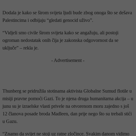
Dodala je kako se širom svijeta ljudi bude zbog onoga što se dešava
Palestincima i odbijaju “gledati genocid uživo”.
“Vidjeli smo civile širom svijeta kako se angažuju, ali postoji
ogroman nedostatak onih čija je zakonska odgovornost da se
uključe” – rekla je.
- Advertisement -
Thunberg se pridružila stotinama aktivista Globalne Sumud flotile u
misiji pravne pomoći Gazi. To je njena druga humanitarna akcija – u
junu su je izraelske vlasti privele na otvorenom moru zajedno s još
12 članova posade broda Madleen, dan prije nego što su trebali stići
u Gazu.
“Znamo da svijet ne stoji uz ratne zločince. Svakim danom vidimo