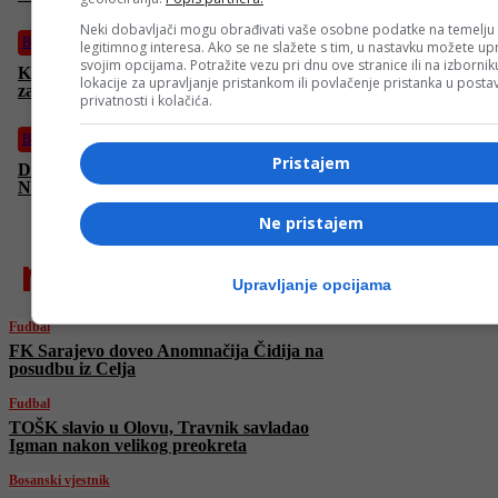
Neki dobavljači mogu obrađivati vaše osobne podatke na temelju
Bosanski vjestnik
legitimnog interesa. Ako se ne slažete s tim, u nastavku možete upr
svojim opcijama. Potražite vezu pri dnu ove stranice ili na izborni
Kijev u plamenu, Poljska podigla borbene avione. Putin se ne
lokacije za upravljanje pristankom ili povlačenje pristanka u post
zaustavlja, ubijena dvomjesečna beba
privatnosti i kolačića.
Bosanski vjestnik
Pristajem
Dodik pokleknuo pred američkom novinarkom i priznao:
Nemam problem da SNSD ima kandidata na izborima!
Ne pristajem
najnovije
Upravljanje opcijama
Fudbal
FK Sarajevo doveo Anomnačija Čidija na
posudbu iz Celja
Fudbal
TOŠK slavio u Olovu, Travnik savladao
Igman nakon velikog preokreta
Bosanski vjestnik