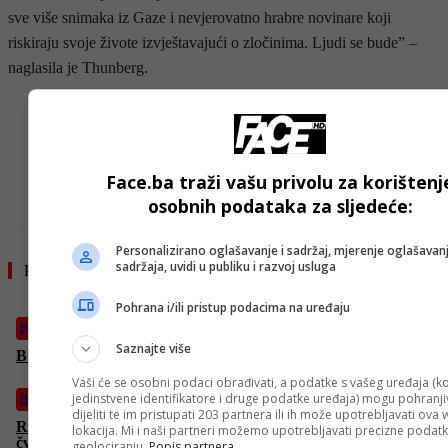
sve više snimaka iz Gaze i nevjerovatno hrabre novinare koji
riskiraju svoje živote izvještavajući o zločinima. Ljudi se bude” –
naglasila je Thunberg.
- OGLAS -
Face.ba traži vašu privolu za korištenj
TAG #
GAZA
osobnih podataka za sljedeće:
Personalizirano oglašavanje i sadržaj, mjerenje oglašavanj
sadržaja, uvidi u publiku i razvoj usluga
Pročitajte još
Pohrana i/ili pristup podacima na uređaju
Bosanski vjestnik
Saznajte više
BOSANSKI VJESTNIK – 7. 9. 2025.
Vaši će se osobni podaci obrađivati, a podatke s vašeg uređaja (ko
jedinstvene identifikatore i druge podatke uređaja) mogu pohranjiv
Bosanski vjestnik
dijeliti te im pristupati 203 partnera ili ih može upotrebljavati ova
Roberson u suzama nakon poraza u osmini finala! Košarkaši
lokacija. Mi i naši partneri možemo upotrebljavati precizne podat
čvrsto poručili: „IDEMO DALJE!“
geolociranju.
Popis partnera.