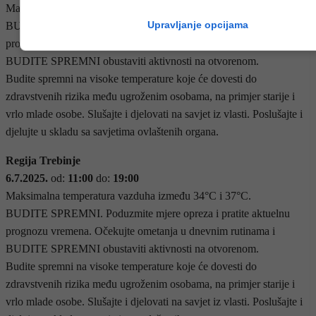
Maksimalna temperatura vazduha između 34°С i 37°С.
Upravljanje opcijama
BUDITE SPREMNI. Poduzmite mjere opreza i pratite aktuelnu
prognozu vremena. Očekujte ometanja u dnevnim rutinama i
BUDITE SPREMNI obustaviti aktivnosti na otvorenom.
Budite spremni na visoke temperature koje će dovesti do
zdravstvenih rizika među ugroženim osobama, na primjer starije i
vrlo mlade osobe. Slušajte i djelovati na savjet iz vlasti. Poslušajte i
djelujte u skladu sa savjetima ovlaštenih organa.
Regija Trebinje
6.7.2025.
od:
11:00
do:
19:00
Maksimalna temperatura vazduha između 34°С i 37°С.
BUDITE SPREMNI. Poduzmite mjere opreza i pratite aktuelnu
prognozu vremena. Očekujte ometanja u dnevnim rutinama i
BUDITE SPREMNI obustaviti aktivnosti na otvorenom.
Budite spremni na visoke temperature koje će dovesti do
zdravstvenih rizika među ugroženim osobama, na primjer starije i
vrlo mlade osobe. Slušajte i djelovati na savjet iz vlasti. Poslušajte i