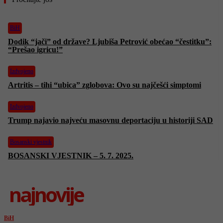
BiH
Dodik “jači” od države? Ljubiša Petrović obećao “čestitku”:
“Prešao igricu!”
Izdvojeno
Artritis – tihi “ubica” zglobova: Ovo su najčešći simptomi
Izdvojeno
Trump najavio najveću masovnu deportaciju u historiji SAD
Bosanski vjestnik
BOSANSKI VJESTNIK – 5. 7. 2025.
najnovije
BiH