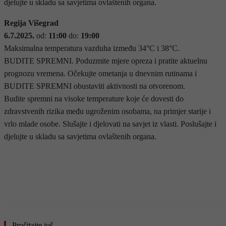
djelujte u skladu sa savjetima ovlaštenih organa.
Regija Višegrad
6.7.2025.
od:
11:00
do:
19:00
Maksimalna temperatura vazduha između 34°С i 38°С.
BUDITE SPREMNI. Poduzmite mjere opreza i pratite aktuelnu
prognozu vremena. Očekujte ometanja u dnevnim rutinama i
BUDITE SPREMNI obustaviti aktivnosti na otvorenom.
Budite spremni na visoke temperature koje će dovesti do
zdravstvenih rizika među ugroženim osobama, na primjer starije i
vrlo mlade osobe. Slušajte i djelovati na savjet iz vlasti. Poslušajte i
djelujte u skladu sa savjetima ovlaštenih organa.
- OGLAS -
Pročitajte još