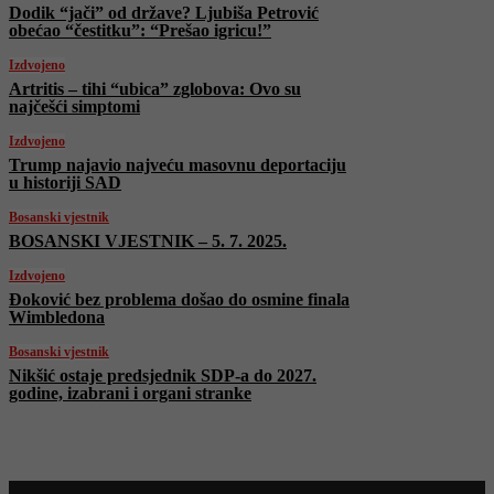
Dodik “jači” od države? Ljubiša Petrović
obećao “čestitku”: “Prešao igricu!”
Izdvojeno
Artritis – tihi “ubica” zglobova: Ovo su
najčešći simptomi
Izdvojeno
Trump najavio najveću masovnu deportaciju
u historiji SAD
Bosanski vjestnik
BOSANSKI VJESTNIK – 5. 7. 2025.
Izdvojeno
Đoković bez problema došao do osmine finala
Wimbledona
Bosanski vjestnik
Nikšić ostaje predsjednik SDP-a do 2027.
godine, izabrani i organi stranke