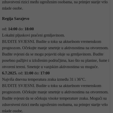
zdravstveni rizici među ugroženim osobama, na primjer starije vrlo
mlade osobe.
Regija
Sarajevo
od:
14:00
do:
18:00
Lokalni pljuskovi praćeni grmljavinom.
BUDITE SVJESNI. Budite u toku sa aktuelnom vremenskom
prognozom. Očekujte manje smetnje u aktivnostima na otvorenom.
Budite svjesni da se mogu pojaviti oluje sa grmljavinom. Budite
posebno pažljivi u izloženim područjima, kao što su planine, šume i
otvoreni tereni. Smetnje u vanjskim aktivnostima su moguće.
6.7.2025.
od:
11:00
do:
17:00
Najviša dnevna temperatura zraka između 31 i 36°C.
BUDITE SVJESNI. Budite u toku sa aktuelnom vremenskom
prognozom. Očekujte manje smetnje u aktivnostima na otvorenom.
Budite svjesni da se očekuju visoke temperature zraka. Mogući su
zdravstveni rizici među ugroženim osobama, na primjer starije vrlo
mlade osobe.