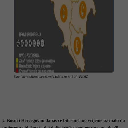
Žuta i narandžasta upozorenja izdata su za BiH | FHMZ
U Bosni i Hercegovini danas će biti sunčano vrijeme uz malu do
umjerenu oblačnost, ali i dalje vruće s temperaturama do 39