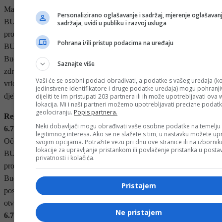
Maksimalna temperatura vazduha između 33°С i 37°С.
Personalizirano oglašavanje i sadržaj, mjerenje oglašavanj
BUDITE SPREMNI. Poduzmite mjere opreza i pratite aktuelnu
sadržaja, uvidi u publiku i razvoj usluga
prognozu vremena. Očekujte ometanja u dnevnim rutinama i
Pohrana i/ili pristup podacima na uređaju
BUDITE SPREMNI obustaviti aktivnosti na otvorenom.
Budite spremni na visoke temperature koje će dovesti do
Saznajte više
zdravstvenih rizika među ugroženim osobama, na primjer starije i
Vaši će se osobni podaci obrađivati, a podatke s vašeg uređaja (ko
vrlo mlade osobe. Slušajte i djelovati na savjet iz vlasti. Poslušajte i
jedinstvene identifikatore i druge podatke uređaja) mogu pohranjiv
djelujte u skladu sa savjetima ovlaštenih organa.
dijeliti te im pristupati 203 partnera ili ih može upotrebljavati ova
lokacija. Mi i naši partneri možemo upotrebljavati precizne podat
geolociranju.
Popis partnera.
Regija Prijedor
Neki dobavljači mogu obrađivati vaše osobne podatke na temelju
6.7.2025.
od:
12:00
do:
18:00
legitimnog interesa. Ako se ne slažete s tim, u nastavku možete upr
Očekuju se lokalni pljuskovi sa grmjavinom
svojim opcijama. Potražite vezu pri dnu ove stranice ili na izborni
lokacije za upravljanje pristankom ili povlačenje pristanka u post
BUDITE SVJESNI. Budite u toku sa aktuelnom vremenskom
privatnosti i kolačića.
prognozom. Očekujte manje smetnje u aktivnostima na otvorenom.
Budite svjesni da se mogu pojaviti oluje sa grmljavinom. Budite
Pristajem
posebno pažljivi u izloženim područjima, kao što su planine, šume i
otvoreni tereni. Smetnje u vanjskim aktivnostima su moguće.
Ne pristajem
6.7.2025.
od:
11:00
do:
19:00