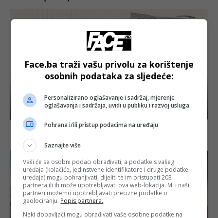
Face.ba traži vašu privolu za korištenje
osobnih podataka za sljedeće:
Personalizirano oglašavanje i sadržaj, mjerenje
oglašavanja i sadržaja, uvidi u publiku i razvoj usluga
Izdvojeno
Pohrana i/ili pristup podacima na uređaju
Pezeškijan: “Iran i Amerika moraju izaći iz stanja ‘ni
rata ni mira'“
Saznajte više
Vaši će se osobni podaci obrađivati, a podatke s vašeg
uređaja (kolačiće, jedinstvene identifikatore i druge podatke
uređaja) mogu pohranjivati, dijeliti te im pristupati 203
partnera ili ih može upotrebljavati ova web-lokacija. Mi i naši
partneri možemo upotrebljavati precizne podatke o
geolociranju.
Popis partnera.
Neki dobavljači mogu obrađivati vaše osobne podatke na