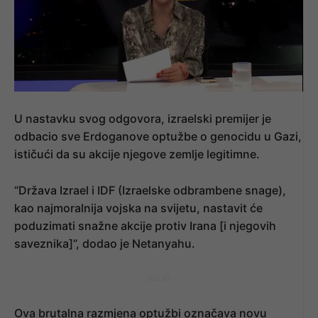
U nastavku svog odgovora, izraelski premijer je
odbacio sve Erdoganove optužbe o genocidu u Gazi,
ističući da su akcije njegove zemlje legitimne.
“Država Izrael i IDF (Izraelske odbrambene snage),
kao najmoralnija vojska na svijetu, nastavit će
poduzimati snažne akcije protiv Irana [i njegovih
saveznika]”, dodao je Netanyahu.
- OGLAS -
Ova brutalna razmjena optužbi označava novu