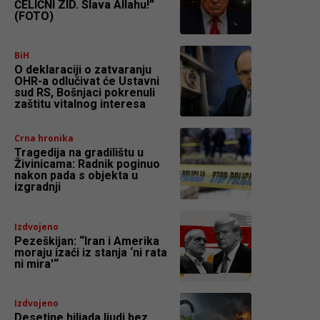
ČELIČNI ZID. Slava Allahu!”
(FOTO)
BiH
O deklaraciji o zatvaranju
OHR-a odlučivat će Ustavni
sud RS, Bošnjaci pokrenuli
zaštitu vitalnog interesa
Crna hronika
Tragedija na gradilištu u
Živinicama: Radnik poginuo
nakon pada s objekta u
izgradnji
Izdvojeno
Pezeškijan: “Iran i Amerika
moraju izaći iz stanja ‘ni rata
ni mira'“
Izdvojeno
Desetine hiljada ljudi bez