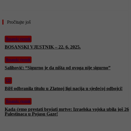
Pročitajte još
Bosanski vjestnik
BOSANSKI VJESTNIK – 22. 6. 2025.
Bosanski vjestnik
Salihović: “Sigurno je da ništa od ovoga nije sigurno”
CD
BiH odbranila titulu u Zlatnoj ligi nacija u sjedećoj odbojci!
Bosanski vjestnik
Kada ćemo prestati brojati mrtve: Izraelska vojska ubila još 26
Palestinaca u Pojasu Gaze!