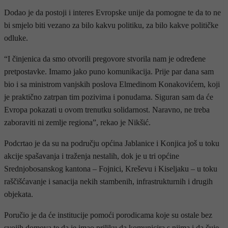
Dodao je da postoji i interes Evropske unije da pomogne te da to ne
bi smjelo biti vezano za bilo kakvu politiku, za bilo kakve političke
odluke.
“I činjenica da smo otvorili pregovore stvorila nam je određene
pretpostavke. Imamo jako puno komunikacija. Prije par dana sam
bio i sa ministrom vanjskih poslova Elmedinom Konakovićem, koji
je praktično zatrpan tim pozivima i ponudama. Siguran sam da će
Evropa pokazati u ovom trenutku solidarnost. Naravno, ne treba
zaboraviti ni zemlje regiona”, rekao je Nikšić.
Podcrtao je da su na području općina Jablanice i Konjica još u toku
akcije spašavanja i traženja nestalih, dok je u tri općine
Srednjobosanskog kantona – Fojnici, Kreševu i Kiseljaku – u toku
raščišćavanje i sanacija nekih stambenih, infrastrukturnih i drugih
objekata.
Poručio je da će institucije pomoći porodicama koje su ostale bez
svojih domova te da je imao priliku da komunicira s njima i da čuje