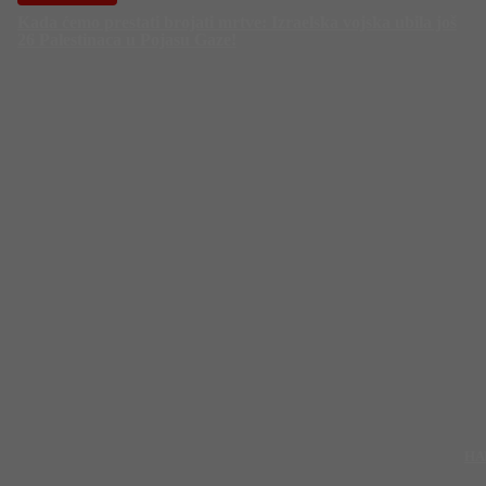
Kada ćemo prestati brojati mrtve: Izraelska vojska ubila još
26 Palestinaca u Pojasu Gaze!
HA