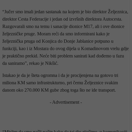
“Jučer smo imali jedan sastanak na kojem je bio direktor Željeznica,
direktor Cesta Federacije i jedan od izvršnih direktora Autocesta.
Razgovarali smo na temu i sanacije dionice M17, ali i ove dionice
željezničke pruge. Moram reći da smo informirani kako je
željeznička pruga od Konjica do Donje Jablanice potpuno u
funkciji, kao i iz Mostara do ovog dijela u Komadinovom vrelu gdje
je praktično prekid. Neće biti problem sanirati kad dođemo u fazu
da saniramo”, rekao je Nikšić.
Istakao je da je šteta ogromna i da je procijenjena na gotovo tri
miliona KM samo infrastrukturno, pri čemu Željeznice svakim
danom oko 270.000 KM gube zbog toga što ne ide transport.
- Advertisement -
“Mislim da smo našli način kako da taj dio riješimo, u komunikaciji