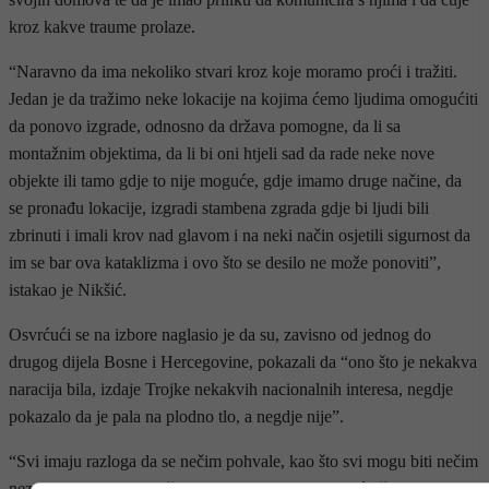
kroz kakve traume prolaze.
“Naravno da ima nekoliko stvari kroz koje moramo proći i tražiti.
Jedan je da tražimo neke lokacije na kojima ćemo ljudima omogućiti
da ponovo izgrade, odnosno da država pomogne, da li sa
montažnim objektima, da li bi oni htjeli sad da rade neke nove
objekte ili tamo gdje to nije moguće, gdje imamo druge načine, da
se pronađu lokacije, izgradi stambena zgrada gdje bi ljudi bili
zbrinuti i imali krov nad glavom i na neki način osjetili sigurnost da
im se bar ova kataklizma i ovo što se desilo ne može ponoviti”,
istakao je Nikšić.
Osvrćući se na izbore naglasio je da su, zavisno od jednog do
drugog dijela Bosne i Hercegovine, pokazali da “ono što je nekakva
naracija bila, izdaje Trojke nekakvih nacionalnih interesa, negdje
pokazalo da je pala na plodno tlo, a negdje nije”.
“Svi imaju razloga da se nečim pohvale, kao što svi mogu biti nečim
nezadovoljni. SDP je ušao u ove izbore sa 208 vijećničkih i