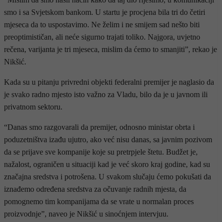
smo i sa Svjetskom bankom. U startu je procjena bila tri do četiri
mjeseca da to uspostavimo. Ne želim i ne smijem sad nešto biti
preoptimističan, ali neće sigurno trajati toliko. Najgora, uvjetno
rečena, varijanta je tri mjeseca, mislim da ćemo to smanjiti”, rekao je
Nikšić.
Kada su u pitanju privredni objekti federalni premijer je naglasio da
je svako radno mjesto isto važno za Vladu, bilo da je u javnom ili
privatnom sektoru.
“Danas smo razgovarali da premijer, odnosno ministar obrta i
poduzetništva izađu ujutro, ako već nisu danas, sa javnim pozivom
da se prijave sve kompanije koje su pretrpjele štetu. Budžet je,
nažalost, ograničen u situaciji kad je već skoro kraj godine, kad su
značajna sredstva i potrošena. U svakom slučaju ćemo pokušati da
iznađemo određena sredstva za očuvanje radnih mjesta, da
pomognemo tim kompanijama da se vrate u normalan proces
proizvodnje”, naveo je Nikšić u sinoćnjem intervjuu.