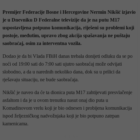
Premijer Federacije Bosne i Hercegovine Nermin Nikšić izjavio
je u Dnevniku D Federalne televizije da je na putu M17
uspostavljena potpuno komunikacija, riješeni su problemi koji
postoje, međutim, upravo zbog akcija spašavanja ne puštaju
saobraćaj, osim za interventna vozila.
Dodao je da bi Vlada FBiH danas trebala donijeti odluku da se po
noći od 19:00 sati do 7:00 sati ujutro saobraćaj može odvijati
slobodno, a da u narednih nekoliko dana, dok su u prilici da
rješavaju situaciju, ne bude saobraćaja.
Nikšić je naveo da će ta dionica puta M17 zahtijevati presvlačenje
asfaltom i da je u ovom trenutku nasut onaj dio puta u
Komadinovom vrelu koji je bio odnesen i probijena komunikacija
ispod željezničkog nadvožnjaka koji je bio potpuno zatrpan
kamenicama.
- OGLAS -