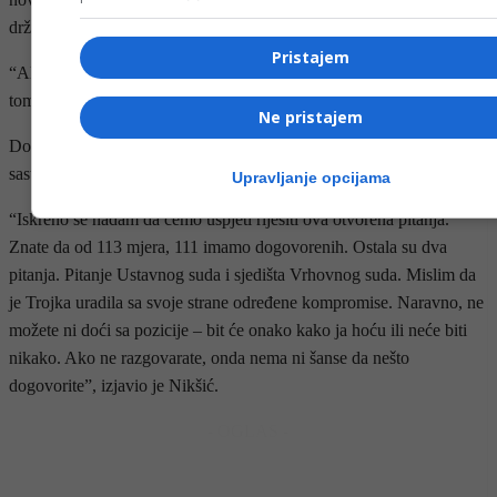
državama.
Pristajem
“Ali što više vrijeme prolazi, naravno da niko neće čekati nas na
tome”, naveo je.
Ne pristajem
Dodao je da će Trojka pozvati i HDZ i SNSD i njihove partnere na
sastanak u utorak.
Upravljanje opcijama
“Iskreno se nadam da ćemo uspjeti riješiti ova otvorena pitanja.
Znate da od 113 mjera, 111 imamo dogovorenih. Ostala su dva
pitanja. Pitanje Ustavnog suda i sjedišta Vrhovnog suda. Mislim da
je Trojka uradila sa svoje strane određene kompromise. Naravno, ne
možete ni doći sa pozicije – bit će onako kako ja hoću ili neće biti
nikako. Ako ne razgovarate, onda nema ni šanse da nešto
dogovorite”, izjavio je Nikšić.
- OGLAS -