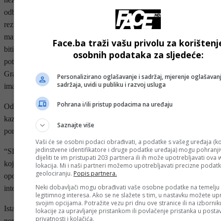
odborničkih pozicija. Trenutno smo na nekih 235, nisu još svi
rezultati izbrojani, pretpostavljam da ćemo doći do nekih 250
mandata, a to je rast od nekih 25 posto, i s tim rezultatom moramo
Face.ba traži vašu privolu za korištenj
biti zadovoljni. Mi ćemo napraviti svoju analizu, odgovoriti
osobnih podataka za sljedeće:
potrebnim mjerama i siguran sam da već na sljedećim izborima i
Gračanica i Gradačac će ponovo imati rezultat kakav su i dosad
Personalizirano oglašavanje i sadržaj, mjerenje oglašavanj
sadržaja, uvidi u publiku i razvoj usluga
imali kad je u pitanju SDP”, tvrdi Nikšić.
Pohrana i/ili pristup podacima na uređaju
Odgovarajući na komentare lidera SDA Bakir Izetbegović koji je
kazao da su ovi izbori pokazali da će SDA na sljedećim izborima
Saznajte više
pomesti Trojku, Nikšić je rekao da nema bojazan od toga.
Vaši će se osobni podaci obrađivati, a podatke s vašeg uređaja (ko
jedinstvene identifikatore i druge podatke uređaja) mogu pohranjiv
“SDA, osim Travnika, koji je podijeljen grad, nema veće sredine u
dijeliti te im pristupati 203 partnera ili ih može upotrebljavati ova
kojoj su vlast. Njima želim da se oporave i da shvate da se može i u
lokacija. Mi i naši partneri možemo upotrebljavati precizne podat
geolociranju.
Popis partnera.
opoziciji biti konstruktivan i da rade i bar podrže ono što je u
Neki dobavljači mogu obrađivati vaše osobne podatke na temelju
interesu građana”, dodao je Nikšić.
legitimnog interesa. Ako se ne slažete s tim, u nastavku možete upr
svojim opcijama. Potražite vezu pri dnu ove stranice ili na izborni
Istakao je da ne vjeruje da postoji mogućnost da BiH ostane bez tog
lokacije za upravljanje pristankom ili povlačenje pristanka u post
privatnosti i kolačića.
novca od Plana rasta za sva vremena i da on bude podijeljen drugim