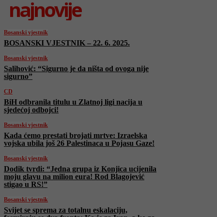
najnovije
Bosanski vjestnik
BOSANSKI VJESTNIK – 22. 6. 2025.
Bosanski vjestnik
Salihović: “Sigurno je da ništa od ovoga nije
sigurno”
CD
BiH odbranila titulu u Zlatnoj ligi nacija u
sjedećoj odbojci!
Bosanski vjestnik
Kada ćemo prestati brojati mrtve: Izraelska
vojska ubila još 26 Palestinaca u Pojasu Gaze!
Bosanski vjestnik
Dodik tvrdi: “Jedna grupa iz Konjica ucijenila
moju glavu na milion eura! Rod Blagojević
stigao u RS!”
Bosanski vjestnik
Svijet se sprema za totalnu eskalaciju,