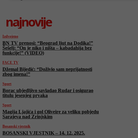
najnovije
Izdvojeno
BN TV prenosi: “Beograd ljut na Dodika!”
Šešelj: “On je niko i ništa – kabadahija bez
funkcije!” (VIDEO)
FACE TV
Džemal Bijedić: “Doživio sam neprijatnosti
zbog imena!”
Sport
Borac ubjedljivo savladao Rudar i osigurao
titulu jesenjeg prvaka
Sport
Magija Ljajića i gol Oliveire za veliku pobjedu
Sarajeva nad Zrinjskim
Bosanski vjestnik
BOSANSKI VJESTNIK – 14. 12. 2025.