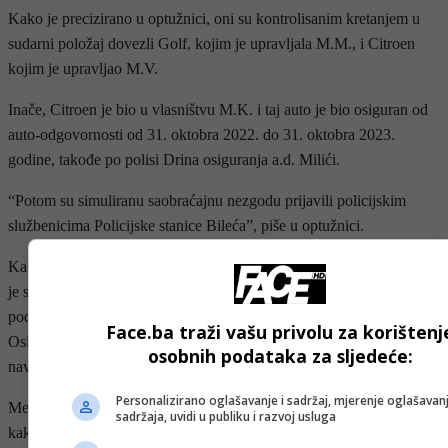
Kako je precizirano u optužnici, oni su kontrolisanim kretanjem u
sudarni položaj dovezli Golf, kojim je upravljala M.M., i Citroen
kojim je upravljao M.V.
Inače, Citroen je bio u vlasništvu M.K. i taj auto je bio osiguran od
auto-odgovornosti od 31. oktobra 2022. do 31. oktobra 2023.
godine, takođe po polisi Drina osiguranja a.d. Milići.
“Potom su simuliranu saobraćajnu nezgodu prijavili policijskim
službenicima Policijske stanice Bileća”, piše u optužnici.
Kako se navodi, M.M. je 10. februara 2023. godine, iako je znala da
je saobraćajna nezgoda koja se desila šest dana ranije simulirana,
podnijela prijavu štete iz osiguranja od auto-odgovornosti – vozila
Face.ba traži vašu privolu za korištenj
Osiguravajućem društvu Drina osiguranje a.d. Milići, koje je
osobnih podataka za sljedeće:
navedenu prijavu evidentiralo.
Personalizirano oglašavanje i sadržaj, mjerenje oglašavanj
Međutim, istragom je utvrđeno da se nezgoda nije desila onako
sadržaja, uvidi u publiku i razvoj usluga
kako je prijavljeno te su oni prijavljeni nadležnim organima.