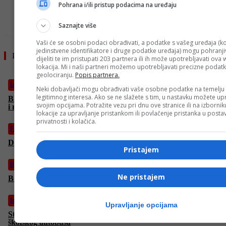
Pohrana i/ili pristup podacima na uređaju
- OGLAS -
Saznajte više
Vaši će se osobni podaci obrađivati, a podatke s vašeg uređaja (ko
jedinstvene identifikatore i druge podatke uređaja) mogu pohranjiv
Pročitajte još
dijeliti te im pristupati 203 partnera ili ih može upotrebljavati ova
lokacija. Mi i naši partneri možemo upotrebljavati precizne podat
geolociranju.
Popis partnera.
Izdvojeno
Neki dobavljači mogu obrađivati vaše osobne podatke na temelju
legitimnog interesa. Ako se ne slažete s tim, u nastavku možete upr
BN TV prenosi: “Beograd ljut na Dodika!” Šešelj: “On je niko
svojim opcijama. Potražite vezu pri dnu ove stranice ili na izborni
i ništa – kabadahija bez funkcije!” (VIDEO)
lokacije za upravljanje pristankom ili povlačenje pristanka u post
privatnosti i kolačića.
FACE TV
Džemal Bijedić: “Doživio sam neprijatnosti zbog imena!”
Pristajem
Bosanski vjestnik
Ne pristajem
BOSANSKI VJESTNIK – 14. 12. 2025.
Izdvojeno
Upravljanje opcijama
Stravična nesreća u Kolumbiji: Više od 10 mrtvih u udesu
školskog autobusa