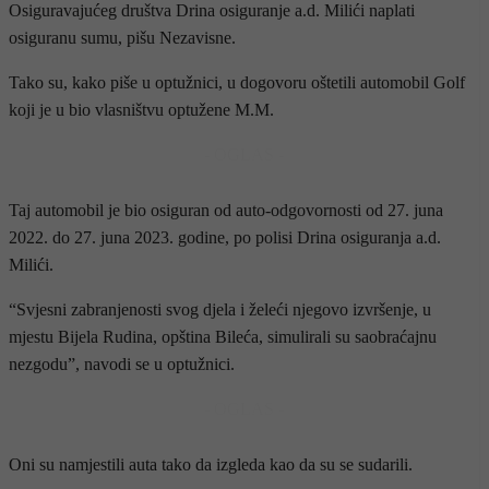
Osiguravajućeg društva Drina osiguranje a.d. Milići naplati
osiguranu sumu, pišu Nezavisne.
Tako su, kako piše u optužnici, u dogovoru oštetili automobil Golf
koji je u bio vlasništvu optužene M.M.
- OGLAS -
Taj automobil je bio osiguran od auto-odgovornosti od 27. juna
2022. do 27. juna 2023. godine, po polisi Drina osiguranja a.d.
Milići.
“Svjesni zabranjenosti svog djela i želeći njegovo izvršenje, u
mjestu Bijela Rudina, opština Bileća, simulirali su saobraćajnu
nezgodu”, navodi se u optužnici.
- OGLAS -
Oni su namjestili auta tako da izgleda kao da su se sudarili.