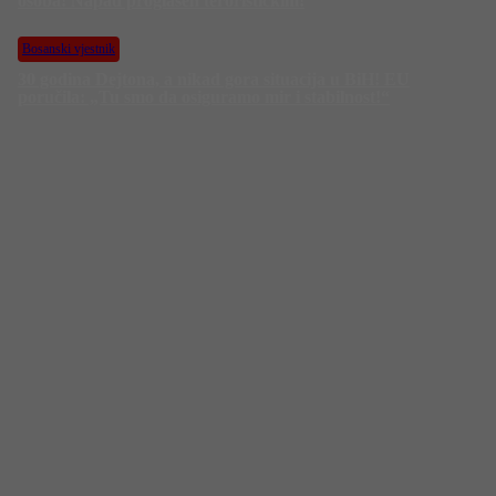
osoba! Napad proglašen terorističkim!
Bosanski vjestnik
30 godina Dejtona, a nikad gora situacija u BiH! EU
poručila: „Tu smo da osiguramo mir i stabilnost!“