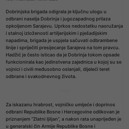
Dobrinjska brigada odigrala je ključnu ulogu u
odbrani naselja Dobrinja i jugozapadnog prilaza
opkoljenom Sarajevu. Uprkos nedostatku naoružanja
i stalnoj izloženosti artiljerijskim i pješadijskim
napadima, brigada je uspjela sačuvati odbrambene
linije i spriječiti presijecanje Sarajeva na tom pravcu.
Hadžić je često isticao da je Dobrinja tokom opsade
funkcionirala kao jedinstvena zajednica u kojoj su se
vojnici i civili međusobno oslanjali, dijeleći teret
odbrane i svakodnevnog života.
- OGLAS -
Za iskazanu hrabrost, vojničko umijeće i doprinos
odbrani Republike Bosne i Hercegovine odlikovan je
priznanjem “Zlatni ljiljan”, a nakon rata unaprijeđen je
u generalski čin Armije Republike Bosne i