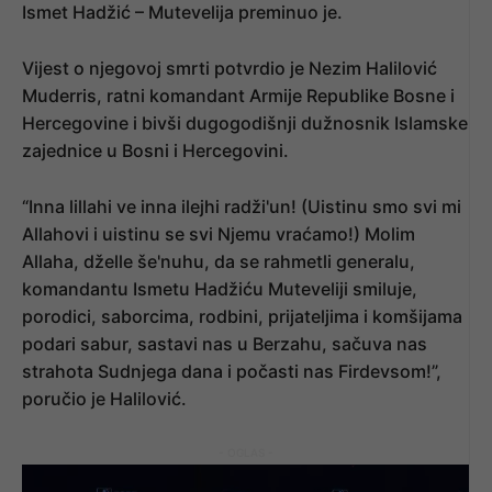
Ismet Hadžić – Mutevelija preminuo je.
Vijest o njegovoj smrti potvrdio je Nezim Halilović
Muderris, ratni komandant Armije Republike Bosne i
Hercegovine i bivši dugogodišnji dužnosnik Islamske
zajednice u Bosni i Hercegovini.
“Inna lillahi ve inna ilejhi radži'un! (Uistinu smo svi mi
Allahovi i uistinu se svi Njemu vraćamo!) Molim
Allaha, dželle še'nuhu, da se rahmetli generalu,
komandantu Ismetu Hadžiću Muteveliji smiluje,
porodici, saborcima, rodbini, prijateljima i komšijama
podari sabur, sastavi nas u Berzahu, sačuva nas
strahota Sudnjega dana i počasti nas Firdevsom!”,
poručio je Halilović.
- OGLAS -