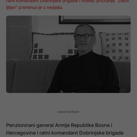
ratni komandant Dobrinjske brigade i nosilac priznanja "Zlatni
ljiljan" preminuo je u nedjelju.
- Advertisement -
Penzionirani general Armije Republike Bosne i
Hercegovine i ratni komandant Dobrinjske brigade