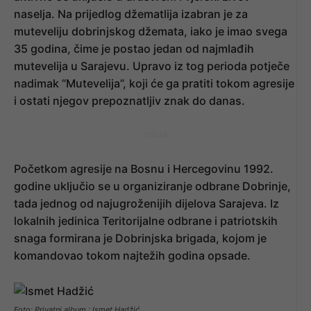
naselja. Na prijedlog džematlija izabran je za
muteveliju dobrinjskog džemata, iako je imao svega
35 godina, čime je postao jedan od najmlađih
mutevelija u Sarajevu. Upravo iz tog perioda potječe
nadimak “Mutevelija”, koji će ga pratiti tokom agresije
i ostati njegov prepoznatljiv znak do danas.
- OGLAS -
Početkom agresije na Bosnu i Hercegovinu 1992.
godine uključio se u organiziranje odbrane Dobrinje,
tada jednog od najugroženijih dijelova Sarajeva. Iz
lokalnih jedinica Teritorijalne odbrane i patriotskih
snaga formirana je Dobrinjska brigada, kojom je
komandovao tokom najtežih godina opsade.
Foto: Privatni album : Ismet Hadžić