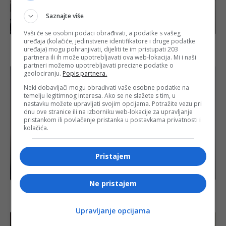
Saznajte više
Izdvojeno
Vaši će se osobni podaci obrađivati, a podatke s vašeg
uređaja (kolačiće, jedinstvene identifikatore i druge podatke
Pojačan promet na izlazu iz BiH: Evo gdje se vozi
uređaja) mogu pohranjivati, dijeliti te im pristupati 203
usporeno zbog radova
partnera ili ih može upotrebljavati ova web-lokacija. Mi i naši
partneri možemo upotrebljavati precizne podatke o
geolociranju.
Popis partnera.
Neki dobavljači mogu obrađivati vaše osobne podatke na
temelju legitimnog interesa. Ako se ne slažete s tim, u
nastavku možete upravljati svojim opcijama. Potražite vezu pri
dnu ove stranice ili na izborniku web-lokacije za upravljanje
pristankom ili povlačenje pristanka u postavkama privatnosti i
kolačića.
Pristajem
Biznis
Ne pristajem
Soreca danas posjećuje Brčko: U fokusu obnova
Luke i evropski put BiH
Upravljanje opcijama