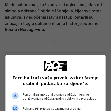
Među saborcima je uživao veliki ugled kao jedan od
simbola odbrane Dobrinje i Sarajeva. Njegova ratna
iskustva, svjedočenja i javni nastupi ostavili su
značajan trag u dokumentiranju historije odbrane
Bosne i Hercegovine.
- OGLAS -
Pročitajte još
Face.ba traži vašu privolu za korištenje
osobnih podataka za sljedeće:
Personalizirano oglašavanje i sadržaj, mjerenje
oglašavanja i sadržaja, uvidi u publiku i razvoj usluga
Pohrana i/ili pristup podacima na uređaju