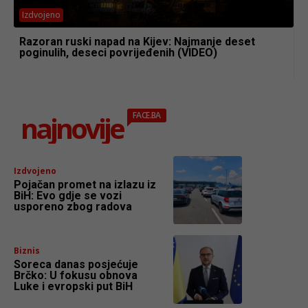
Izdvojeno
Razoran ruski napad na Kijev: Najmanje deset
poginulih, deseci povrijeđenih (VIDEO)
najnovije
FACE.BA
Izdvojeno
Pojačan promet na izlazu iz
BiH: Evo gdje se vozi
usporeno zbog radova
Biznis
Soreca danas posjećuje
Brčko: U fokusu obnova
Luke i evropski put BiH