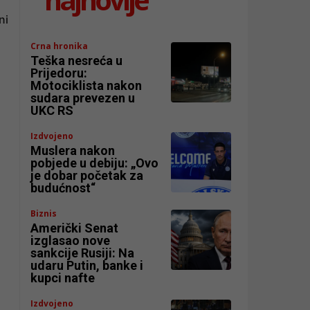
ni
Crna hronika
Teška nesreća u
Prijedoru:
Motociklista nakon
sudara prevezen u
UKC RS
Izdvojeno
Muslera nakon
pobjede u debiju: „Ovo
je dobar početak za
budućnost“
Biznis
Američki Senat
izglasao nove
sankcije Rusiji: Na
udaru Putin, banke i
kupci nafte
Izdvojeno