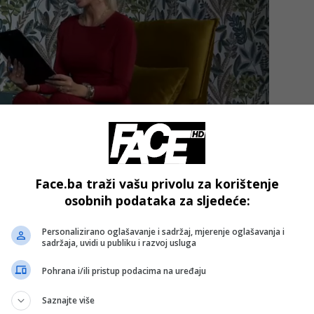
Face.ba traži vašu privolu za korištenje
rivanja i zlostavljanja djeteta, dok je otac Vladimir
osobnih podataka za sljedeće:
i.
Personalizirano oglašavanje i sadržaj, mjerenje oglašavanja i
sadržaja, uvidi u publiku i razvoj usluga
prije tragedije u školi, obučavao svog 13-godišnjeg sina d
gađa u mete, što objašnjava Kostinu spretnost tokom
Pohrana i/ili pristup podacima na uređaju
Saznajte više