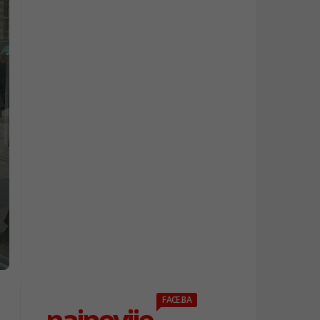
FACE.BA
najnovije