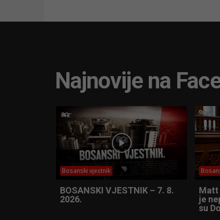
Najnovije na Fac
Bosanski vjestnik
Bosans
BOSANSKI VJESTNIK – 7. 8.
Matt
2026.
je ne
su Do