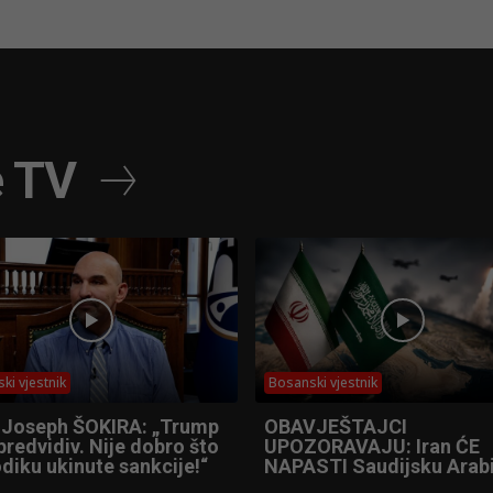
e TV
ki vjestnik
Bosanski vjestnik
 Joseph ŠOKIRA: „Trump
OBAVJEŠTAJCI
predvidiv. Nije dobro što
UPOZORAVAJU: Iran ĆE
diku ukinute sankcije!“
NAPASTI Saudijsku Arabi