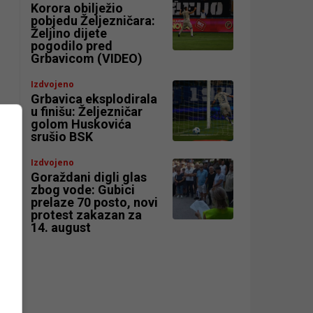
Korora obilježio
pobjedu Željezničara:
Željino dijete
pogodilo pred
Grbavicom (VIDEO)
Izdvojeno
Grbavica eksplodirala
u finišu: Željezničar
golom Huskovića
srušio BSK
Izdvojeno
Goraždani digli glas
zbog vode: Gubici
prelaze 70 posto, novi
protest zakazan za
14. august
a