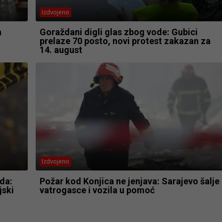
Izdvojeno
a
Goraždani digli glas zbog vode: Gubici
prelaze 70 posto, novi protest zakazan za
14. august
Izdvojeno
da:
Požar kod Konjica ne jenjava: Sarajevo šalje
jski
vatrogasce i vozila u pomoć