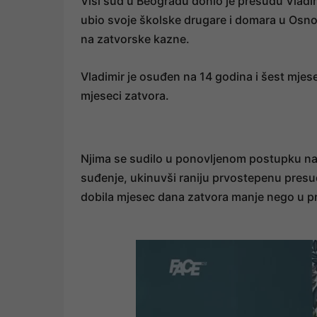
Viši sud u Beogradu donio je presudu Vladimi
ubio svoje školske drugare i domara u Osno
na zatvorske kazne.
Vladimir je osuđen na 14 godina i šest mjese
mjeseci zatvora.
Njima se sudilo u ponovljenom postupku na
suđenje, ukinuvši raniju prvostepenu presudu
dobila mjesec dana zatvora manje nego u pr