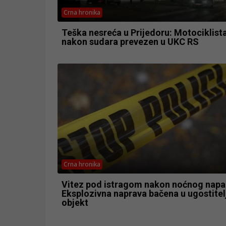
Crna hronika
Teška nesreća u Prijedoru: Motociklist
nakon sudara prevezen u UKC RS
Crna hronika
Vitez pod istragom nakon noćnog napa
Eksplozivna naprava bačena u ugostitel
objekt