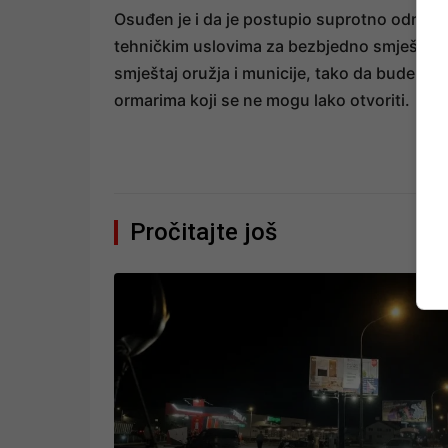
Osuđen je i da je postupio suprotno odredba
tehničkim uslovima za bezbjedno smještanje 
smještaj oružja i municije, tako da bude za
ormarima koji se ne mogu lako otvoriti.
Pročitajte još