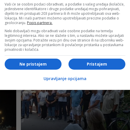
Vaši će se osobni podaci obrađivati, a podatke s vašeg uređaja (kolačiće,
ma Zakona o oružju i municiji i Pravilnika o prostorno-
jedinstvene identifikatore i druge podatke uređaja) mogu pohranjivati,
i čuvanje oružja, jer nije obezbjedio uslove za bezbjedan
dijeliti te im pristupati 203 partnera ili ih može upotrebljavati ova web-
lokacija. Mi i naši partneri možemo upotrebljavati precizne podatke o
ključano i posebno odvojeno u sefovima, kasama i sličnim
geolociranju.
Popis partnera.
Neki dobavljači mogu obrađivati vaše osobne podatke na temelju
legitimnog interesa. Ako se ne slažete s tim, u nastavku možete upravljati
svojim opcijama. Potražite vezu pri dnu ove stranice ili na izborniku web-
- OGLAS -
lokacije za upravljanje pristankom ili povlačenje pristanka u postavkama
privatnosti i kolačića.
Ne pristajem
Pristajem
Upravljanje opcijama