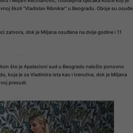
ru i Miljani Kecmanović, roditeljima dječaka Koste koji je
vnoj školi “Vladislav Ribnikar” u Beogradu. Oboje su osuđe
ci zatvora, dok je Miljana osuđena na dvije godine i 11
- OGLAS -
kon što je Apelacioni sud u Beogradu naložio ponovno
, koja je za Vladimira ista kao i trenutna, dok je Miljana
voj presudi.
- OGLAS -