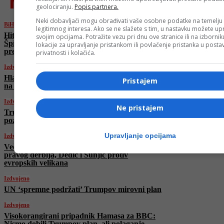
najnovije
geolociranju.
Popis partnera.
Neki dobavljači mogu obrađivati vaše osobne podatke na temelju
BiH
legitimnog interesa. Ako se ne slažete s tim, u nastavku možete upr
Hitna sjednica Doma naroda PSBiH: Nikola
svojim opcijama. Potražite vezu pri dnu ove stranice ili na izborni
Špirić vjerovatno posljednji put kao
lokacije za upravljanje pristankom ili povlačenje pristanka u post
predsjedavajući
privatnosti i kolačića.
Izdvojeno
Hladni dani pred nama: Stižu padavine, snijeg
Pristajem
na planinama
Izdvojeno
Ne pristajem
Trump uvodi nove carine na drvo i namještaj,
pozivajući se na nacionalnu sigurnost
Upravljanje opcijama
Izdvojeno
Večeras počinje 2. kolo Lige prvaka: Bez
pravog derbija, Dedić i Šunjić protiv
evropskih velikana
Izdvojeno
UN ‘spremne podržati’ Trumpov mirovni plan
Izdvojeno
Visokorangirani pripadnik Hamasa za BBC:
Nismo dobili Trumpov plan, ali polaganje