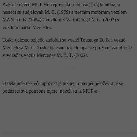
Kako je naveo MUP Hercegovačko-neretvanskog kantona, u
nesreći su sudjelovali M. B. (1979) s teretnim motornim vozilom
MAN, D. B. (1984) s vozilom VW Touareg i M.G. (2002) s
vozilom marke Mercedes.
Teške tjelesne ozljede zadobili su vozač Touarega D. B. i vozač
Mercedesa M. G. Teške tjelesne ozljede opasne po život zadobio je
suvozač iz vozila Mercedes M. B. T. (2002).
- OGLAS -
O detaljima nesreće upoznat je tužitelj, obavljen je očevid te su
poduzete sve potrebne mjere, naveli su iz MUP-a.
- OGLAS -