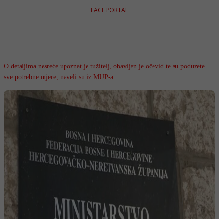
FACE PORTAL
O detaljima nesreće upoznat je tužitelj, obavljen je očevid te su poduzete
sve potrebne mjere, naveli su iz MUP-a.