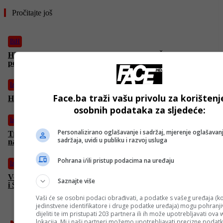
Pročitajte još
BiH
Hitna sjednica Doma naroda PSBiH: Nikola Špirić vjerovatno
posljednji put kao predsjedavajući
Izdvojeno
Face.ba traži vašu privolu za korištenj
Hladni dani pred nama: Stižu padavine, snijeg na planinama
osobnih podataka za sljedeće:
Izdvojeno
Personalizirano oglašavanje i sadržaj, mjerenje oglašavanj
Trump uvodi nove carine na drvo i namještaj, pozivajući se na
sadržaja, uvidi u publiku i razvoj usluga
nacionalnu sigurnost
Pohrana i/ili pristup podacima na uređaju
Izdvojeno
Večeras počinje 2. kolo Lige prvaka: Bez pravog derbija, Dedić
Saznajte više
i Šunjić protiv evropskih velikana
Vaši će se osobni podaci obrađivati, a podatke s vašeg uređaja (ko
jedinstvene identifikatore i druge podatke uređaja) mogu pohranjiv
dijeliti te im pristupati 203 partnera ili ih može upotrebljavati ova
lokacija. Mi i naši partneri možemo upotrebljavati precizne podat