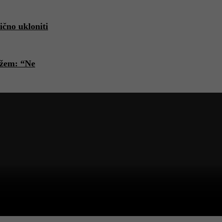
ično ukloniti
ožem: “Ne
ik
Bosanski vjestnik
ephu uručeno priznanje
Fabrika smrti: Obiljež
građanin Grada Sarajeva“
raspuštanja logora O