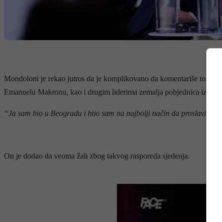
Mondoloni je rekao jutros da je komplikovano da komentariše to što j
Emanuelu Makronu, kao i drugim liderima zemalja pobjednica iz tog r
“Ja sam bio u Beogradu i htio sam na najbolji način da proslavim taj 
On je dodao da veoma žali zbog takvog rasporeda sjedenja.