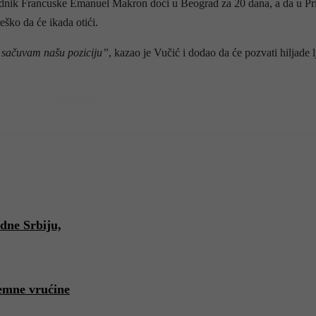
nik Francuske Emanuel Makron doći u Beograd za 20 dana, a da u Prišt
eško da će ikada otići.
 sačuvam našu poziciju”
, kazao je Vučić i dodao da će pozvati hiljade
- OGLAS -
dne Srbiju,
emne vrućine