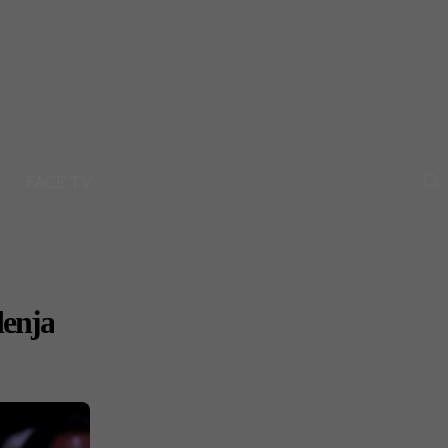
FACE TV
denja