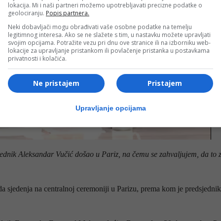
lokacija. Mi i naši partneri možemo upotrebljavati precizne podatke o
geolociranju.
Popis partnera.
Neki dobavljači mogu obrađivati vaše osobne podatke na temelju
legitimnog interesa. Ako se ne slažete s tim, u nastavku možete upravljati
svojim opcijama. Potražite vezu pri dnu ove stranice ili na izborniku web-
lokacije za upravljanje pristankom ili povlačenje pristanka u postavkama
privatnosti i kolačića.
Ne pristajem
Pristajem
Upravljanje opcijama
sjednik Aleksandar Vučić došao u Pariz, na čemu se zahvaljujem, da to 
reda sjedenja na centralnoj ceremoniji u Parizu, prema kom je predsjedn