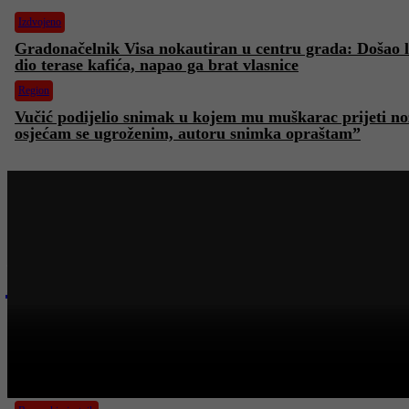
Izdvojeno
Gradonačelnik Visa nokautiran u centru grada: Došao l
dio terase kafića, napao ga brat vlasnice
Region
Vučić podijelio snimak u kojem mu muškarac prijeti n
osjećam se ugroženim, autoru snimka opraštam”
Najnovije na Face TV
Bosanski vjestnik
Bosanski vjestn
BOSANSKI VJESTNIK – 6. 8. 2026.
Mattu Jos
„Počasni 