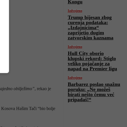
Kongu
Izdvojeno
Trump bijesan zbog
curenja podataka:
„Izdajnicima“
zaprijetio dugim
zatvorskim kaznama
Izdvojeno
Hull City oborio
klupski rekord: Stiglo
veliko pojačanje za
napad na Premier ligu
Izdvojeno
Barbarez poslao snažnu
zajedno obilježimo”
, rekao je
poruku: „Ne možeš
birati nešto čemu već
pripadaš!“
ik Kosova Hašim Tači “bio bolje