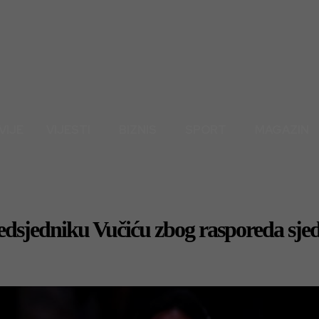
VIJE
VIJESTI
BIZNIS
SPORT
MAGAZIN
edsjedniku Vučiću zbog rasporeda sje