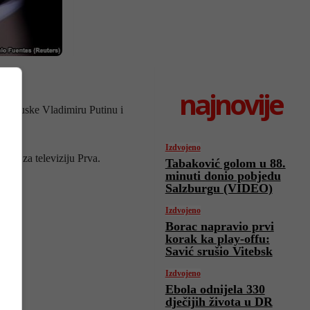
najnovije
Francuske Vladimiru Putinu i
Izdvojeno
loni za televiziju Prva.
Tabaković golom u 88.
minuti donio pobjedu
Salzburgu (VIDEO)
Izdvojeno
Borac napravio prvi
korak ka play-offu:
Savić srušio Vitebsk
Izdvojeno
Ebola odnijela 330
dječijih života u DR