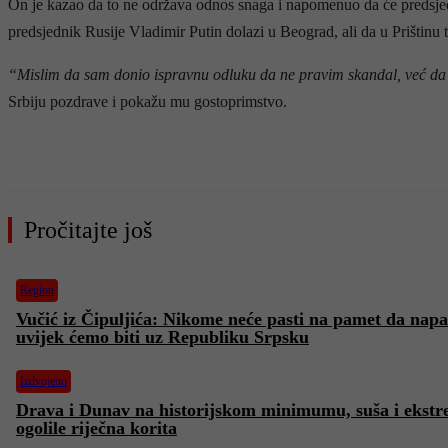
On je kazao da to ne održava odnos snaga i napomenuo da će predsjed
predsjednik Rusije Vladimir Putin dolazi u Beograd, ali da u Prištinu t
“Mislim da sam donio ispravnu odluku da ne pravim skandal, već da
Srbiju pozdrave i pokažu mu gostoprimstvo.
Pročitajte još
Region
Vučić iz Čipuljića: Nikome neće pasti na pamet da napa
uvijek ćemo biti uz Republiku Srpsku
Izdvojeno
Drava i Dunav na historijskom minimumu, suša i ekstr
ogolile riječna korita