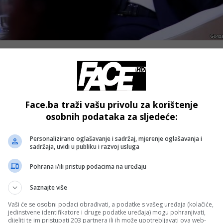
- Advertisement -
e predsjednik Kosova Hašim Tači sjedio bliže predsjednicima Rusije i 
ata, nego predsjednik Srbije Aleksandar Vučić.
Face.ba traži vašu privolu za korištenje
dan, a šta je bilo u Parizu ostavljam ljudima da vide”
, kazao je Mondo
osobnih podataka za sljedeće:
- OGLAS -
Personalizirano oglašavanje i sadržaj, mjerenje oglašavanja i
sadržaja, uvidi u publiku i razvoj usluga
Pohrana i/ili pristup podacima na uređaju
- OGLAS -
Saznajte više
Vaši će se osobni podaci obrađivati, a podatke s vašeg uređaja (kolačiće,
jedinstvene identifikatore i druge podatke uređaja) mogu pohranjivati,
dijeliti te im pristupati 203 partnera ili ih može upotrebljavati ova web-