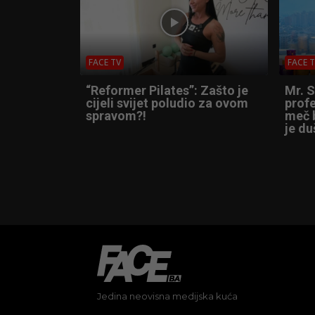
FACE TV
FACE 
“Reformer Pilates”: Zašto je
Mr. 
cijeli svijet poludio za ovom
profe
spravom?!
meč b
je du
Jedina neovisna medijska kuća