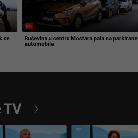
BiH
k se
Ruševina u centru Mostara pala na parkirane
automobile
e TV