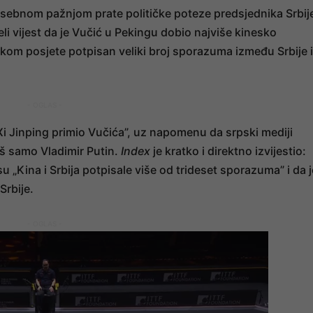
 posebnom pažnjom prate političke poteze predsjednika Srbij
li vijest da je Vučić u Pekingu dobio najviše kinesko
tokom posjete potpisan veliki broj sporazuma između Srbije i
- OGLAS -
i Jinping primio Vučića”, uz napomenu da srpski mediji
oš samo Vladimir Putin.
Index
je kratko i direktno izvijestio:
u „Kina i Srbija potpisale više od trideset sporazuma” i da j
Srbije.
- OGLAS -