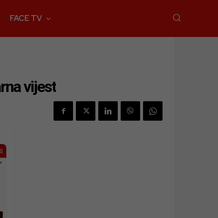
FACE TV
rna vijest