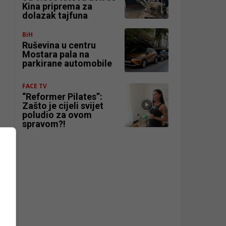
Kina priprema za
dolazak tajfuna
BiH
Ruševina u centru
Mostara pala na
parkirane automobile
FACE TV
“Reformer Pilates”:
Zašto je cijeli svijet
poludio za ovom
spravom?!
 u