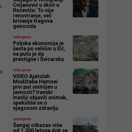
Cvijanović u školi u
e,
Roćeviću: To nije
renoviranje, već
brisanje tragova
genocida
Izdvojeno
Poljska ekonomija je
šesta po veličini u EU,
na putu je da
prestigne i Švicarsku
Izdvojeno
e
VIDEO Ajatolah
Modžtaba Hamnei
prvi put snimljen u
javnosti? Iranski
mediji objavili snimak,
spekuliše se o
njegovom zdravlju
Izdvojeno
Šangaj otkazao više
od 1.300 letova dok se