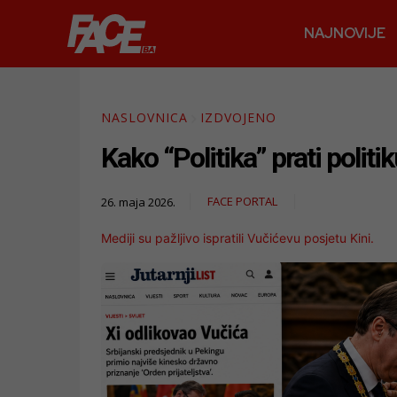
NAJNOVIJE
NASLOVNICA
IZDVOJENO
Kako “Politika” prati polit
FACE PORTAL
26. maja 2026.
Mediji su pažljivo ispratili Vučićevu posjetu Kini.