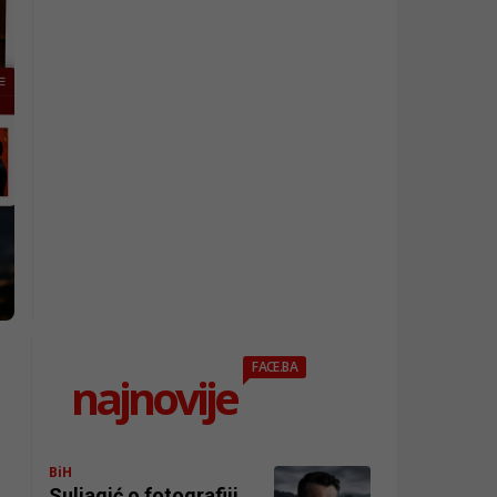
FACE.BA
najnovije
BiH
Suljagić o fotografiji