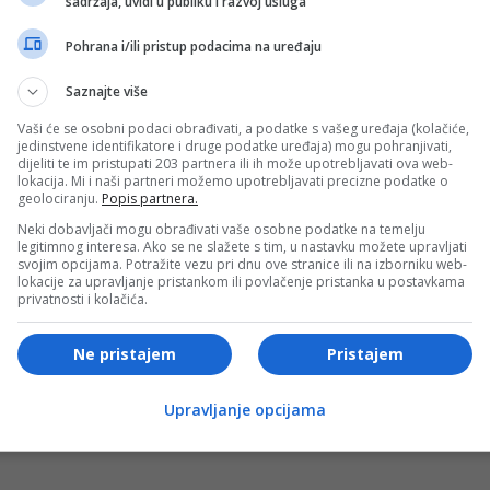
sadržaja, uvidi u publiku i razvoj usluga
je dodjeljuje po veoma strogim procedurama.
Oslobođenje
je
dlikovanje i da je potpisano više od trideset sporazuma.
Pohrana i/ili pristup podacima na uređaju
Saznajte više
 odnose prema politici Beograda, ovoga puta je bilo očigledno
Vaši će se osobni podaci obrađivati, a podatke s vašeg uređaja (kolačiće,
ala jedna od najzapaženijih regionalnih tema. U fokusu
jedinstvene identifikatore i druge podatke uređaja) mogu pohranjivati,
upravo ono što je u Pekingu imalo najveću simboličku težinu
dijeliti te im pristupati 203 partnera ili ih može upotrebljavati ova web-
lokacija. Mi i naši partneri možemo upotrebljavati precizne podatke o
učiću i politički značaj srpsko-kineskog partnerstva.
geolociranju.
Popis partnera.
Neki dobavljači mogu obrađivati vaše osobne podatke na temelju
čićev diplomatski potez u regionu prati sa izuzetnom
legitimnog interesa. Ako se ne slažete s tim, u nastavku možete upravljati
svojim opcijama. Potražite vezu pri dnu ove stranice ili na izborniku web-
inpingom, potpisani sporazumi i Orden prijateljstva postali
lokacije za upravljanje pristankom ili povlačenje pristanka u postavkama
privatnosti i kolačića.
 koji iz Zagreba i Sarajeva pažljivo analiziraju položaj Srbi
Ne pristajem
Pristajem
- OGLAS -
Upravljanje opcijama