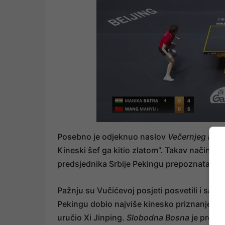
Posebno je odjeknuo naslov
Večernjeg lista
Kineski šef ga kitio zlatom”. Takav način izv
predsjednika Srbije Pekingu prepoznata kao 
Pažnju su Vučićevoj posjeti posvetili i saraj
Pekingu dobio najviše kinesko priznanje za s
uručio Xi Jinping.
Slobodna Bosna
je prenij