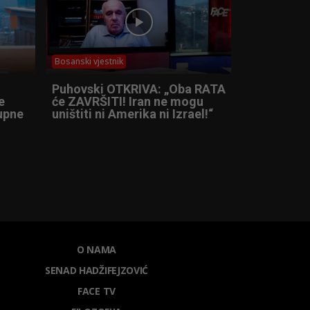
Bosanski vjestnik
Puhovski OTKRIVA: „Oba RATA
e
će ZAVRŠITI! Iran ne mogu
tupne
uništiti ni Amerika ni Izrael!“
O NAMA
SENAD HADŽIFEJZOVIĆ
FACE TV