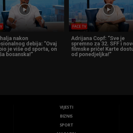
TV
FACE TV
Shalja nakon
Adrijana Copf: “Sve je
sionalnog debija: “Ovaj
spremno za 32. SFF i nov
io je više od sporta, on
filmske priče! Karte dos
ša bosanska!”
od ponedjeljka!”
VIJESTI
BIZNIS
SPORT