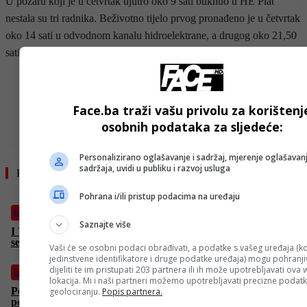
U požaru koji je u četvrtak ujutro oko 9 sati buknuo u HE Plat
nestala su tri radnika. Beživotno tijelo prvog pronađeno je u četvrtak
oko 14 sati u odvodnom kanalu hidroelektrane, a drugog oko 21,50
sati na obali mora u Cavtatu. Za trećim se još traga.
- OGLAS -
Face.ba traži vašu privolu za korištenj
osobnih podataka za sljedeće:
Personalizirano oglašavanje i sadržaj, mjerenje oglašavanj
sadržaja, uvidi u publiku i razvoj usluga
Pročitajte još
Pohrana i/ili pristup podacima na uređaju
Izdvojeno
Saznajte više
I Vučić iznio svoju prognozu: Nadam se da neće, ali mislim da
se Amerikanci pripremaju za napad
Vaši će se osobni podaci obrađivati, a podatke s vašeg uređaja (ko
jedinstvene identifikatore i druge podatke uređaja) mogu pohranjiv
dijeliti te im pristupati 203 partnera ili ih može upotrebljavati ova
Izdvojeno
lokacija. Mi i naši partneri možemo upotrebljavati precizne podat
Požar na području Makarske podmetnut, policija traga za
geolociranju.
Popis partnera.
počiniteljima