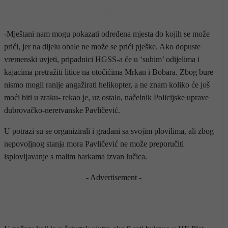
- OGLAS -
-Mještani nam mogu pokazati određena mjesta do kojih se može
prići, jer na dijelu obale ne može se prići pješke. Ako dopuste
vremenski uvjeti, pripadnici HGSS-a će u ‘suhim’ odijelima i
kajacima pretražiti litice na otočićima Mrkan i Bobara. Zbog bure
nismo mogli ranije angažirati helikopter, a ne znam koliko će još
moći biti u zraku- rekao je, uz ostalo, načelnik Policijske uprave
dubrovačko-neretvanske Pavličević.
U potrazi su se organizirali i građani sa svojim plovilima, ali zbog
nepovoljnog stanja mora Pavličević ne može preporučiti
isplovljavanje s malim barkama izvan lučica.
- Advertisement -