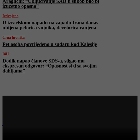
Araghchi: “Uključivanje SAD u sukob bilo bi
izuzetno opasno”
Izdvojeno
U izraelskom napadu na zapadu Irana danas
ubijena petorica vojnika, devetorica ranjena
Crna hronika
Pet osoba povrijeđeno u sudaru kod Kalesije
BiH
Dodik napao članove SDS-a, stigao mu
ekspresan odgovor: “Opasnost si ti sa svojim
dahijama”
Najnovije na Face TV
Bosanski vjestnik