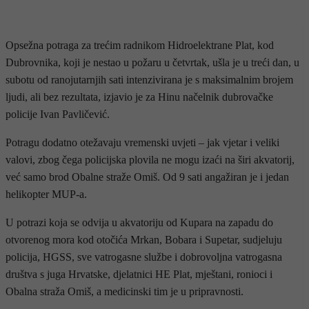
Opsežna potraga za trećim radnikom Hidroelektrane Plat, kod
Dubrovnika, koji je nestao u požaru u četvrtak, ušla je u treći dan, u
subotu od ranojutarnjih sati intenzivirana je s maksimalnim brojem
ljudi, ali bez rezultata, izjavio je za Hinu načelnik dubrovačke
policije Ivan Pavličević.
Potragu dodatno otežavaju vremenski uvjeti – jak vjetar i veliki
valovi, zbog čega policijska plovila ne mogu izaći na širi akvatorij,
već samo brod Obalne straže Omiš. Od 9 sati angažiran je i jedan
helikopter MUP-a.
U potrazi koja se odvija u akvatoriju od Kupara na zapadu do
otvorenog mora kod otočića Mrkan, Bobara i Supetar, sudjeluju
policija, HGSS, sve vatrogasne službe i dobrovoljna vatrogasna
društva s juga Hrvatske, djelatnici HE Plat, mještani, ronioci i
Obalna straža Omiš, a medicinski tim je u pripravnosti.