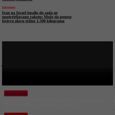
Izdvojeno
Iran na Izrael ispalio do sada ne
upotrebljavanu raketu: Može da ponese
bojevu glavu težine 1.500 kilograma
Najnovije na Face TV
Bosanski vjestnik
BOSANSKI VJESTNIK – 21. 6. 2025.
Bosanski vjestnik
16. dani BHAAAS-a: Održan inspirativan panel na temu
“Žene u medicini: osnaživanje i ravnoteža”
J
n