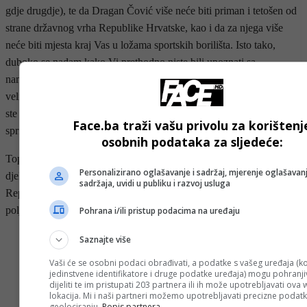
gdje drugdje), te da Dragan Čović više neće biti priman i tetošen od
strane državnog vrha Republike Hrvatske, kao i da za njega više
neće biti mjesta kraj Vas u ložama sportskih borilišta. Isto tako,
duboko se nadam kako Vi prethodno niste bili upoznati sa
namjerama Čovića i Del Vechia da prisustvuju protuustavnom
veličanju početka etničkog čišćenja i genocida u BiH, odnosno, ako
ste bili upoznati, da ste učinili sve što je u Vašoj moći da to
Face.ba traži vašu privolu za korištenj
spriječite.
osobnih podataka za sljedeće:
Toplo se nadam kako ćete zaštiti Hrvate u BiH od ovakvog štetnog
Personalizirano oglašavanje i sadržaj, mjerenje oglašavanj
djelovanja spomenutog dvojca, te da ćete ujedno spasiti ugled
sadržaja, uvidi u publiku i razvoj usluga
Republike Hrvatske, kako na domaćem, tako i na međunarodnom
polju”, navodi Hodžić u pismu.
Pohrana i/ili pristup podacima na uređaju
Saznajte više
Vaši će se osobni podaci obrađivati, a podatke s vašeg uređaja (ko
- OGLAS -
jedinstvene identifikatore i druge podatke uređaja) mogu pohranjiv
dijeliti te im pristupati 203 partnera ili ih može upotrebljavati ova
lokacija. Mi i naši partneri možemo upotrebljavati precizne podat
geolociranju.
Popis partnera.