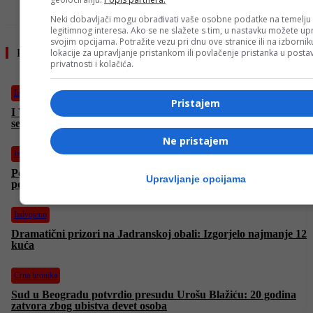
Neki dobavljači mogu obrađivati vaše osobne podatke na temelju
legitimnog interesa. Ako se ne slažete s tim, u nastavku možete upr
svojim opcijama. Potražite vezu pri dnu ove stranice ili na izborni
lokacije za upravljanje pristankom ili povlačenje pristanka u post
Pročitajte još
privatnosti i kolačića.
Izdvojeno
Pristajem
I Vučić iznio svoju prognozu: Nadam se da neće, ali mislim da
se Amerikanci pripremaju za napad
Ne pristajem
Izdvojeno
Požar na području Makarske podmetnut, policija traga za
Upravljanje opcijama
počiniteljima
Izdvojeno
Dramatični prizori na Jadranskoj obali: Izgorjelo najmanje 12
kuća
Crna hronika
Sud u Beogradu potvrdio presudu Urošu Blažiću: 20 godina
zatvora zbog ubistva devet osoba