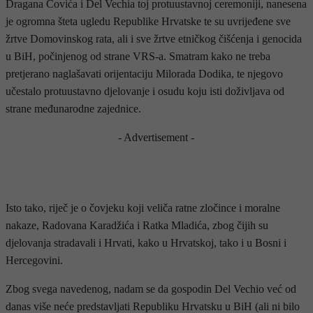
Dragana Čovića i Del Vechia toj protuustavnoj ceremoniji, nanesena
je ogromna šteta ugledu Republike Hrvatske te su uvrijeđene sve
žrtve Domovinskog rata, ali i sve žrtve etničkog čišćenja i genocida
u BiH, počinjenog od strane VRS-a. Smatram kako ne treba
pretjerano naglašavati orijentaciju Milorada Dodika, te njegovo
učestalo protuustavno djelovanje i osudu koju isti doživljava od
strane međunarodne zajednice.
- Advertisement -
Isto tako, riječ je o čovjeku koji veliča ratne zločince i moralne
nakaze, Radovana Karadžića i Ratka Mladića, zbog čijih su
djelovanja stradavali i Hrvati, kako u Hrvatskoj, tako i u Bosni i
Hercegovini.
Zbog svega navedenog, nadam se da gospodin Del Vechio već od
danas više neće predstavljati Republiku Hrvatsku u BiH (ali ni bilo