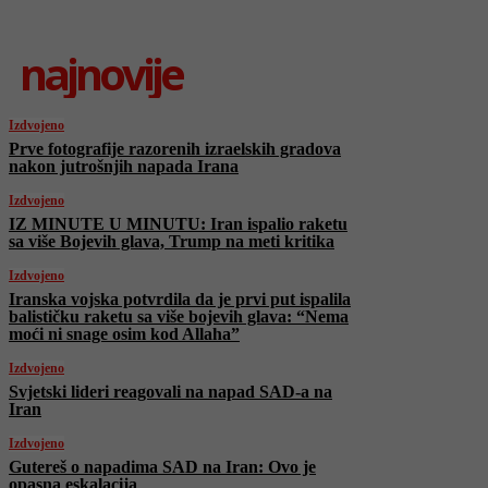
najnovije
Izdvojeno
Prve fotografije razorenih izraelskih gradova
nakon jutrošnjih napada Irana
Izdvojeno
IZ MINUTE U MINUTU: Iran ispalio raketu
sa više Bojevih glava, Trump na meti kritika
Izdvojeno
Iranska vojska potvrdila da je prvi put ispalila
balističku raketu sa više bojevih glava: “Nema
moći ni snage osim kod Allaha”
Izdvojeno
Svjetski lideri reagovali na napad SAD-a na
Iran
Izdvojeno
Gutereš o napadima SAD na Iran: Ovo je
opasna eskalacija