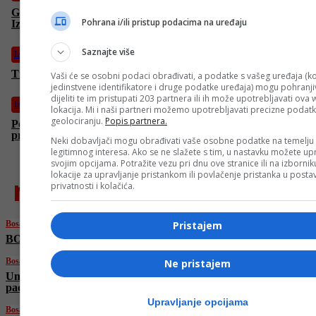
Grlić Radman najavio evakuaciju hrvatskih diplomata iz
Pohrana i/ili pristup podacima na uređaju
Izraela i Irana
Saznajte više
Izdvojeno
Tišina je saučesništvo: Zagrepčani marširali za Palestinu
Vaši će se osobni podaci obrađivati, a podatke s vašeg uređaja (ko
jedinstvene identifikatore i druge podatke uređaja) mogu pohranjiv
dijeliti te im pristupati 203 partnera ili ih može upotrebljavati ova
Izdvojeno
lokacija. Mi i naši partneri možemo upotrebljavati precizne podat
geolociranju.
Popis partnera.
Potresna ispovijest daidže ubijene tinejdžerke u Grazu: “Bila je
prečista za ovaj svijet”
Neki dobavljači mogu obrađivati vaše osobne podatke na temelju
legitimnog interesa. Ako se ne slažete s tim, u nastavku možete upr
svojim opcijama. Potražite vezu pri dnu ove stranice ili na izborni
lokacije za upravljanje pristankom ili povlačenje pristanka u post
najnovije
privatnosti i kolačića.
Pristajem
Bosanski vjestnik
BOSANSKI VJESTNIK – 20. 6. 2025.
Bosanski vjestnik
Ne pristajem
Umjetna inteligencija u medicini: Sigurnost
pacijenata i etički principi na prvom mjestu!
Upravljanje opcijama
Bosanski vjestnik