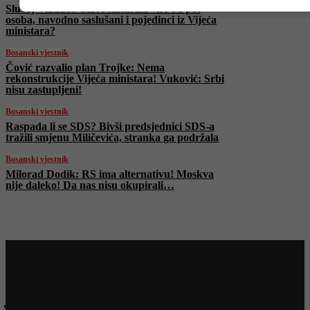
Slučaj Viaduct: SIPA saslušala više od pet
osoba, navodno saslušani i pojedinci iz Vijeća
ministara?
Bosanski vjestnik
Čović razvalio plan Trojke: Nema
rekonstrukcije Vijeća ministara! Vuković: Srbi
nisu zastupljeni!
Bosanski vjestnik
Raspada li se SDS? Bivši predsjednici SDS-a
tražili smjenu Miličevića, stranka ga podržala
Bosanski vjestnik
Milorad Dodik: RS ima alternativu! Moskva
nije daleko! Da nas nisu okupirali…
Najnovije na Face TV