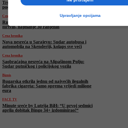
Trump zaprijetio: “Iran ima 48 sati prije nego
počne pakao”
Upravljanje opcijama
Crna hronika
Ruski napadi dronovima na Ukrajinu: Pet
mrtvih, najmanje 30 ranjenih
Crna hronika
Nova nesreća u Sarajevu: Sudar autobusa i
automobila na Skenderiji, kolaps sve veći
Crna hronika
Saobraćajna nesreća na Alipašinom Polju:
Sudar putničkog i policijskog vozila
Biznis
Bugarska otkrila jednu od najvećih ilegalnih
fabrika cigareta: Samo oprema vrijedi milione
eura
FACE TV
Minute sreće by Lutrija BiH: “U prvoj sedmici
aprila dobitak Bingo 34+ izdominirao!“