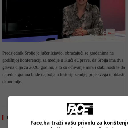
Predsjednik Srbije je jučer izjavio, obraćajući se građanima na
godišnjoj konferenciji za medije u Kući eUprave, da Srbija ima dva
glavna cilja za 2026. godinu, a to su očuvanje mira i stabilnosti te da
naredna godina bude najbolja u historiji zemlje, prije svega u oblasti
ekonomije.
- OGLAS -
Pročitajte još
Face.ba traži vašu privolu za korištenj