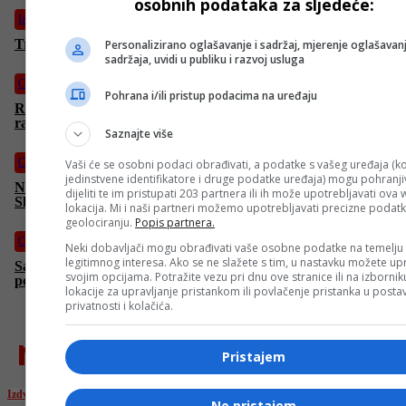
osobnih podataka za sljedeće:
Izdvojeno
Trump zaprijetio: “Iran ima 48 sati prije nego počne pakao”
Personalizirano oglašavanje i sadržaj, mjerenje oglašavanj
sadržaja, uvidi u publiku i razvoj usluga
Crna hronika
Pohrana i/ili pristup podacima na uređaju
Ruski napadi dronovima na Ukrajinu: Pet mrtvih, najmanje 30
ranjenih
Saznajte više
Crna hronika
Vaši će se osobni podaci obrađivati, a podatke s vašeg uređaja (ko
jedinstvene identifikatore i druge podatke uređaja) mogu pohranjiv
Nova nesreća u Sarajevu: Sudar autobusa i automobila na
dijeliti te im pristupati 203 partnera ili ih može upotrebljavati ova
Skenderiji, kolaps sve veći
lokacija. Mi i naši partneri možemo upotrebljavati precizne podat
geolociranju.
Popis partnera.
Crna hronika
Neki dobavljači mogu obrađivati vaše osobne podatke na temelju
legitimnog interesa. Ako se ne slažete s tim, u nastavku možete upr
Saobraćajna nesreća na Alipašinom Polju: Sudar putničkog i
svojim opcijama. Potražite vezu pri dnu ove stranice ili na izborni
policijskog vozila
lokacije za upravljanje pristankom ili povlačenje pristanka u post
privatnosti i kolačića.
najnovije
Pristajem
Izdvojeno
Ne pristajem