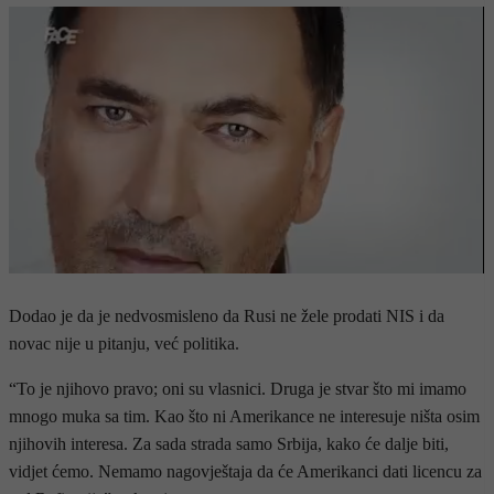
Dodao je da je nedvosmisleno da Rusi ne žele prodati NIS i da
novac nije u pitanju, već politika.
“To je njihovo pravo; oni su vlasnici. Druga je stvar što mi imamo
mnogo muka sa tim. Kao što ni Amerikance ne interesuje ništa osim
njihovih interesa. Za sada strada samo Srbija, kako će dalje biti,
vidjet ćemo. Nemamo nagovještaja da će Amerikanci dati licencu za