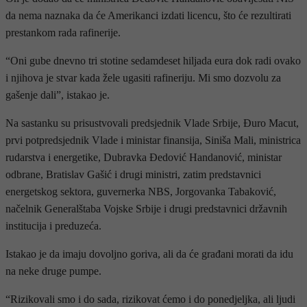
da nema naznaka da će Amerikanci izdati licencu, što će rezultirati
prestankom rada rafinerije.
“Oni gube dnevno tri stotine sedamdeset hiljada eura dok radi ovako
i njihova je stvar kada žele ugasiti rafineriju. Mi smo dozvolu za
gašenje dali”, istakao je.
Na sastanku su prisustvovali predsjednik Vlade Srbije, Đuro Macut,
prvi potpredsjednik Vlade i ministar finansija, Siniša Mali, ministrica
rudarstva i energetike, Dubravka Đedović Handanović, ministar
odbrane, Bratislav Gašić i drugi ministri, zatim predstavnici
energetskog sektora, guvernerka NBS, Jorgovanka Tabaković,
načelnik Generalštaba Vojske Srbije i drugi predstavnici državnih
institucija i preduzeća.
Istakao je da imaju dovoljno goriva, ali da će građani morati da idu
na neke druge pumpe.
“Rizikovali smo i do sada, rizikovat ćemo i do ponedjeljka, ali ljudi