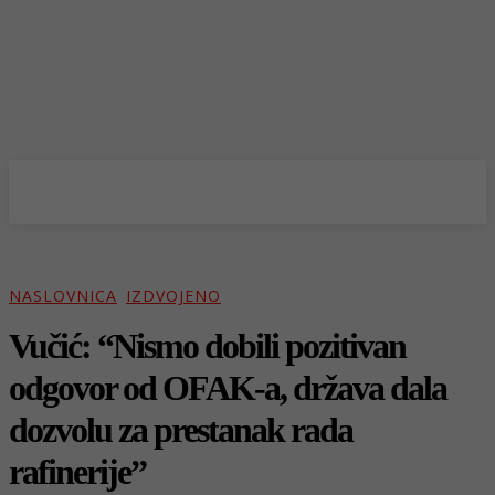
NASLOVNICA
IZDVOJENO
Vučić: “Nismo dobili pozitivan
odgovor od OFAK-a, država dala
dozvolu za prestanak rada
rafinerije”