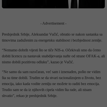
- Advertisement -
Predsjednik Srbije, Aleksandar Vučić, obratio se nakon sastanka sa
timovima zaduženim za energetsku stabilnost i bezbjednost zemlje.
“Nemamo dobrih vijesti što se tiče NIS-a. Očekivali smo da ćemo
dobiti licencu za nastavak snabdijevanja nafte od strane OFAK-a, ali
nismo dobili pozitivnu odluku”, kazao je Vučić.
“Ne samo da sam razočaran, već sam i iznenađen, pošto ne vidim
šta su time dobili. Trudim se da stvari racionalizujem u životu, bez
emocija, iako kada vodite zemlju ne možete to raditi bez emocija.
Trudio sam se da iz njihovih cipela vidim šta rade, ali nisam
shvatio”, rekao je predsjednik Srbije.
- OGLAS -