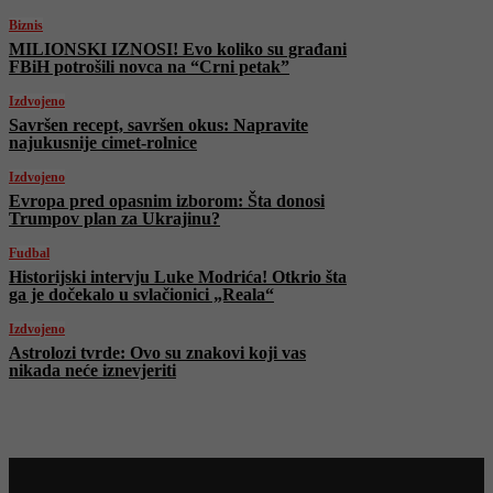
Biznis
MILIONSKI IZNOSI! Evo koliko su građani
FBiH potrošili novca na “Crni petak”
Izdvojeno
Savršen recept, savršen okus: Napravite
najukusnije cimet-rolnice
Izdvojeno
Evropa pred opasnim izborom: Šta donosi
Trumpov plan za Ukrajinu?
Fudbal
Historijski intervju Luke Modrića! Otkrio šta
ga je dočekalo u svlačionici „Reala“
Izdvojeno
Astrolozi tvrde: Ovo su znakovi koji vas
nikada neće iznevjeriti