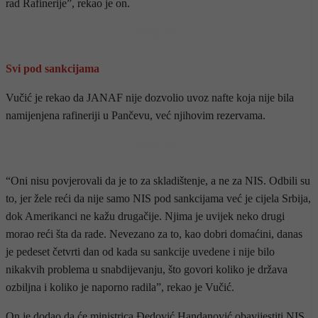
rad Rafinerije”, rekao je on.
- OGLAS -
Svi pod sankcijama
Vučić je rekao da JANAF nije dozvolio uvoz nafte koja nije bila
namijenjena rafineriji u Pančevu, već njihovim rezervama.
- OGLAS -
“Oni nisu povjerovali da je to za skladištenje, a ne za NIS. Odbili su
to, jer žele reći da nije samo NIS pod sankcijama već je cijela Srbija,
dok Amerikanci ne kažu drugačije. Njima je uvijek neko drugi
morao reći šta da rade. Nevezano za to, kao dobri domaćini, danas
je pedeset četvrti dan od kada su sankcije uvedene i nije bilo
nikakvih problema u snabdijevanju, što govori koliko je država
ozbiljna i koliko je naporno radila”, rekao je Vučić.
On je dodao da će ministrica Đedović Handanović obavijestiti NIS