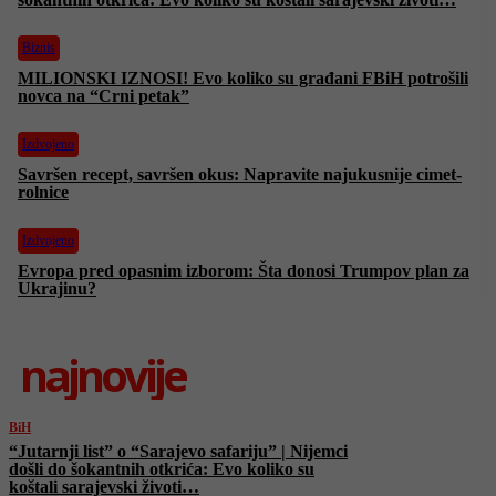
Biznis
MILIONSKI IZNOSI! Evo koliko su građani FBiH potrošili
novca na “Crni petak”
Izdvojeno
Savršen recept, savršen okus: Napravite najukusnije cimet-
rolnice
Izdvojeno
Evropa pred opasnim izborom: Šta donosi Trumpov plan za
Ukrajinu?
najnovije
BiH
“Jutarnji list” o “Sarajevo safariju” | Nijemci
došli do šokantnih otkrića: Evo koliko su
koštali sarajevski životi…