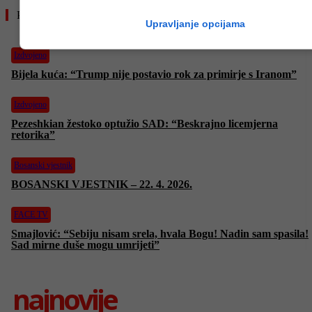
Pročitajte još
Upravljanje opcijama
Izdvojeno
Bijela kuća: “Trump nije postavio rok za primirje s Iranom”
Izdvojeno
Pezeshkian žestoko optužio SAD: “Beskrajno licemjerna
retorika”
Bosanski vjestnik
BOSANSKI VJESTNIK – 22. 4. 2026.
FACE TV
Smajlović: “Sebiju nisam srela, hvala Bogu! Nadin sam spasila!
Sad mirne duše mogu umrijeti”
najnovije