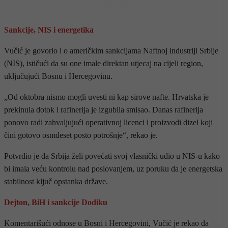
- OGLAS -
Sankcije, NIS i energetika
Vučić je govorio i o američkim sankcijama Naftnoj industriji Srbije
(NIS), ističući da su one imale direktan utjecaj na cijeli region,
uključujući Bosnu i Hercegovinu.
„Od oktobra nismo mogli uvesti ni kap sirove nafte. Hrvatska je
prekinula dotok i rafinerija je izgubila smisao. Danas rafinerija
ponovo radi zahvaljujući operativnoj licenci i proizvodi dizel koji
čini gotovo osmdeset posto potrošnje“, rekao je.
Potvrdio je da Srbija želi povećati svoj vlasnički udio u NIS-u kako
bi imala veću kontrolu nad poslovanjem, uz poruku da je energetska
stabilnost ključ opstanka države.
Dejton, BiH i sankcije Dodiku
Komentarišući odnose u Bosni i Hercegovini, Vučić je rekao da