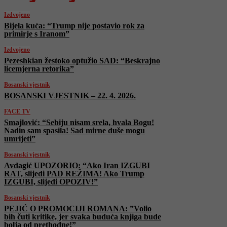
Izdvojeno
Bijela kuća: “Trump nije postavio rok za
primirje s Iranom”
Izdvojeno
Pezeshkian žestoko optužio SAD: “Beskrajno
licemjerna retorika”
Bosanski vjestnik
BOSANSKI VJESTNIK – 22. 4. 2026.
FACE TV
Smajlović: “Sebiju nisam srela, hvala Bogu!
Nadin sam spasila! Sad mirne duše mogu
umrijeti”
Bosanski vjestnik
Avdagić UPOZORIO: “Ako Iran IZGUBI
RAT, slijedi PAD REŽIMA! Ako Trump
IZGUBI, slijedi OPOZIV!”
Bosanski vjestnik
PEJIĆ O PROMOCIJI ROMANA: ”Volio
bih čuti kritike, jer svaka buduća knjiga bude
bolja od prethodne!”