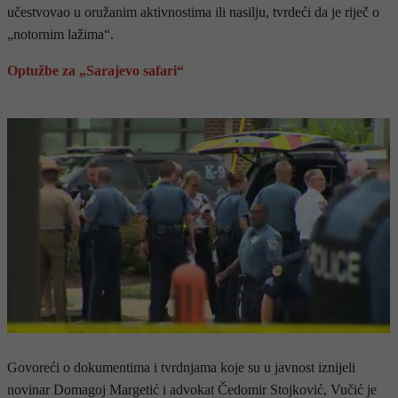
učestvovao u oružanim aktivnostima ili nasilju, tvrdeći da je riječ o
„notornim lažima“.
Optužbe za „Sarajevo safari“
- OGLAS -
Govoreći o dokumentima i tvrdnjama koje su u javnost iznijeli
novinar Domagoj Margetić i advokat Čedomir Stojković, Vučić je