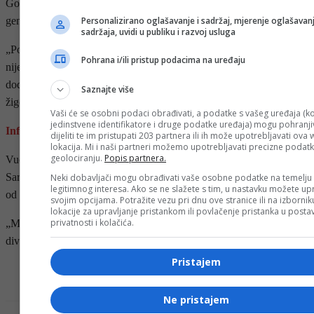
Govoreći o Srebrenici, Vučić je ponovio stav da ne prihvata termin
Personalizirano oglašavanje i sadržaj, mjerenje oglašavanj
genocid, ali da je iskazao pijetet i poštovanje prema žrtvama.
sadržaja, uvidi u publiku i razvoj usluga
„Pognuo sam glavu pred žrtvama i pokazao poštovanje. Nekima to
Pohrana i/ili pristup podacima na uređaju
nije bilo dovoljno jer su željeli političku predstavu“, rekao je,
dodajući da je rezoluciju u UN-u doživio kao “pokušaj političkog
Saznajte više
žigosanja Srbije”.
Vaši će se osobni podaci obrađivati, a podatke s vašeg uređaja (ko
jedinstvene identifikatore i druge podatke uređaja) mogu pohranjiv
Infrastruktura i regionalna saradnja
dijeliti te im pristupati 203 partnera ili ih može upotrebljavati ova
lokacija. Mi i naši partneri možemo upotrebljavati precizne podat
geolociranju.
Popis partnera.
Vučić je istakao važnost projekata poput autoputa Beograd –
Sarajevo, ali je naglasio da će energetika u budućnosti biti važnija
Neki dobavljači mogu obrađivati vaše osobne podatke na temelju
legitimnog interesa. Ako se ne slažete s tim, u nastavku možete upr
od saobraćaja.
svojim opcijama. Potražite vezu pri dnu ove stranice ili na izborni
lokacije za upravljanje pristankom ili povlačenje pristanka u post
privatnosti i kolačića.
„Moramo graditi energetsku infrastrukturu, povezivati se i
diverzificirati izvore. To je budućnost regiona“, zaključio je.
Pristajem
- OGLAS -
Ne pristajem