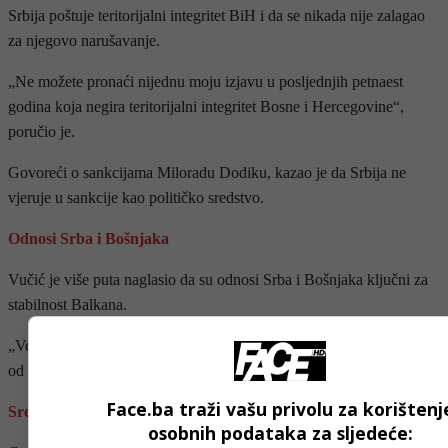
Srbija poštuje teritorijalni integritet BiH i da se nikada nije zalagao
za njegovo narušavanje.
„Ne možete pronaći nijednu moju izjavu u posljednjih petnaest
godina koja negira teritorijalni integritet Bosne i Hercegovine“,
poručio je.
Govoreći o sankcijama Miloradu Dodiku, kazao je da Srbija ne
vjeruje u sankcije kao političko sredstvo.
Odnosi Srba i Bošnjaka
Vučić je više puta naglasio da su odnosi Srba i Bošnjaka ključni za
stabilnost Balkana.
„Veoma mi je stalo do normalizacije odnosa. Nikada nisam bježao
od dijaloga i uvijek sam pružao ruku za razgovor“, rekao je.
Face.ba traži vašu privolu za korištenj
Srebrenica i rezolucija
osobnih podataka za sljedeće: