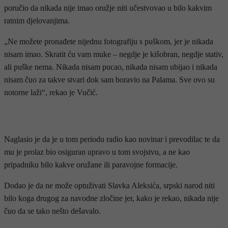
poručio da nikada nije imao oružje niti učestvovao u bilo kakvim
ratnim djelovanjima.
„Ne možete pronađete nijednu fotografiju s puškom, jer je nikada
nisam imao. Skratit ću vam muke – negdje je kišobran, negdje stativ,
ali puške nema. Nikada nisam pucao, nikada nisam ubijao i nikada
nisam čuo za takve stvari dok sam boravio na Palama. Sve ovo su
notorne laži“, rekao je Vučić.
- OGLAS -
Naglasio je da je u tom periodu radio kao novinar i prevodilac te da
mu je prolaz bio osiguran upravo u tom svojstvu, a ne kao
pripadniku bilo kakve oružane ili paravojne formacije.
Dodao je da ne može optuživati Slavka Aleksića, srpski narod niti
bilo koga drugog za navodne zločine jer, kako je rekao, nikada nije
čuo da se tako nešto dešavalo.