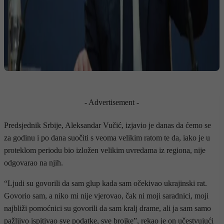
- Advertisement -
Predsjednik Srbije, Aleksandar Vučić, izjavio je danas da ćemo se
za godinu i po dana suočiti s veoma velikim ratom te da, iako je u
proteklom periodu bio izložen velikim uvredama iz regiona, nije
odgovarao na njih.
“Ljudi su govorili da sam glup kada sam očekivao ukrajinski rat.
Govorio sam, a niko mi nije vjerovao, čak ni moji saradnici, moji
najbliži pomoćnici su govorili da sam kralj drame, ali ja sam samo
pažljivo ispitivao sve podatke, sve brojke”, rekao je on učestvujući