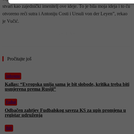
stvari kao zajednički imenitelj ove ideje. To je bila moja ideja i to ću
otvoreno reći sutra i Antoniju Costi i Ursuli von der Leyen”, rekao
je Vučić.
- OGLAS -
Pročitajte još
Izdvojeno
Kallas: “Evropska unija sama je bit slobode, kritika treba biti
usmjerena prema Rusiji”
Fudbal
Odbačen zahtjev Fudbalskog saveza KS za upis promjena u
registar udruženja
BiH