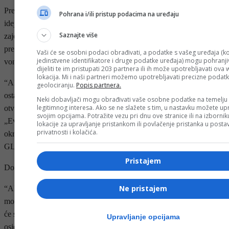
Predsjednik Srbije, Aleksandar Vučić, izjavio je danas da bi najbolja
Pohrana i/ili pristup podacima na uređaju
ideja bila da se svi kandidati sa prostora zapadnog Balkana prime
Saznajte više
zajedno u Evropsku uniju kao punopravne članice, dodajući da će to
predložiti na sastanku s predsjednicom Evropske komisije, Ursulom
Vaši će se osobni podaci obrađivati, a podatke s vašeg uređaja (ko
jedinstvene identifikatore i druge podatke uređaja) mogu pohranjiv
von der Leyen.
dijeliti te im pristupati 203 partnera ili ih može upotrebljavati ova
lokacija. Mi i naši partneri možemo upotrebljavati precizne podat
“Ako primite jednu, ili dvije, ili tri od nas, šta ćemo onda sa
geolociranju.
Popis partnera.
ostalima? Kako ćemo se nositi s tim? Kako ćemo riješiti sva
Neki dobavljači mogu obrađivati vaše osobne podatke na temelju
legitimnog interesa. Ako se ne slažete s tim, u nastavku možete upr
otvorena pitanja?”, rekao je Vučić na panelu pod nazivom
svojim opcijama. Potražite vezu pri dnu ove stranice ili na izborni
„Evropska konkurentnost u fragmentisanom geopolitičkom
lokacije za upravljanje pristankom ili povlačenje pristanka u post
privatnosti i kolačića.
okruženju“, koji se održava na forumu BELTALKS u organizaciji
GLOBSEC-a.
Pristajem
Dodao je da se radi o budućnosti regiona, ali i o budućnosti Evrope.
Ne pristajem
“Ako neko želi razumjeti geopolitiku, ovo je jedina stvar koju EU
može uraditi: da primi sve nas zajedno, bez granica između nas. Srbi
će se osjećati bolje, Bošnjaci će se osjećati bolje, Albanci će se
Upravljanje opcijama
osjećati bolje, Hrvati će biti OK, nadam se. I vidim samo dobre