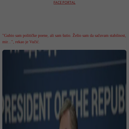
FACE PORTAL
"Gubio sam političke poene, ali sam šutio. Želio sam da sačuvam stabilnost,
mir...", rekao je Vučić.