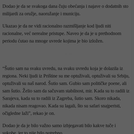
Dodao je da se svakoga dana čuju obećanja i najave o dodatnih sto
milijardi za oružje, naoružanje i municiju.
Ukazao je da ne vidi racionalno razmišljanje kod ljudi niti
racionalne, već nerealne pristupe. Naveo je da je u prethodnom
periodu ćutao na mnoge uvrede kojima je bio izložen.
- OGLAS -
“Šutio sam na svaku uvredu, na svaku uvredu koja je dolazila iz
regiona. Neki ljudi iz Prištine su me optuživali, optuživali su Srbiju,
optuživali su naš narod. Šutio sam. Gubio sam političke poene, ali
sam šutio. Želio sam da sačuvam stabilnost, mir. Kada su to radili iz
Sarajeva, kada su to radili iz Zagreba, šutio sam. Skoro nikada,
nikada nisam reagovao. Kada su lagali, što su safari snajperisti,
očigledne laži”, rekao je on.
Dodao je da je bilo važno samo izbjegavati bilo kakve tuče i
sukobe, jer to nije bilo potrebno.