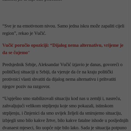
- OGLAS -
“Sve je na emotivnom nivou. Samo jedna iskra može zapaliti cijeli
region”, rekao je Vučić.
Vučić poručio opoziciji: “Dijalog nema alternativu, vrijeme je
da se čujemo
“
Predsjednik Srbije, Aleksandar Vučić izjavio je danas, govoreći o
političkoj situaciji u Srbiji, da vjeruje da će na kraju politički
protivnici vlasti shvatiti da dijalog nema alternativu i prihvatiti
njegov poziv na razgovor.
“Uspješno smo stabilizovali situaciju kod nas u zemlji i, nasreću,
zahvaljujući velikom strpljenju koje smo pokazali, istinskom
strpljenju, i činjenici da smo uvijek željeli da smirujemo situaciju,
izbjegli smo bilo kakve žrtve, bilo kakve fatalne ishode u posljednjih
dvanaest mjeseci, što uopće nije bilo lako. Sada je situacija potpuno