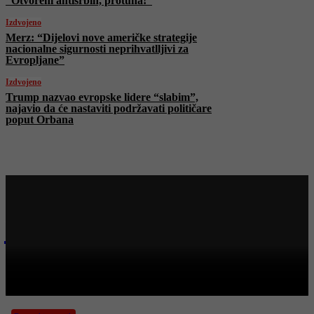
“Otvoreni antisrbin, protuha!”
Izdvojeno
Merz: “Dijelovi nove američke strategije
nacionalne sigurnosti neprihvatlljivi za
Evropljane”
Izdvojeno
Trump nazvao evropske lidere “slabim”,
najavio da će nastaviti podržavati političare
poput Orbana
Najnovije na Face TV
Bosanski vjestnik
BOSANSKI VJESTNIK – 8. 12. 2025.