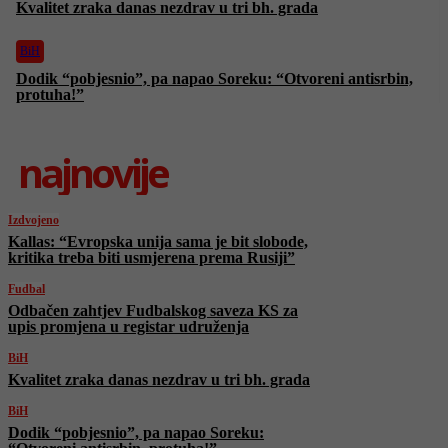
Kvalitet zraka danas nezdrav u tri bh. grada
BiH
Dodik “pobjesnio”, pa napao Soreku: “Otvoreni antisrbin,
protuha!”
najnovije
Izdvojeno
Kallas: “Evropska unija sama je bit slobode,
kritika treba biti usmjerena prema Rusiji”
Fudbal
Odbačen zahtjev Fudbalskog saveza KS za
upis promjena u registar udruženja
BiH
Kvalitet zraka danas nezdrav u tri bh. grada
BiH
Dodik “pobjesnio”, pa napao Soreku: