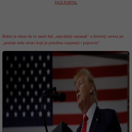
FACE PORTAL
Rubio je rekao da će samit biti „najvažniji sastanak“ u historiji saveza jer
„postoje neke stvari koje je potrebno razjasniti i popraviti“.