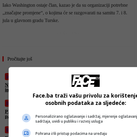
Iako Washington ostaje član, kazao je da su organizaciji potrebne
„značajne promjene“, o kojima će se razgovarati na samitu 7. i 8.
jula u glavnom gradu Turske.
- OGLAS -
Pročitajte još
Izdvojeno
Netanyahu o sukobu s Trumpom: “Kao u svakoj porodici,
imamo neslaganja”
Face.ba traži vašu privolu za korištenj
osobnih podataka za sljedeće:
Biznis
PRAGG Policy Forum poslao JASNE PORUKE: “Dijalog i
Personalizirano oglašavanje i sadržaj, mjerenje oglašavanj
partnerstva ključ razvoja Bosne i Hercegovine”
sadržaja, uvidi u publiku i razvoj usluga
Bosanski vjestnik
Pohrana i/ili pristup podacima na uređaju