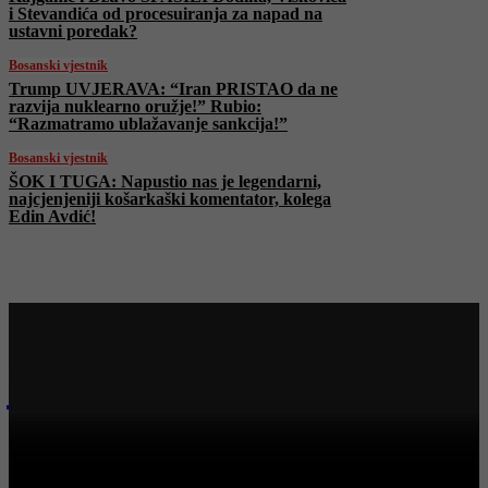
i Stevandića od procesuiranja za napad na
ustavni poredak?
Bosanski vjestnik
Trump UVJERAVA: “Iran PRISTAO da ne
razvija nuklearno oružje!” Rubio:
“Razmatramo ublažavanje sankcija!”
Bosanski vjestnik
ŠOK I TUGA: Napustio nas je legendarni,
najcjenjeniji košarkaški komentator, kolega
Edin Avdić!
Najnovije na Face TV
Biznis
PRAGG Policy Forum poslao JASNE PORUKE: “Dijalog i