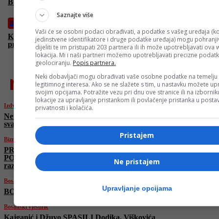
BOSANSKI VJESTNIK – 3. 6. 2026.
Saznajte više
Bosanski vjestnik
Vaši će se osobni podaci obrađivati, a podatke s vašeg uređaja (ko
Kajganić i Džuvo SPASILI Dodika, Viškovića i Stevandića od
jedinstvene identifikatore i druge podatke uređaja) mogu pohranjiv
procesuiranja za napad na ustavni poredak?
dijeliti te im pristupati 203 partnera ili ih može upotrebljavati ova
lokacija. Mi i naši partneri možemo upotrebljavati precizne podat
geolociranju.
Popis partnera.
najnovije
Neki dobavljači mogu obrađivati vaše osobne podatke na temelju
legitimnog interesa. Ako se ne slažete s tim, u nastavku možete upr
svojim opcijama. Potražite vezu pri dnu ove stranice ili na izborni
lokacije za upravljanje pristankom ili povlačenje pristanka u post
Izdvojeno
privatnosti i kolačića.
Netanyahu o sukobu s Trumpom: “Kao u
svakoj porodici, imamo neslaganja”
Pristajem
Biznis
PRAGG Policy Forum poslao JASNE
PORUKE: “Dijalog i partnerstva ključ
Ne pristajem
razvoja Bosne i Hercegovine”
Bosanski vjestnik
Upravljanje opcijama
BOSANSKI VJESTNIK – 3. 6. 2026.
Bosanski vjestnik
Kajganić i Džuvo SPASILI Dodika, Viškovića