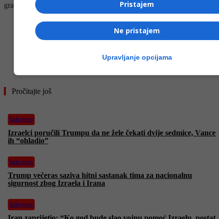
Pristajem
grana imaju sličan stav. S poštovanjem” – navodi se u pismu.
- OGLAS -
Ne pristajem
Upravljanje opcijama
Pročitajte još
Izdvojeno
Izraelci poručili Trumpu da ne žele čekati dvije sedmice, Vance
ih “ohladio”
Izdvojeno
Trump večeras saziva hitni sastanak tima za nacionalnu
sigurnost zbog Izraela i Irana
Izdvojeno
Iran zaprijetio: “Ko god bude slao vojnu pomoć Izraelu, postat