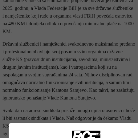
kantonalne vlade su sa sindikatima potpisale povećanje osnovica za
2025. godinu, a Vlada Federacije BiH je za sve državne službenike
i namještenike koji rade u organima vlasti FBiH povećala osnovicu
na 480 KM i donijela odluku o povećanju minimalne plaće na 1000
KM.
Državni službenici i namještenici svakodnevno maksimalno predano
i profesionalno obavljaju svoj posao u svim organima državne
službe KS (pravosudnim institucijama, zavodima, ministarstvima i
drugim javnim institucijama), kao i vatrogascima koji su na
raspolaganju svojim sugrađanima 24 sata. Njihov disciplinovan rad
omogućava normalno funkcionisanje svih institucija, a samim tim i
normalno funkcionisanje Kantona Sarajevo. Kao takvi, ne zaslužuju
ignorantsko ponašanje Vlade Kantona Sarajevo.
Svaki dan na adresu sindikata pristiže mnogo upita o osnovici i hoće
li biti sastanak sindikata i Vlade. Naš odgovor je da čekamo Vladu
KS da preuzme odgovornost i inicijativu, prekine šutnju i
ignorantsko ponašanje te pozove nas za stol da se dogovorimo.