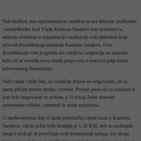
Naš sindikat, kao reprezentativni sindikat za sve državne službenike
i namještenike kod Vlade Kantona Sarajevo kao poslodavca,
aktivno učestvuje u organizaciji i realizaciji svih aktivnosti koje
provodi Koordinacija sindikata Kantona Sarajevo. Ova
Koordinacija vam je uputila niz zahtjeva i urgencija za sastanke
kako bi se otvorila nova runda pregovora o osnovici prije isteka
privremenog finansiranja.
Vaša vlada i dalje šuti, na zvanične dopise ne odgovarate, ali sa
nama pričate putem medija i portala. Postaje jasno da su sindikati ti
koji žele razgovarati za stolom, a Vi ti koji želite donositi
jednostrane odluke i nametati ih nama radnicima.
U međuvremenu dok vi šutite potrošačke cijene rastu u Kantonu
Sarajevo, cijena jedne kifle dostigla je 1,50 KM, dok su poskupile
struja i očekuje se povećanje svih komunalnih usluga, sve druge