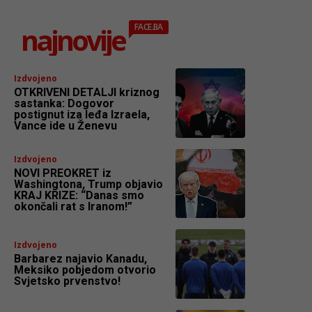
najnovije
FACE.BA
Izdvojeno
OTKRIVENI DETALJI kriznog
sastanka: Dogovor
postignut iza leđa Izraela,
Vance ide u Ženevu
Izdvojeno
NOVI PREOKRET iz
Washingtona, Trump objavio
KRAJ KRIZE: “Danas smo
okončali rat s Iranom!”
Izdvojeno
Barbarez najavio Kanadu,
Meksiko pobjedom otvorio
Svjetsko prvenstvo!