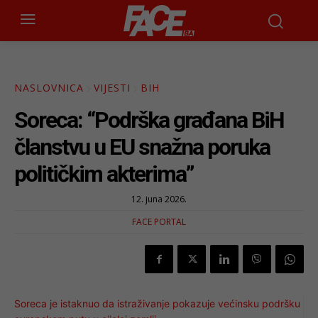
NASLOVNICA
VIJESTI
BIH
Soreca: “Podrška građana BiH
članstvu u EU snažna poruka
političkim akterima”
12. juna 2026.
FACE PORTAL
Soreca je istaknuo da istraživanje pokazuje većinsku podršku