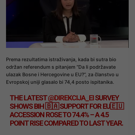
Prema rezultatima istraživanja, kada bi sutra bio
održan referendum s pitanjem “Da li podržavate
ulazak Bosne i Hercegovine u EU?”, za članstvo u
Evropskoj uniji glasalo bi 74,4 posto ispitanika.
THE LATEST
@DIREKCIJA_EI
SURVEY
SHOWS BIH 🇧🇦 SUPPORT FOR EU🇪🇺
ACCESSION ROSE TO 74.4% – A 4.5
POINT RISE COMPARED TO LAST YEAR.