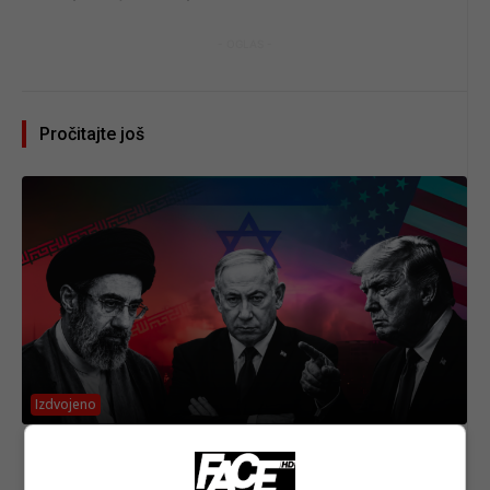
- OGLAS -
Pročitajte još
Izdvojeno
OTKRIVENI DETALJI kriznog sastanka: Dogovor
postignut iza leđa Izraela, Vance ide u Ženevu