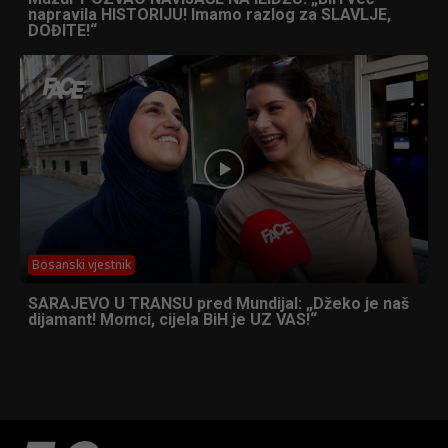
napravila HISTORIJU! Imamo razlog za SLAVLJE,
DOĐITE!“
Bosanski vjestnik
SARAJEVO U TRANSU pred Mundijal: „Džeko je naš
dijamant! Momci, cijela BiH je UZ VAS!“