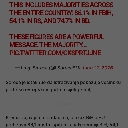
THIS INCLUDES MAJORITIES ACROSS
THE ENTIRE COUNTRY: 86.1% IN FBIH,
54.1% IN RS, AND 74.7% IN BD.
THESE FIGURES ARE A POWERFUL
MESSAGE. THE MAJORITY…
PIC.TWITTER.COM/GKSPRTJJNE
— Luigi Soreca (@LSorecaEU)
June 12, 2026
Soreca je istaknuo da istraživanje pokazuje većinsku
podršku evropskom putu u cijeloj zemlji.
- OGLAS -
Prema objavljenim podacima, ulazak BiH u EU
podržava 86,1 posto ispitanika u Federaciji BiH, 54,1