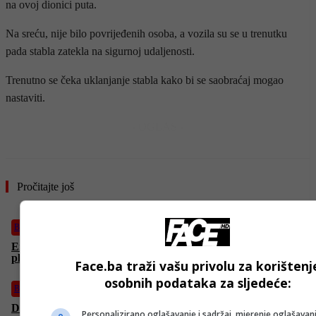
na ovoj dionici puta.
Na sreću, nije bilo povrijeđenih osoba, a vozila su se u trenutku
pada stabla zatekla na sigurnoj udaljenosti.
Trenutno se čeka uklanjanje stabla kako bi se saobraćaj mogao
nastaviti.
- OGLAS -
Pročitajte još
BiH
Energoinvest zatražio od Vlade FBiH dozvolu da poveća cijenu
plina za 4,59 posto
Face.ba traži vašu privolu za korištenj
osobnih podataka za sljedeće:
BiH
Donald Trump Junior stiže u Banju Luku. Traži pogodno
Personalizirano oglašavanje i sadržaj, mjerenje oglašavanj