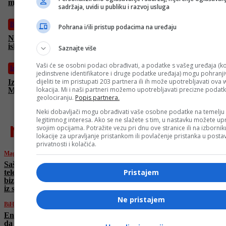
mjesto za investicije i širenje poslova Trumpove organizacije
sadržaja, uvidi u publiku i razvoj usluga
Biznis
Pohrana i/ili pristup podacima na uređaju
Ništa od povratka na staro: Gorivo ostaje skupo bez obzira na
ishod rata u Iranu
Saznajte više
Vaši će se osobni podaci obrađivati, a podatke s vašeg uređaja (ko
Izdvojeno
jedinstvene identifikatore i druge podatke uređaja) mogu pohranjiv
dijeliti te im pristupati 203 partnera ili ih može upotrebljavati ova
Izrael ubio šefa obavještajaca Iranske revolucionarne garde
lokacija. Mi i naši partneri možemo upotrebljavati precizne podat
Majida Khademija
geolociranju.
Popis partnera.
Neki dobavljači mogu obrađivati vaše osobne podatke na temelju
legitimnog interesa. Ako se ne slažete s tim, u nastavku možete upr
najnovije
svojim opcijama. Potražite vezu pri dnu ove stranice ili na izborni
lokacije za upravljanje pristankom ili povlačenje pristanka u post
privatnosti i kolačića.
Magazin
Saša Mirković o godišnjici produkcije i
Pristajem
televizije koja je promijenila tokove šou-
biznisa: “Hype” pomjera granice i spaja ljude
iz svih država bivše Jugoslavije
Ne pristajem
BiH
Energoinvest zatražio od Vlade FBiH dozvolu
da poveća cijenu plina za 4,59 posto