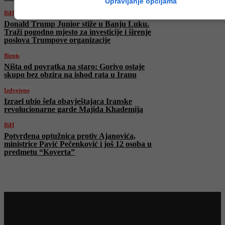
Upravljanje opcijama
BiH
Donald Trump Junior stiže u Banju Luku.
Traži pogodno mjesto za investicije i širenje
poslova Trumpove organizacije
Biznis
Ništa od povratka na staro: Gorivo ostaje
skupo bez obzira na ishod rata u Iranu
Izdvojeno
Izrael ubio šefa obavještajaca Iranske
revolucionarne garde Majida Khademija
BiH
Potvrđena optužnica protiv Ajanovića,
ministrice Pavić Pečenković i još 12 osoba u
predmetu “Koverta”