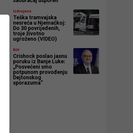
saobraćaj usporen
Izdvojeno
Teška tramvajska
nesreća u Njemačkoj:
Do 30 povrijeđenih,
troje životno
ugroženo (VIDEO)
BiH
.
Crishock poslao jasnu
poruku iz Banje Luke:
„Posvećeni smo
potpunom provođenju
Dejtonskog
sporazuma“