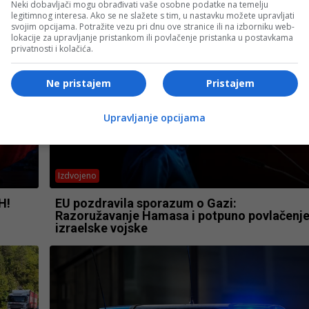
Neki dobavljači mogu obrađivati vaše osobne podatke na temelju
legitimnog interesa. Ako se ne slažete s tim, u nastavku možete upravljati
svojim opcijama. Potražite vezu pri dnu ove stranice ili na izborniku web-
lokacije za upravljanje pristankom ili povlačenje pristanka u postavkama
privatnosti i kolačića.
Ne pristajem
Pristajem
Upravljanje opcijama
Izdvojeno
H!
EU pozdravila sporazum o Gazi:
Razoružavanje Hamasa i potpuno povlačenj
izraelske vojske