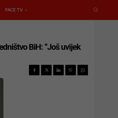
FACE TV
dništvo BiH: “Još uvijek