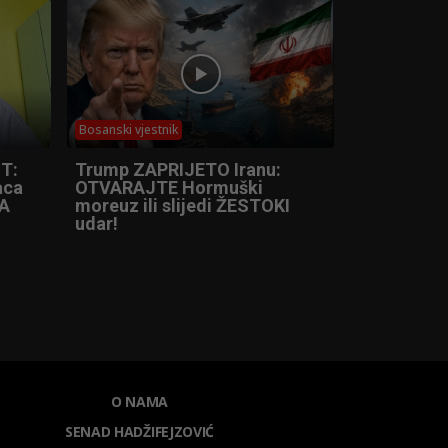
Bosanski vjestnik
T:
Trump ZAPRIJETO Iranu:
aca
OTVARAJTE Hormuški
DA
moreuz ili slijedi ŽESTOKI
udar!
O NAMA
SENAD HADŽIFEJZOVIĆ