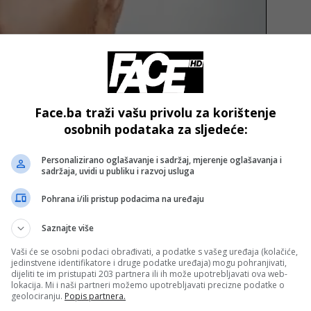
Face.ba traži vašu privolu za korištenje
SDS-a, istakao je da još nije vrijeme za konačne zaključke
osobnih podataka za sljedeće:
o je da o tome detaljnije govorimo. Poruke koje dolaze iz
Personalizirano oglašavanje i sadržaj, mjerenje oglašavanja i
sadržaja, uvidi u publiku i razvoj usluga
vuković.
Pohrana i/ili pristup podacima na uređaju
om nedavnog zasjedanja u Istočnom Sarajevu odlučili da
Saznajte više
nika Republike Srpske.
Vaši će se osobni podaci obrađivati, a podatke s vašeg uređaja (kolačiće,
jedinstvene identifikatore i druge podatke uređaja) mogu pohranjivati,
- OGLAS -
dijeliti te im pristupati 203 partnera ili ih može upotrebljavati ova web-
lokacija. Mi i naši partneri možemo upotrebljavati precizne podatke o
geolociranju.
Popis partnera.