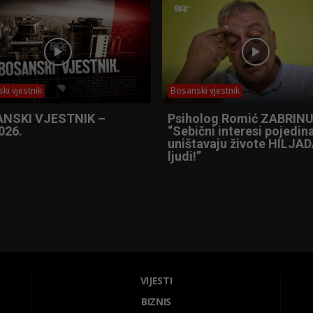
ki vjestnik
Bosanski vjestnik
NSKI VJESTNIK –
Psiholog Romić ZABRINU
026.
“Sebični interesi pojedin
uništavaju živote HILJA
ljudi!”
VIJESTI
BIZNIS