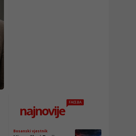
FACE.BA
najnovije
Bosanski vjestnik