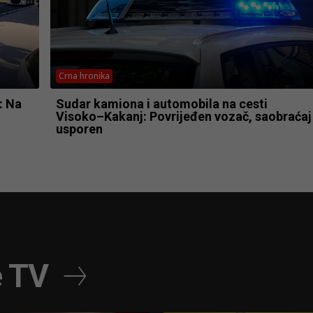
Crna hronika
: Na
Sudar kamiona i automobila na cesti
Visoko–Kakanj: Povrijeđen vozač, saobraćaj
usporen
e TV