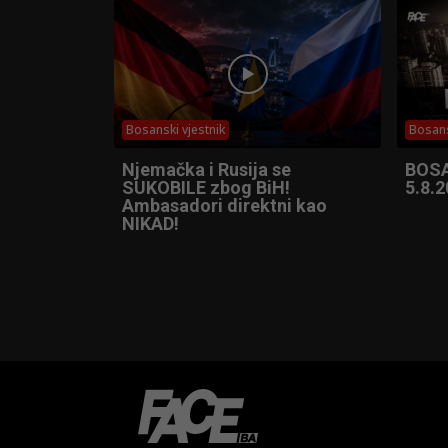
Bosanski vjestnik
Bosans
Njemačka i Rusija se
BOSA
SUKOBILE zbog BiH!
5.8.2
Ambasadori direktni kao
NIKAD!