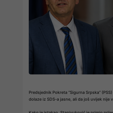
Predsjednik Pokreta “Sigurna Srpska” (PSS)
dolaze iz SDS-a jasne, ali da još uvijek nije 
Kako je istakao, Stanivuković je primio pri