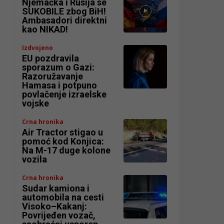
Njemačka i Rusija se
SUKOBILE zbog BiH!
Ambasadori direktni
kao NIKAD!
Izdvojeno
EU pozdravila
sporazum o Gazi:
Razoružavanje
Hamasa i potpuno
povlačenje izraelske
vojske
Crna hronika
Air Tractor stigao u
pomoć kod Konjica:
Na M-17 duge kolone
vozila
Crna hronika
Sudar kamiona i
automobila na cesti
Visoko–Kakanj:
Povrijeđen vozač,