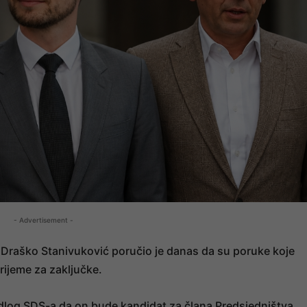
- Advertisement -
 Draško Stanivuković poručio je danas da su poruke koje
vrijeme za zaključke.
jedlog SDS-a da on bude kandidat za člana Predsjedništva