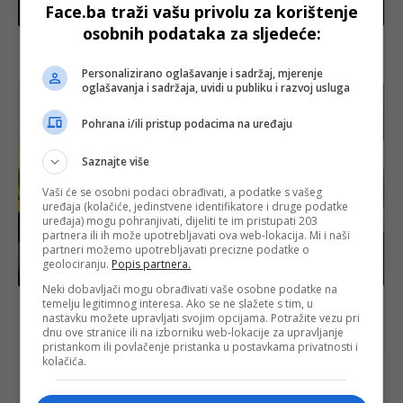
Face.ba traži vašu privolu za korištenje
Izdvojeno
osobnih podataka za sljedeće:
Ruski napadi blokirali ukrajinski pomorski koridor
prema Odesi
Personalizirano oglašavanje i sadržaj, mjerenje
oglašavanja i sadržaja, uvidi u publiku i razvoj usluga
Pohrana i/ili pristup podacima na uređaju
Saznajte više
Vaši će se osobni podaci obrađivati, a podatke s vašeg
uređaja (kolačiće, jedinstvene identifikatore i druge podatke
uređaja) mogu pohranjivati, dijeliti te im pristupati 203
partnera ili ih može upotrebljavati ova web-lokacija. Mi i naši
partneri možemo upotrebljavati precizne podatke o
geolociranju.
Popis partnera.
Crna hronika
Neki dobavljači mogu obrađivati vaše osobne podatke na
temelju legitimnog interesa. Ako se ne slažete s tim, u
Dvojica državljana Iraka uhapšena kod Gruda zbog
nastavku možete upravljati svojim opcijama. Potražite vezu pri
sumnje na krijumčarenje migranata
dnu ove stranice ili na izborniku web-lokacije za upravljanje
pristankom ili povlačenje pristanka u postavkama privatnosti i
kolačića.
FACE.BA