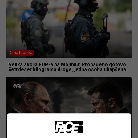
Crna hronika
Velika akcija FUP-a na Mojmilu: Pronađeno gotovo
četrdeset kilograma droge, jedna osoba uhapšena