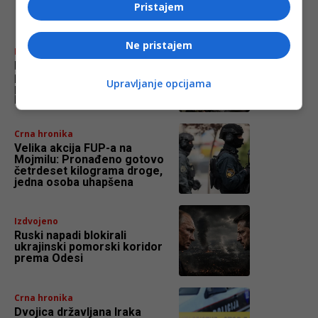
najnovije
Pristajem
Ne pristajem
Izdvojeno
Novi lider “Hamasa”
predstavio prioritete: Traži
Upravljanje opcijama
prekid rata, povlačenje
Izraela i obnovu Gaze
Crna hronika
Velika akcija FUP-a na
Mojmilu: Pronađeno gotovo
četrdeset kilograma droge,
jedna osoba uhapšena
Izdvojeno
Ruski napadi blokirali
ukrajinski pomorski koridor
prema Odesi
Crna hronika
Dvojica državljana Iraka