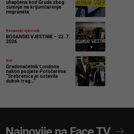
uhapšena kod Gruda zbog
sumnje na krijumčarenje
migranata
Bosanski vjestnik
BOSANSKI VJESTNIK – 22. 7.
2026.
BiH
Gradonačelnik Londona
nakon posjete Potočarima:
“Srebrenica je ostavila
dubok trag…”
Najnovije na Face TV