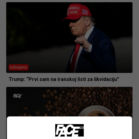
Izdvojeno
Trump: “Prvi sam na iranskoj listi za likvidaciju”