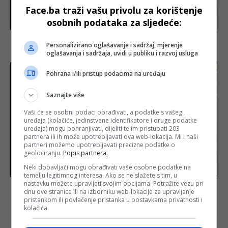
Face.ba traži vašu privolu za korištenje
osobnih podataka za sljedeće:
Biznis
Cijene kafe na najvišem nivou u posljednjih pet
Personalizirano oglašavanje i sadržaj, mjerenje
mjeseci, berba u Brazilu kasni
oglašavanja i sadržaja, uvidi u publiku i razvoj usluga
Pohrana i/ili pristup podacima na uređaju
Saznajte više
Vaši će se osobni podaci obrađivati, a podatke s vašeg
uređaja (kolačiće, jedinstvene identifikatore i druge podatke
uređaja) mogu pohranjivati, dijeliti te im pristupati 203
partnera ili ih može upotrebljavati ova web-lokacija. Mi i naši
partneri možemo upotrebljavati precizne podatke o
geolociranju.
Popis partnera.
Neki dobavljači mogu obrađivati vaše osobne podatke na
Biznis
temelju legitimnog interesa. Ako se ne slažete s tim, u
nastavku možete upravljati svojim opcijama. Potražite vezu pri
Pčelari upozoravaju: Na bh. tržištu velike količine
dnu ove stranice ili na izborniku web-lokacije za upravljanje
lažnog meda
pristankom ili povlačenje pristanka u postavkama privatnosti i
kolačića.