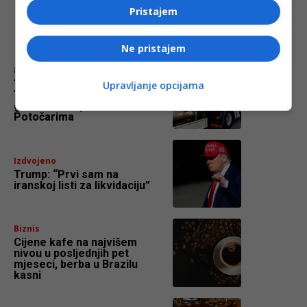
Pristajem
najnovije
FACE.BA
Ne pristajem
BiH
Tužna kolona iz Visokog:
Upravljanje opcijama
Tabuti deset žrtava
genocida na putu ka
Potočarima
Izdvojeno
Trump: “Prvi sam na
iranskoj listi za likvidaciju”
Biznis
Cijene kafe na najvišem
nivou u posljednjih pet
mjeseci, berba u Brazilu
kasni