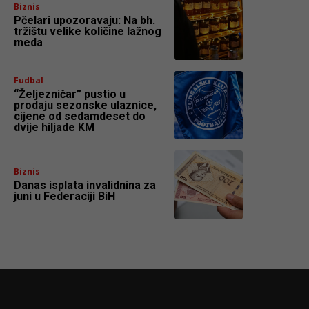
Biznis
Pčelari upozoravaju: Na bh.
tržištu velike količine lažnog
meda
Fudbal
“Željezničar” pustio u
prodaju sezonske ulaznice,
cijene od sedamdeset do
dvije hiljade KM
Biznis
Danas isplata invalidnina za
juni u Federaciji BiH