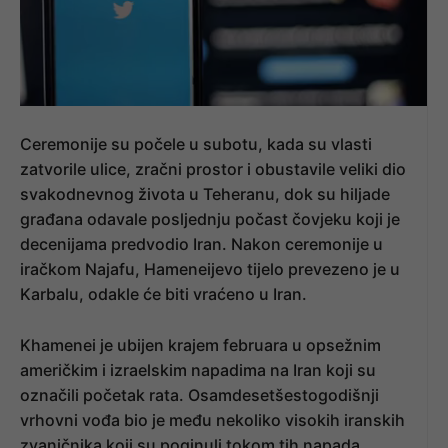
Ceremonije su počele u subotu, kada su vlasti
zatvorile ulice, zračni prostor i obustavile veliki dio
svakodnevnog života u Teheranu, dok su hiljade
građana odavale posljednju počast čovjeku koji je
decenijama predvodio Iran. Nakon ceremonije u
iračkom Najafu, Hameneijevo tijelo prevezeno je u
Karbalu, odakle će biti vraćeno u Iran.
Khamenei je ubijen krajem februara u opsežnim
američkim i izraelskim napadima na Iran koji su
označili početak rata. Osamdesetšestogodišnji
vrhovni vođa bio je među nekoliko visokih iranskih
zvaničnika koji su poginuli tokom tih napada.