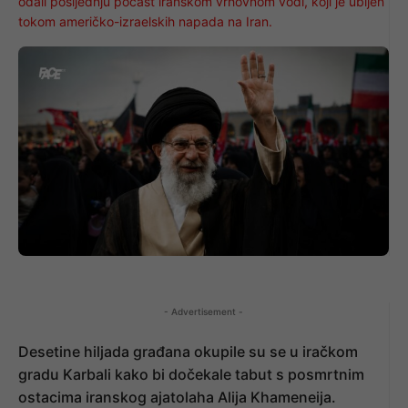
odali posljednju počast iranskom vrhovnom vođi, koji je ubijen
tokom američko-izraelskih napada na Iran.
- Advertisement -
Desetine hiljada građana okupile su se u iračkom
gradu Karbali kako bi dočekale tabut s posmrtnim
ostacima iranskog ajatolaha Alija Khameneija.