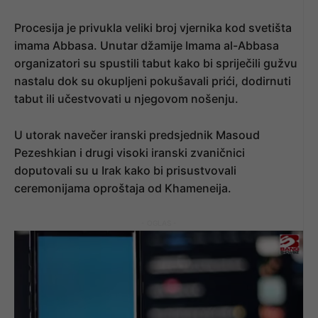
Procesija je privukla veliki broj vjernika kod svetišta
imama Abbasa. Unutar džamije Imama al-Abbasa
organizatori su spustili tabut kako bi spriječili gužvu
nastalu dok su okupljeni pokušavali prići, dodirnuti
tabut ili učestvovati u njegovom nošenju.
U utorak navečer iranski predsjednik Masoud
Pezeshkian i drugi visoki iranski zvaničnici
doputovali su u Irak kako bi prisustvovali
ceremonijama oproštaja od Khameneija.
- OGLAS -