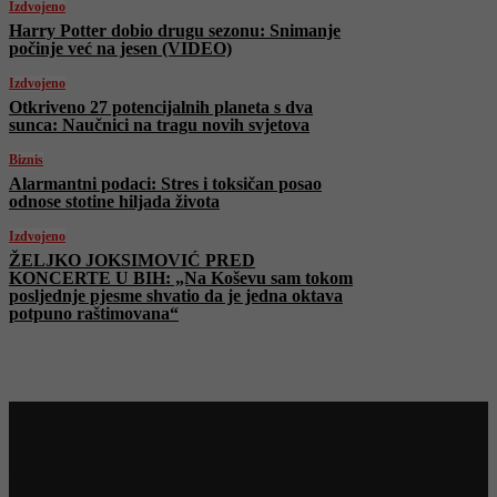
Izdvojeno
Harry Potter dobio drugu sezonu: Snimanje
počinje već na jesen (VIDEO)
Izdvojeno
Otkriveno 27 potencijalnih planeta s dva
sunca: Naučnici na tragu novih svjetova
Biznis
Alarmantni podaci: Stres i toksičan posao
odnose stotine hiljada života
Izdvojeno
ŽELJKO JOKSIMOVIĆ PRED
KONCERTE U BIH: „Na Koševu sam tokom
posljednje pjesme shvatio da je jedna oktava
potpuno raštimovana“
Najnovije na Face TV