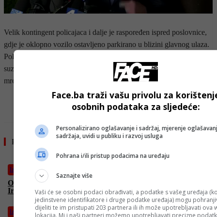
Velik kontingent policajaca i dalje je raspoređen ispred poslovnice,
gdje je oklopno vozilo ostavljeno parkirano u blizini glavnog ulaza.
Policija je pozvala stanovnike da izbjegavaju centar grada i da se
suzdrže od dijeljenja neprovjerenih informacija na društvenim
mrežama.
Face.ba traži vašu privolu za korištenj
- OGLAS -
osobnih podataka za sljedeće:
Personalizirano oglašavanje i sadržaj, mjerenje oglašavanj
sadržaja, uvidi u publiku i razvoj usluga
Pročitajte još
Pohrana i/ili pristup podacima na uređaju
Izdvojeno
Saznajte više
Od “bezuslovne predaje” do pregovora: Trump mijenja pristup
Iranu
Vaši će se osobni podaci obrađivati, a podatke s vašeg uređaja (ko
jedinstvene identifikatore i druge podatke uređaja) mogu pohranjiv
dijeliti te im pristupati 203 partnera ili ih može upotrebljavati ova
Izdvojeno
lokacija. Mi i naši partneri možemo upotrebljavati precizne podat