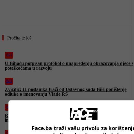
Pročitajte još
BiH
U Bihaću potpisan protokol o unapređenju obrazovanja djece s
poteškoćama u razvoju
BiH
Zvizdić: 11 poslanika traži od Ustavnog suda BiH poništenje
odluke o imenovanju Vlade RS
BiH
Ramić: Od Stevandića ćemo tražiti da preispita odluku o
imenovanju vlade RS
Face.ba traži vašu privolu za korištenj
Crna hronika