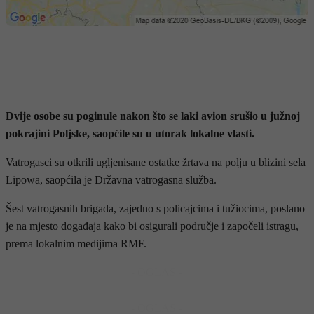
Dvije osobe su poginule nakon što se laki avion srušio u južnoj
pokrajini Poljske, saopćile su u utorak lokalne vlasti.
Vatrogasci su otkrili ugljenisane ostatke žrtava na polju u blizini sela
Lipowa, saopćila je Državna vatrogasna služba.
Šest vatrogasnih brigada, zajedno s policajcima i tužiocima, poslano
je na mjesto događaja kako bi osigurali područje i započeli istragu,
prema lokalnim medijima RMF.
- OGLAS -
- OGLAS -