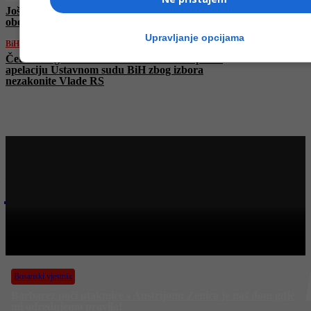
Još jedan ruski direktor pronađen mrtav,
obezglavljen ispod mosta
Upravljanje opcijama
BiH
Četiri delegata u Domu naroda PSBiH uputila
apelaciju Ustavnom sudu BiH zbog izbora
nezakonite Vlade RS
Najnovije na Face TV
Bosanski vjestnik
BOSANSKI VJESTNIK – 8. 9. 2025.
Bosanski vjestnik
Barbarez uoči utakmice s Austrijom: Zenica je naš dom gdje
mi određujemo pravila!