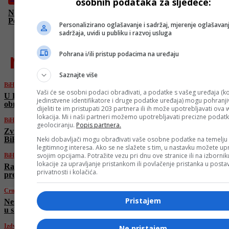
osobnih podataka za sljedeće:
Nesreća na bh. putu: Četiri osobe povrijeđene u slijetanju
Peugeota
Personalizirano oglašavanje i sadržaj, mjerenje oglašavanj
sadržaja, uvidi u publiku i razvoj usluga
najnovije
Pohrana i/ili pristup podacima na uređaju
Saznajte više
BiH
Vaši će se osobni podaci obrađivati, a podatke s vašeg uređaja (ko
U Bihaću potpisan protokol o unapređenju
jedinstvene identifikatore i druge podatke uređaja) mogu pohranjiv
obrazovanja djece s poteškoćama u razvoju
dijeliti te im pristupati 203 partnera ili ih može upotrebljavati ova
lokacija. Mi i naši partneri možemo upotrebljavati precizne podat
BiH
geolociranju.
Popis partnera.
Zvizdić: 11 poslanika traži od Ustavnog suda
BiH poništenje odluke o imenovanju Vlade RS
Neki dobavljači mogu obrađivati vaše osobne podatke na temelju
legitimnog interesa. Ako se ne slažete s tim, u nastavku možete upr
svojim opcijama. Potražite vezu pri dnu ove stranice ili na izborni
BiH
lokacije za upravljanje pristankom ili povlačenje pristanka u post
Ramić: Od Stevandića ćemo tražiti da
privatnosti i kolačića.
preispita odluku o imenovanju vlade RS
Crna hronika
Pristajem
Nesreća na bh. putu: Četiri osobe povrijeđene
u slijetanju Peugeota
Izdvojeno
Ne pristajem