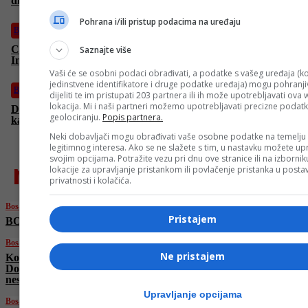
direktnije! Oni čak prijete nestankom BiH!
Pohrana i/ili pristup podacima na uređaju
Bosanski vjestnik
Crnadak: Dodik priznao kaznu plaćanjem 36.500 KM! Čović:
Saznajte više
Ima elemenata „političkog procesa“!
Vaši će se osobni podaci obrađivati, a podatke s vašeg uređaja (ko
jedinstvene identifikatore i druge podatke uređaja) mogu pohranjiv
Bosanski vjestnik
dijeliti te im pristupati 203 partnera ili ih može upotrebljavati ova
lokacija. Mi i naši partneri možemo upotrebljavati precizne podat
Dodik priznao krivično djelo i institucije BiH – otkupljuje
geolociranju.
Popis partnera.
kaznu zatvora za 36.500 KM!
Neki dobavljači mogu obrađivati vaše osobne podatke na temelju
legitimnog interesa. Ako se ne slažete s tim, u nastavku možete upr
svojim opcijama. Potražite vezu pri dnu ove stranice ili na izborni
najnovije
lokacije za upravljanje pristankom ili povlačenje pristanka u post
privatnosti i kolačića.
Bosanski vjestnik
Pristajem
BOSANSKI VJESTNIK – 12.08.2025.
Bosanski vjestnik
Ne pristajem
Konaković: Prijetnje Ruske Federacije i
Dodika nikad direktnije! Oni čak prijete
nestankom BiH!
Upravljanje opcijama
Bosanski vjestnik