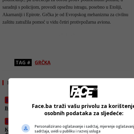
saradnji s policijom, provodi opsežnu istragu, posebno u Etoliji,
Akarnaniji i Epirote. Grčka je od Evropskog mehanizma za civilnu
zaštitu zatražila pomoć u vidu četiri protivpožarna aviona.
- OGLAS -
TAG #
GRČKA
Pročitajte još
Bosanski vjestnik
Face.ba traži vašu privolu za korištenj
BOSANSKI VJESTNIK – 12.08.2025.
osobnih podataka za sljedeće:
Bosanski vjestnik
Personalizirano oglašavanje i sadržaj, mjerenje oglašavanj
Konaković: Prijetnje Ruske Federacije i Dodika nikad
sadržaja, uvidi u publiku i razvoj usluga