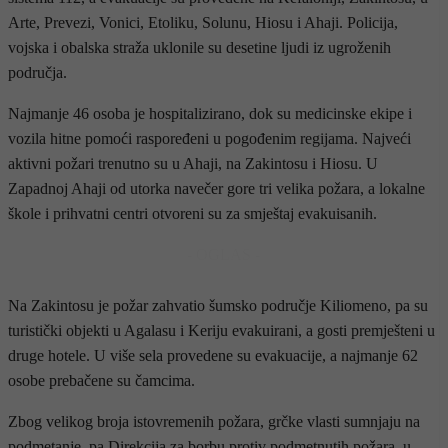
Arte, Prevezi, Vonici, Etoliku, Solunu, Hiosu i Ahaji. Policija,
vojska i obalska straža uklonile su desetine ljudi iz ugroženih
područja.
Najmanje 46 osoba je hospitalizirano, dok su medicinske ekipe i
vozila hitne pomoći raspoređeni u pogođenim regijama. Najveći
aktivni požari trenutno su u Ahaji, na Zakintosu i Hiosu. U
Zapadnoj Ahaji od utorka navečer gore tri velika požara, a lokalne
škole i prihvatni centri otvoreni su za smještaj evakuisanih.
- OGLAS -
Na Zakintosu je požar zahvatio šumsko područje Kiliomeno, pa su
turistički objekti u Agalasu i Keriju evakuirani, a gosti premješteni u
druge hotele. U više sela provedene su evakuacije, a najmanje 62
osobe prebačene su čamcima.
Zbog velikog broja istovremenih požara, grčke vlasti sumnjaju na
podmetanje, pa Direkcija za borbu protiv podmetnutih požara, u