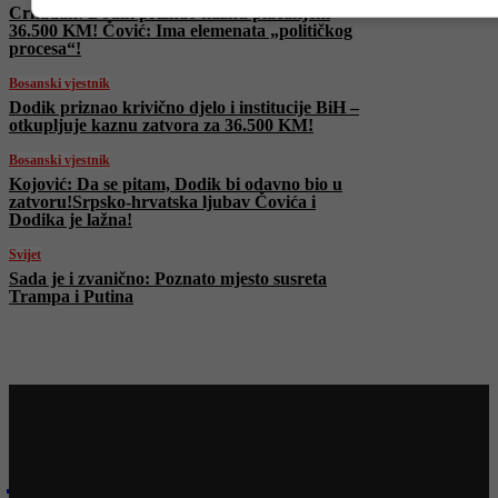
Crnadak: Dodik priznao kaznu plaćanjem
36.500 KM! Čović: Ima elemenata „političkog
procesa“!
Bosanski vjestnik
Dodik priznao krivično djelo i institucije BiH –
otkupljuje kaznu zatvora za 36.500 KM!
Bosanski vjestnik
Kojović: Da se pitam, Dodik bi odavno bio u
zatvoru!Srpsko-hrvatska ljubav Čovića i
Dodika je lažna!
Svijet
Sada je i zvanično: Poznato mjesto susreta
Trampa i Putina
Najnovije na Face TV