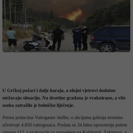
U Grčkoj požari i dalje haraju, a olujni vjetrovi dodatno
otežavaju situaciju. Na desetine građana je evakuirano, a više
osoba zatražilo je bolničko liječenje.
Prema podacima Vatrogasne službe, u akcijama gašenja trenutno
učestvuje 4.850 vatrogasaca. Poslata su 34 hitna upozorenja putem
sistema 112, a evakuacije su provedene na Kefaloniji, Zakintosu, u