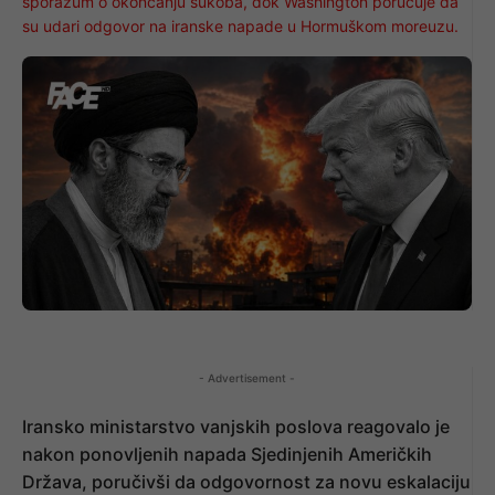
sporazum o okončanju sukoba, dok Washington poručuje da
su udari odgovor na iranske napade u Hormuškom moreuzu.
- Advertisement -
Iransko ministarstvo vanjskih poslova reagovalo je
nakon ponovljenih napada Sjedinjenih Američkih
Država, poručivši da odgovornost za novu eskalaciju