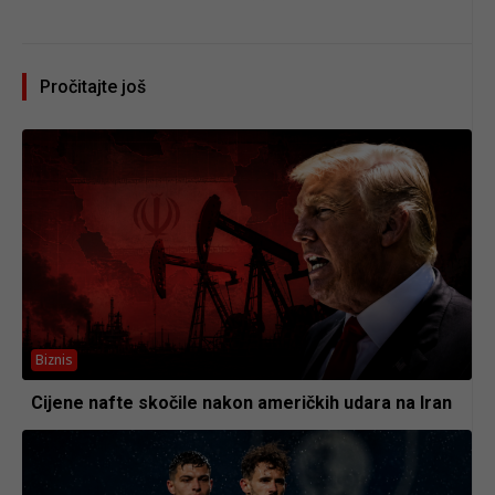
Pročitajte još
Biznis
Cijene nafte skočile nakon američkih udara na Iran