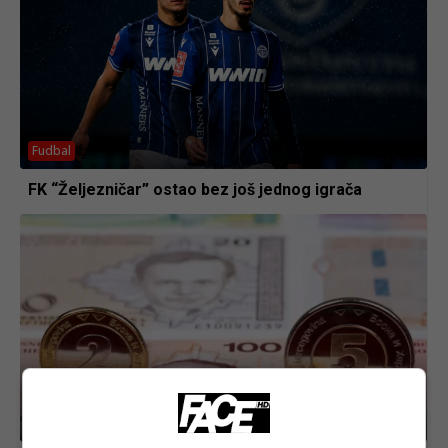
Fudbal
FK “Željezničar” ostao bez još jednog igrača
Biznis