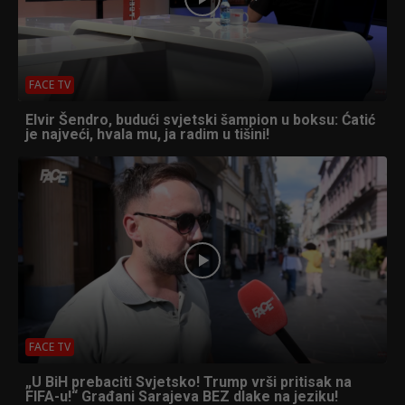
FACE TV
Elvir Šendro, budući svjetski šampion u boksu: Ćatić
je najveći, hvala mu, ja radim u tišini!
FACE TV
„U BiH prebaciti Svjetsko! Trump vrši pritisak na
FIFA-u!“ Građani Sarajeva BEZ dlake na jeziku!