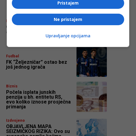
Pristajem
Ne pristajem
Biznis
Cijene nafte skočile nakon
američkih udara na Iran
Upravljanje opcijama
Fudbal
FK “Željezničar” ostao bez
još jednog igrača
Biznis
Počela isplata junskih
penzija u bh. entitetu RS,
evo koliko iznose prosječna
primanja
Izdvojeno
OBJAVLJENA MAPA
SEIZMIČKOG RIZIKA: Ovo su