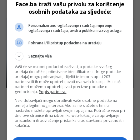
Face.ba traži vašu privolu za korištenje
Počela isplata junskih penzija u bh. entitetu RS, evo
koliko iznose prosječna primanja
osobnih podataka za sljedeće:
Personalizirano oglašavanje i sadržaj, mjerenje
oglašavanja i sadržaja, uvidi u publiku i razvoj usluga
Pohrana i/ili pristup podacima na uređaju
Saznajte više
Vaši će se osobni podaci obrađivati, a podatke s vašeg
uređaja (kolačiće, jedinstvene identifikatore i druge podatke
uređaja) mogu pohranjivati, dijeliti te im pristupati 203
partnera ili ih može upotrebljavati ova web-lokacija. Mi i naši
Izdvojeno
partneri možemo upotrebljavati precizne podatke o
geolociranju.
Popis partnera.
OBJAVLJENA MAPA SEIZMIČKOG RIZIKA: Ovo su
evropske zemlje kojima prijete najrazorniji
Neki dobavljači mogu obrađivati vaše osobne podatke na
zemljotresi, u opasnosti i Balkan
temelju legitimnog interesa. Ako se ne slažete s tim, u
nastavku možete upravljati svojim opcijama. Potražite vezu pri
dnu ove stranice ili na izborniku web-lokacije za upravljanje
pristankom ili povlačenje pristanka u postavkama privatnosti i
kolačića.
najnovije
FACE.BA