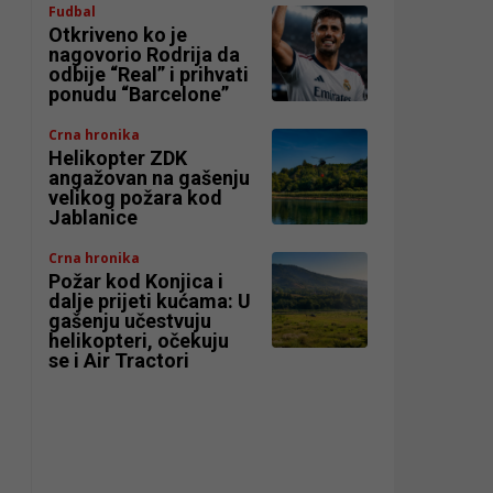
Fudbal
Otkriveno ko je
nagovorio Rodrija da
odbije “Real” i prihvati
ponudu “Barcelone”
Crna hronika
Helikopter ZDK
angažovan na gašenju
velikog požara kod
Jablanice
Crna hronika
Požar kod Konjica i
dalje prijeti kućama: U
gašenju učestvuju
helikopteri, očekuju
se i Air Tractori