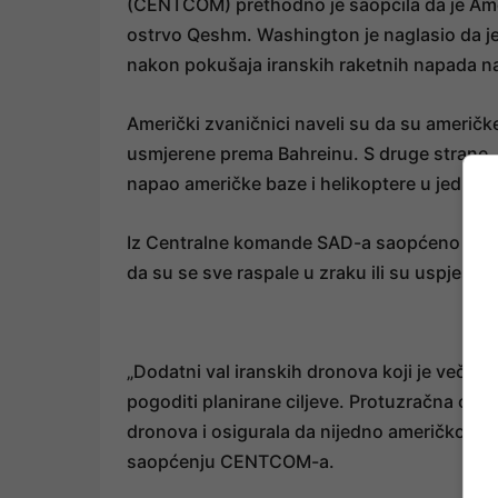
(CENTCOM) prethodno je saopćila da je Ame
ostrvo Qeshm. Washington je naglasio da je 
nakon pokušaja iranskih raketnih napada na
Američki zvaničnici naveli su da su američk
usmjerene prema Bahreinu. S druge strane, 
napao američke baze i helikoptere u jednoj „r
Iz Centralne komande SAD-a saopćeno je da je
da su se sve raspale u zraku ili su uspješno
„Dodatni val iranskih dronova koji je večer
pogoditi planirane ciljeve. Protuzračna od
dronova i osigurala da nijedno američko oso
saopćenju CENTCOM-a.