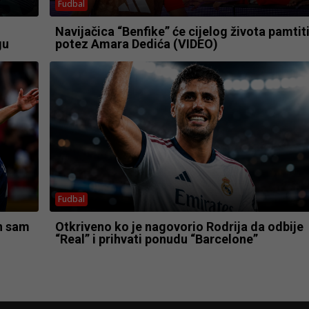
Fudbal
Navijačica “Benfike” će cijelog života pamtit
gu
potez Amara Dedića (VIDEO)
Fudbal
n sam
Otkriveno ko je nagovorio Rodrija da odbije
“Real” i prihvati ponudu “Barcelone”