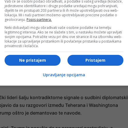
Vaši će se osobni podaci obrađivati, a podatke s vašeg uređaja (kolačiće,
i napori
jedinstvene identifikatore i druge podatke uređaja) mogu pohranjivati,
dijeliti te im pristupati 203 partnera ili ih može upotrebljavati ova web-
lokacija. Mi i naši partneri možemo upotrebljavati precizne podatke o
geolociranju.
Popis partnera.
a Qeshm, Iranska revolucionarna garda uputila je oštru
Neki dobavljači mogu obrađivati vaše osobne podatke na temelju
latiti „visoku cijenu“ zbog narušavanja sigurnosti u
legitimnog interesa. Ako se ne slažete s tim, u nastavku možete upravljati
žave uzvratile su stavom da njihova vojna akcija ne znač
svojim opcijama. Potražite vezu pri dnu ove stranice ili na izborniku web-
lokacije za upravljanje pristankom ili povlačenje pristanka u postavkama
ovor na prijetnje sigurnosti američkih i savezničkih snaga.
privatnosti i kolačića.
a američke vojske, prostire se na oko 1445 kvadratnih
Ne pristajem
Pristajem
 zaljevu. Zbog svoje jedinstvene geografije i snažno utvrđe
 ulazom u Hormuški moreuz, što ga čini ključnom stratešk
Upravljanje opcijama
ki lideri šalju kontradiktorne signale o sudbini diplomatsk
objavio da su razgovori između Teherana i Washingtona
Trump oštro je demantovao te navode.