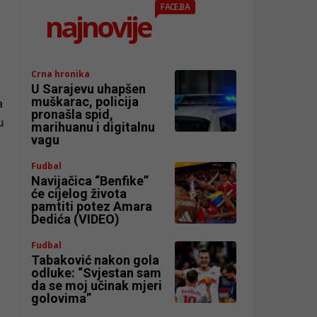
FACE.BA
najnovije
Crna hronika
U Sarajevu uhapšen
muškarac, policija
a
pronašla spid,
u
marihuanu i digitalnu
vagu
Fudbal
Navijačica “Benfike”
će cijelog života
pamtiti potez Amara
Dedića (VIDEO)
Fudbal
Tabaković nakon gola
odluke: “Svjestan sam
da se moj učinak mjeri
golovima”