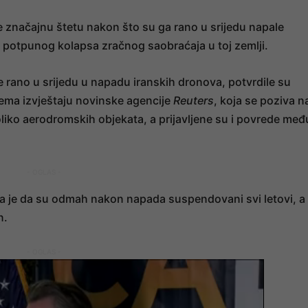
 značajnu štetu nakon što su ga rano u srijedu napale
do potpunog kolapsa zračnog saobraćaja u toj zemlji.
rano u srijedu u napadu iranskih dronova, potvrdile su
rema izvještaju novinske agencije
Reuters
, koja se poziva n
liko aerodromskih objekata, a prijavljene su i povrede međ
- OGLAS -
a je da su odmah nakon napada suspendovani svi letovi, a
n.
- OGLAS -