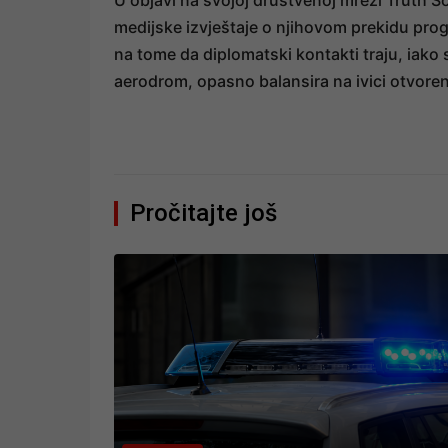
U objavi na svojoj društvenoj mreži Truth So
medijske izvještaje o njihovom prekidu progla
na tome da diplomatski kontakti traju, iako
aerodrom, opasno balansira na ivici otvore
Pročitajte još