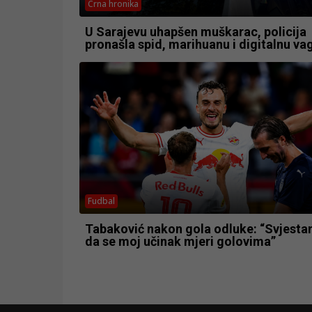
Crna hronika
U Sarajevu uhapšen muškarac, policija
pronašla spid, marihuanu i digitalnu va
Fudbal
Tabaković nakon gola odluke: “Svjesta
da se moj učinak mjeri golovima”