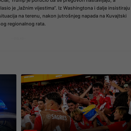
cial, Trump je poručio da se pregovori nastavljaju, a
sio je „lažnim vijestima“. Iz Washingtona i dalje insistiraju
 situacija na terenu, nakon jutrošnjeg napada na Kuvajtski
nog regionalnog rata.
- OGLAS -