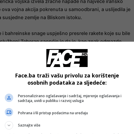
rička vojska izvela zračne napade na najveće iransko
ova vojna akcija pokrenuta u samoodbrani, a uslijedila je
 susjedne zemlje na Bliskom istoku.
e i bahreinske snage uspješno presrele rakete koje su bile
službeni Teheran saopćio je da je, kao znak odmazde,
egionalnoj zemlji“, koristeći projektile i dronove.
 Teheran ispalio dvije rakete na Kuvajt i tri na Bahrein, al
 presretnute.
Face.ba traži vašu privolu za korištenje
osobnih podataka za sljedeće:
- OGLAS -
Personalizirano oglašavanje i sadržaj, mjerenje oglašavanja i
as pokušao napasti američke snage u Kuvajtu nije uspio
sadržaja, uvidi u publiku i razvoj usluga
brana Centralne komande SAD-a uspješno je oborila više
Pohrana i/ili pristup podacima na uređaju
blje niti imovina ne budu oštećeni“, navedeno je u ranijem
Saznajte više