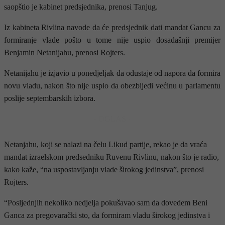
saopštio je kabinet predsjednika, prenosi Tanjug.
Iz kabineta Rivlina navode da će predsjednik dati mandat Gancu za
formiranje vlade pošto u tome nije uspio dosadašnji premijer
Benjamin Netanijahu, prenosi Rojters.
Netanijahu je izjavio u ponedjeljak da odustaje od napora da formira
novu vladu, nakon što nije uspio da obezbijedi većinu u parlamentu
poslije septembarskih izbora.
- OGLAS -
Netanjahu, koji se nalazi na čelu Likud partije, rekao je da vraća
mandat izraelskom predsedniku Ruvenu Rivlinu, nakon što je radio,
kako kaže, “na uspostavljanju vlade širokog jedinstva”, prenosi
Rojters.
“Posljednjih nekoliko nedjelja pokušavao sam da dovedem Beni
Ganca za pregovarački sto, da formiram vladu širokog jedinstva i