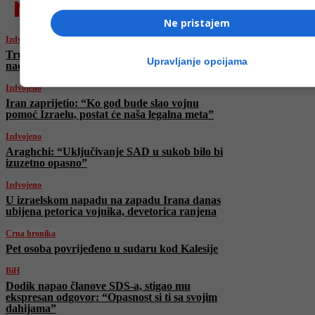
najnovije
Ne pristajem
Izdvojeno
Trump večeras saziva hitni sastanak tima za
Upravljanje opcijama
nacionalnu sigurnost zbog Izraela i Irana
Izdvojeno
Iran zaprijetio: “Ko god bude slao vojnu
pomoć Izraelu, postat će naša legalna meta”
Izdvojeno
Araghchi: “Uključivanje SAD u sukob bilo bi
izuzetno opasno”
Izdvojeno
U izraelskom napadu na zapadu Irana danas
ubijena petorica vojnika, devetorica ranjena
Crna hronika
Pet osoba povrijeđeno u sudaru kod Kalesije
BiH
Dodik napao članove SDS-a, stigao mu
ekspresan odgovor: “Opasnost si ti sa svojim
dahijama”