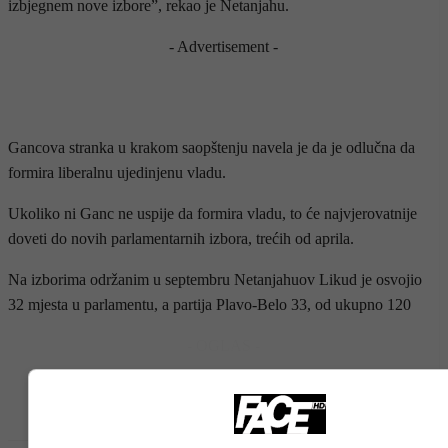
izbjegnem nove izbore”, rekao je Netanjahu.
- Advertisement -
Gancova stranka u krakom saopštenju navela je da je odlučna da
formira liberalnu ujedinjenu vladu.
Ukoliko ni Ganc ne uspije da formira vladu, to će najvjerovatnije
doveti do novih parlamentarnih izbora, trećih od aprila.
Na izborima održanim u septembru Netanjahuov Likud je osvojio
32 mjesta u parlamentu, a partija Plavo-Belo 33, od ukupno 120
- OGLAS -