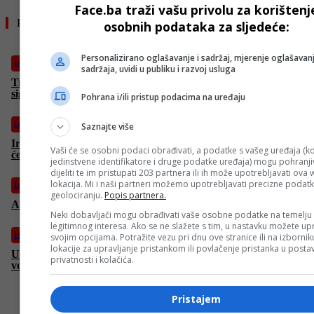
Face.ba traži vašu privolu za korištenj
Pročitajte još
osobnih podataka za sljedeće:
Personalizirano oglašavanje i sadržaj, mjerenje oglašavanj
Izdvojeno
sadržaja, uvidi u publiku i razvoj usluga
Trump večeras saziva hitni sastanak tima za nacionalnu
sigurnost zbog Izraela i Irana
Pohrana i/ili pristup podacima na uređaju
Izdvojeno
Saznajte više
Iran zaprijetio: “Ko god bude slao vojnu pomoć Izraelu, postat
Vaši će se osobni podaci obrađivati, a podatke s vašeg uređaja (ko
će naša legalna meta”
jedinstvene identifikatore i druge podatke uređaja) mogu pohranjiv
dijeliti te im pristupati 203 partnera ili ih može upotrebljavati ova
lokacija. Mi i naši partneri možemo upotrebljavati precizne podat
Izdvojeno
geolociranju.
Popis partnera.
Araghchi: “Uključivanje SAD u sukob bilo bi izuzetno opasno”
Neki dobavljači mogu obrađivati vaše osobne podatke na temelju
legitimnog interesa. Ako se ne slažete s tim, u nastavku možete upr
Izdvojeno
svojim opcijama. Potražite vezu pri dnu ove stranice ili na izborni
lokacije za upravljanje pristankom ili povlačenje pristanka u post
U izraelskom napadu na zapadu Irana danas ubijena petorica
privatnosti i kolačića.
vojnika, devetorica ranjena
Pristajem