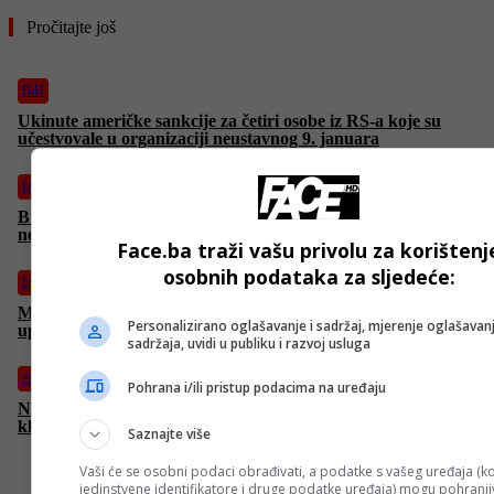
Pročitajte još
BiH
Ukinute američke sankcije za četiri osobe iz RS-a koje su
učestvovale u organizaciji neustavnog 9. januara
Izdvojeno
Bivši savjetnik Bijele kuće John Bolton optužen za špijunažu i
nezakonito čuvanje tajnih dokumenata
Face.ba traži vašu privolu za korištenj
osobnih podataka za sljedeće:
Izdvojeno
Mađarska odbacila plan EU o zabrani ruske energije: Szijjártó
Personalizirano oglašavanje i sadržaj, mjerenje oglašavanj
upozorava na ugroženu energetsku sigurnost
sadržaja, uvidi u publiku i razvoj usluga
Auto
Pohrana i/ili pristup podacima na uređaju
Nova istraživanja pokazuju da hibridi zagađuju gotovo kao
klasični automobili
Saznajte više
Vaši će se osobni podaci obrađivati, a podatke s vašeg uređaja (ko
jedinstvene identifikatore i druge podatke uređaja) mogu pohranjiv