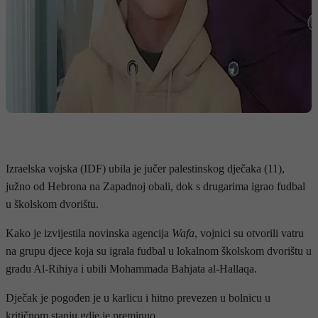
Izraelska vojska (IDF) ubila je jučer palestinskog dječaka (11),
južno od Hebrona na Zapadnoj obali, dok s drugarima igrao fudbal
u školskom dvorištu.
Kako je izvijestila novinska agencija
Wafa
, vojnici su otvorili vatru
na grupu djece koja su igrala fudbal u lokalnom školskom dvorištu u
gradu Al-Rihiya i ubili Mohammada Bahjata al-Hallaqa.
Dječak je pogođen je u karlicu i hitno prevezen u bolnicu u
kritičnom stanju gdje je preminuo.