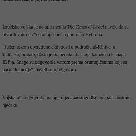
- OGLAS -
Izraelska vojska je na upit medija
The Times of Israel
navela da su
otvorili vatru na “osumnjičene” u području Hebrona.
“Jučer, tokom operativne aktivnosti u području al-Rihiya, u
Judejskoj brigadi, došlo je do nereda i bacanja kamenja na snage
IDF-a. Snage su odgovorile vatrom prema osumnjičenima koji su
bacali kamenje”, naveli su u odgovoru.
- OGLAS -
Vojska nije odgovorila na upit o jedanaestogodišnjem palestinskom
dječaku.
- OGLAS -