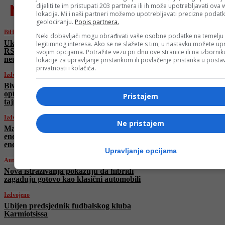
najnovije
dijeliti te im pristupati 203 partnera ili ih može upotrebljavati ova
lokacija. Mi i naši partneri možemo upotrebljavati precizne podat
geolociranju.
Popis partnera.
BiH
Neki dobavljači mogu obrađivati vaše osobne podatke na temelju
Ukinute američke sankcije za četiri osobe iz
legitimnog interesa. Ako se ne slažete s tim, u nastavku možete upr
RS-a koje su učestvovale u organizaciji
svojim opcijama. Potražite vezu pri dnu ove stranice ili na izborni
neustavnog 9. januara
lokacije za upravljanje pristankom ili povlačenje pristanka u post
privatnosti i kolačića.
Izdvojeno
Bivši savjetnik Bijele kuće John Bolton
optužen za špijunažu i nezakonito čuvanje
Pristajem
tajnih dokumenata
Izdvojeno
Ne pristajem
Mađarska odbacila plan EU o zabrani ruske
energije: Szijjártó upozorava na ugroženu
energetsku sigurnost
Upravljanje opcijama
Auto
Nova istraživanja pokazuju da hibridi
zagađuju gotovo kao klasični automobili
Izdvojeno
Ubijen predsjednik fudbalskog kluba
Karmiotsissa