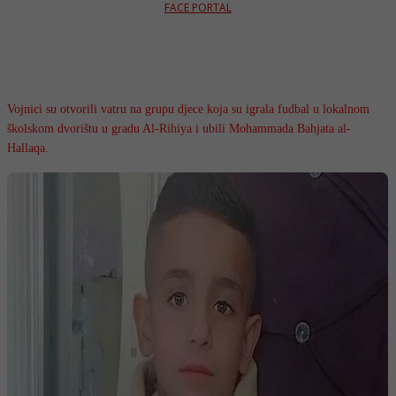
FACE PORTAL
Vojnici su otvorili vatru na grupu djece koja su igrala fudbal u lokalnom
školskom dvorištu u gradu Al-Rihiya i ubili Mohammada Bahjata al-
Hallaqa.