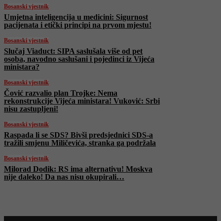
Bosanski vjestnik
Umjetna inteligencija u medicini: Sigurnost
pacijenata i etički principi na prvom mjestu!
Bosanski vjestnik
Slučaj Viaduct: SIPA saslušala više od pet
osoba, navodno saslušani i pojedinci iz Vijeća
ministara?
Bosanski vjestnik
Čović razvalio plan Trojke: Nema
rekonstrukcije Vijeća ministara! Vuković: Srbi
nisu zastupljeni!
Bosanski vjestnik
Raspada li se SDS? Bivši predsjednici SDS-a
tražili smjenu Miličevića, stranka ga podržala
Bosanski vjestnik
Milorad Dodik: RS ima alternativu! Moskva
nije daleko! Da nas nisu okupirali…