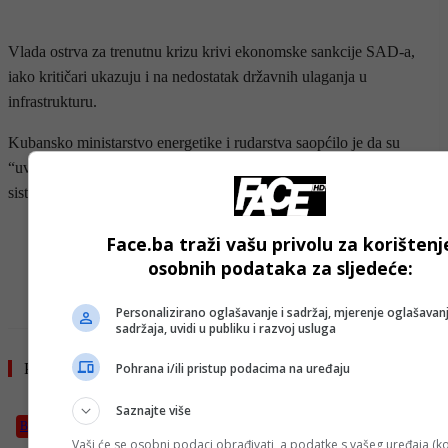
Vlada ostrva za trenutnu krizu krivi ekonomske sankcije SAD-a,
iako kritičari ukazuju i na nedostatak državnih ulaganja u
infrastrukturu.
Kubansko ministarstvo energetike i rudarstva saopćilo je da su
“uvjeti sada povoljniji nego tokom posljednjeg prekida” te da se
sistem postepeno obnavlja.
- OGLAS -
Face.ba traži vašu privolu za korištenj
osobnih podataka za sljedeće:
Personalizirano oglašavanje i sadržaj, mjerenje oglašavanj
sadržaja, uvidi u publiku i razvoj usluga
Pročitajte još
Pohrana i/ili pristup podacima na uređaju
Saznajte više
Bosanski vjestnik
Vaši će se osobni podaci obrađivati, a podatke s vašeg uređaja (ko