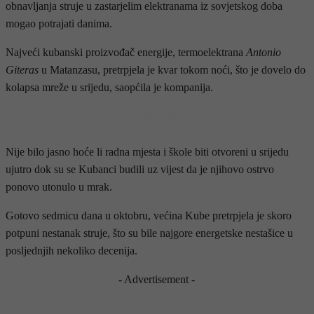
obnavljanja struje u zastarjelim elektranama iz sovjetskog doba
mogao potrajati danima.
Najveći kubanski proizvođač energije, termoelektrana
Antonio
Giteras
u Matanzasu, pretrpjela je kvar tokom noći, što je dovelo do
kolapsa mreže u srijedu, saopćila je kompanija.
- OGLAS -
Nije bilo jasno hoće li radna mjesta i škole biti otvoreni u srijedu
ujutro dok su se Kubanci budili uz vijest da je njihovo ostrvo
ponovo utonulo u mrak.
Gotovo sedmicu dana u oktobru, većina Kube pretrpjela je skoro
potpuni nestanak struje, što su bile najgore energetske nestašice u
posljednjih nekoliko decenija.
- Advertisement -