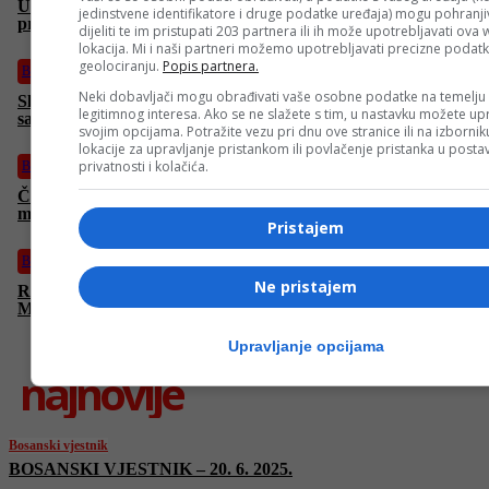
Umjetna inteligencija u medicini: Sigurnost pacijenata i etički
jedinstvene identifikatore i druge podatke uređaja) mogu pohranjiv
principi na prvom mjestu!
dijeliti te im pristupati 203 partnera ili ih može upotrebljavati ova
lokacija. Mi i naši partneri možemo upotrebljavati precizne podat
geolociranju.
Popis partnera.
Bosanski vjestnik
Neki dobavljači mogu obrađivati vaše osobne podatke na temelju
Slučaj Viaduct: SIPA saslušala više od pet osoba, navodno
legitimnog interesa. Ako se ne slažete s tim, u nastavku možete upr
saslušani i pojedinci iz Vijeća ministara?
svojim opcijama. Potražite vezu pri dnu ove stranice ili na izborni
lokacije za upravljanje pristankom ili povlačenje pristanka u post
privatnosti i kolačića.
Bosanski vjestnik
Čović razvalio plan Trojke: Nema rekonstrukcije Vijeća
ministara! Vuković: Srbi nisu zastupljeni!
Pristajem
Bosanski vjestnik
Ne pristajem
Raspada li se SDS? Bivši predsjednici SDS-a tražili smjenu
Miličevića, stranka ga podržala
Upravljanje opcijama
najnovije
Bosanski vjestnik
BOSANSKI VJESTNIK – 20. 6. 2025.