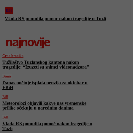
BiH
Vlada RS ponudila pomoć nakon tragedije u Tuzli
najnovije
Crna hronika
Tužilaštvo Tuzlanskog kantona nakon
tragedije: “Izuzeti su snimci videonadzora”
Biznis
Danas počinje isplata penzija za oktobar u
FBiH
BiH
Meteorolozi objavili kakve nas vremenske
prilike očekuju u narednim danima
BiH
Vlada RS ponudila pomoć nakon tragedije u
Tuzli