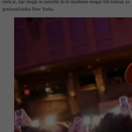
rekla je, nije mogla ni zamisliti da bi musliman mogao biti izabran za
gradonačelnika New Yorka.