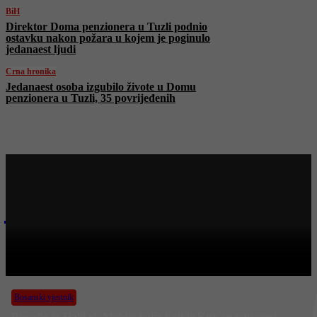
BiH
Direktor Doma penzionera u Tuzli podnio
ostavku nakon požara u kojem je poginulo
jedanaest ljudi
Crna hronika
Jedanaest osoba izgubilo živote u Domu
penzionera u Tuzli, 35 povrijeđenih
Najnovije na Face TV
Bosanski vjestnik
BOSANSKI VJESTNIK – 4. 11. 2025.
Bosanski vjestnik
Preselio je Halil ef. Mehtić,hafiz koji je Kur'an napamet