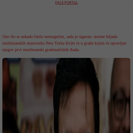
FACE PORTAL
Ono što se nekada činilo nemogućim, sada je sigurno: stotine hiljada
muslimanskih stanovnika New Yorka živjet će u gradu kojim će upravljati
njegov prvi muslimanski gradonačelnik ikada.