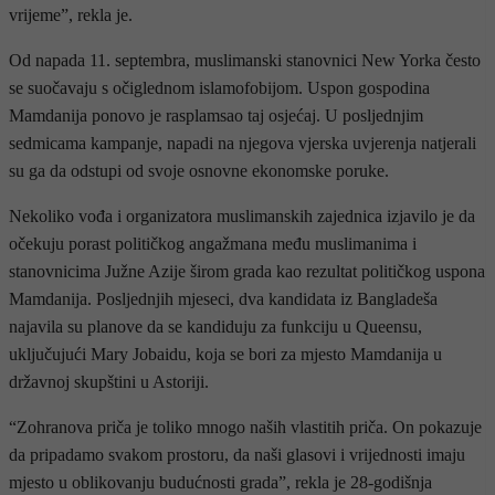
vrijeme”, rekla je.
Od napada 11. septembra, muslimanski stanovnici New Yorka često
se suočavaju s očiglednom islamofobijom. Uspon gospodina
Mamdanija ponovo je rasplamsao taj osjećaj. U posljednjim
sedmicama kampanje, napadi na njegova vjerska uvjerenja natjerali
su ga da odstupi od svoje osnovne ekonomske poruke.
Nekoliko vođa i organizatora muslimanskih zajednica izjavilo je da
očekuju porast političkog angažmana među muslimanima i
stanovnicima Južne Azije širom grada kao rezultat političkog uspona
Mamdanija. Posljednjih mjeseci, dva kandidata iz Bangladeša
najavila su planove da se kandiduju za funkciju u Queensu,
uključujući Mary Jobaidu, koja se bori za mjesto Mamdanija u
državnoj skupštini u Astoriji.
“Zohranova priča je toliko mnogo naših vlastitih priča. On pokazuje
da pripadamo svakom prostoru, da naši glasovi i vrijednosti imaju
mjesto u oblikovanju budućnosti grada”, rekla je 28-godišnja