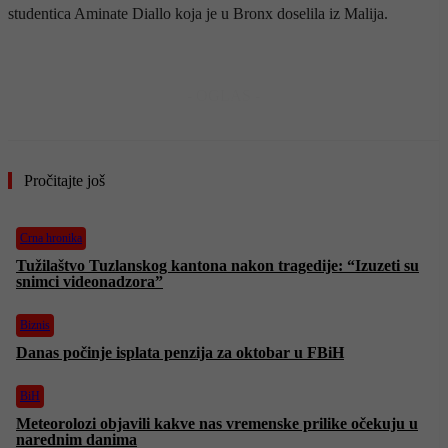
studentica Aminate Diallo koja je u Bronx doselila iz Malija.
- OGLAS -
Pročitajte još
Crna hronika
Tužilaštvo Tuzlanskog kantona nakon tragedije: “Izuzeti su
snimci videonadzora”
Biznis
Danas počinje isplata penzija za oktobar u FBiH
BiH
Meteorolozi objavili kakve nas vremenske prilike očekuju u
narednim danima