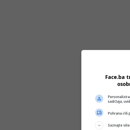
Face.ba t
osob
Personalizira
sadržaja, uvid
Pohrana i/ili
Saznajte više