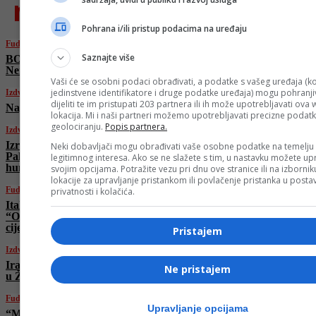
najnovije
Pohrana i/ili pristup podacima na uređaju
Fudbal
Saznajte više
BOMBA u Bordo klubu: Na Koševo stiže
Nermin Mujkić
Vaši će se osobni podaci obrađivati, a podatke s vašeg uređaja (ko
jedinstvene identifikatore i druge podatke uređaja) mogu pohranjiv
Izdvojeno
dijeliti te im pristupati 203 partnera ili ih može upotrebljavati ova
Napadnuta bolnica u Teheranu
lokacija. Mi i naši partneri možemo upotrebljavati precizne podat
geolociranju.
Popis partnera.
Izdvojeno
Izrael bez ikakve milosti! I danas ubijeni
Neki dobavljači mogu obrađivati vaše osobne podatke na temelju
Palestinci koji su čekali u redu za
legitimnog interesa. Ako se ne slažete s tim, u nastavku možete upr
humanitarnu pomoć
svojim opcijama. Potražite vezu pri dnu ove stranice ili na izborni
lokacije za upravljanje pristankom ili povlačenje pristanka u post
Fudbal
privatnosti i kolačića.
Italijanska legenda o Džekinom transferu:
“Odličan potez! Mi smo ga htjeli po svaku
cijenu!”
Pristajem
Izdvojeno
Iranci poslali poruku uoči ključnih razgovora
Ne pristajem
u Ženevi: “Spremni smo…”
Fudbal
Upravljanje opcijama
“Manchester City” kažnjen s milion funti,