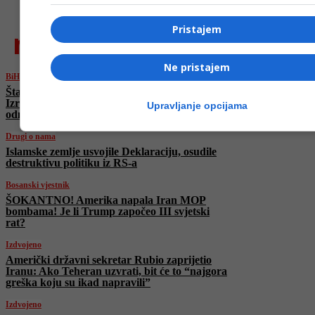
Pristajem
najnovije
Ne pristajem
BiH
Šta do sada znamo o sukobu između Irana,
Izraela i SAD-a: Nuklearni udari, raketne
Upravljanje opcijama
odmazde i prijetnje globalnoj stabilnosti
Drugi o nama
Islamske zemlje usvojile Deklaraciju, osudile
destruktivu politiku iz RS-a
Bosanski vjestnik
ŠOKANTNO! Amerika napala Iran MOP
bombama! Je li Trump započeo III svjetski
rat?
Izdvojeno
Američki državni sekretar Rubio zaprijetio
Iranu: Ako Teheran uzvrati, bit će to “najgora
greška koju su ikad napravili”
Izdvojeno