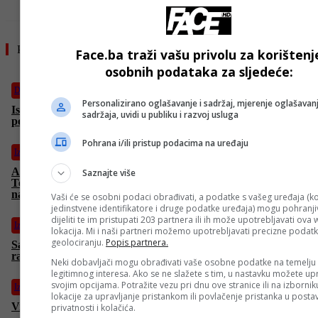
Pročitajte još
Face.ba traži vašu privolu za korištenj
osobnih podataka za sljedeće:
Drugi o nama
Personalizirano oglašavanje i sadržaj, mjerenje oglašavanj
Islamske zemlje usvojile Deklaraciju, osudile destruktivu
sadržaja, uvidi u publiku i razvoj usluga
politiku iz RS-a
Pohrana i/ili pristup podacima na uređaju
Izdvojeno
Američki državni sekretar Rubio zaprijetio Iranu: Ako
Saznajte više
Teheran uzvrati, bit će to “najgora greška koju su ikad
napravili”
Vaši će se osobni podaci obrađivati, a podatke s vašeg uređaja (ko
jedinstvene identifikatore i druge podatke uređaja) mogu pohranjiv
dijeliti te im pristupati 203 partnera ili ih može upotrebljavati ova
Izdvojeno
lokacija. Mi i naši partneri možemo upotrebljavati precizne podat
geolociranju.
Popis partnera.
Samoubilački napad u crkvi u Siriji: Najmanje 30 ubijenih i
ranjenih osoba
Neki dobavljači mogu obrađivati vaše osobne podatke na temelju
legitimnog interesa. Ako se ne slažete s tim, u nastavku možete upr
svojim opcijama. Potražite vezu pri dnu ove stranice ili na izborni
Izdvojeno
lokacije za upravljanje pristankom ili povlačenje pristanka u post
Vilko Klasan prognozira opet: “Iran će odgovoriti Americi!”
privatnosti i kolačića.