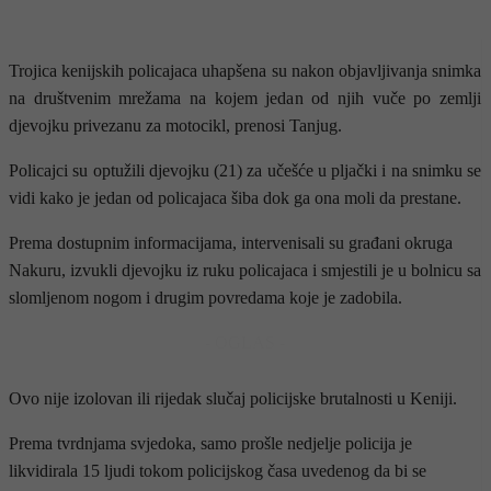
Trojica kenijskih policajaca uhapšena su nakon objavljivanja snimka
na društvenim mrežama na kojem jedan od njih vuče po zemlji
djevojku privezanu za motocikl, prenosi Tanjug.
Policajci su optužili djevojku (21) za učešće u pljački i na snimku se
vidi kako je jedan od policajaca šiba dok ga ona moli da prestane.
Prema dostupnim informacijama, intervenisali su građani okruga
Nakuru, izvukli djevojku iz ruku policajaca i smjestili je u bolnicu sa
slomljenom nogom i drugim povredama koje je zadobila.
- OGLAS -
Ovo nije izolovan ili rijedak slučaj policijske brutalnosti u Keniji.
Prema tvrdnjama svjedoka, samo prošle nedjelje policija je
likvidirala 15 ljudi tokom policijskog časa uvedenog da bi se