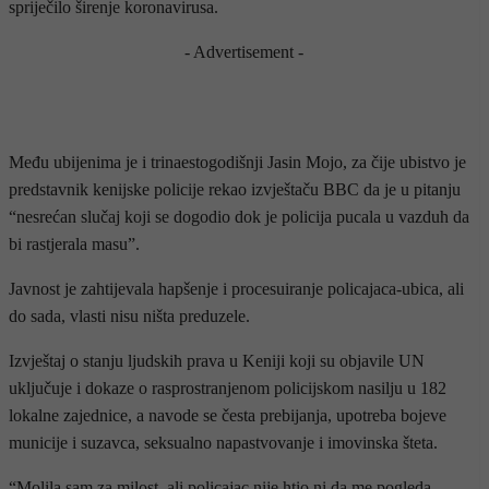
spriječilo širenje koronavirusa.
- Advertisement -
Među ubijenima je i trinaestogodišnji Jasin Mojo, za čije ubistvo je
predstavnik kenijske policije rekao izvještaču BBC da je u pitanju
“nesrećan slučaj koji se dogodio dok je policija pucala u vazduh da
bi rastjerala masu”.
Javnost je zahtijevala hapšenje i procesuiranje policajaca-ubica, ali
do sada, vlasti nisu ništa preduzele.
Izvještaj o stanju ljudskih prava u Keniji koji su objavile UN
uključuje i dokaze o rasprostranjenom policijskom nasilju u 182
lokalne zajednice, a navode se česta prebijanja, upotreba bojeve
municije i suzavca, seksualno napastvovanje i imovinska šteta.
“Molila sam za milost, ali policajac nije htio ni da me pogleda.