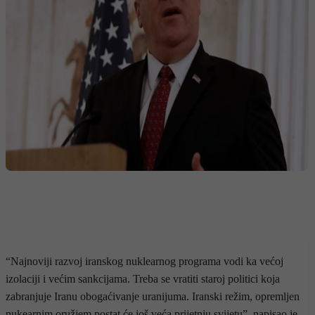
“Najnoviji razvoj iranskog nuklearnog programa vodi ka većoj
izolaciji i većim sankcijama. Treba se vratiti staroj politici koja
zabranjuje Iranu obogaćivanje uranijuma. Iranski režim, opremljen
nukearnim oružjem postat će još veća prijetnju svijetu”, napisao je