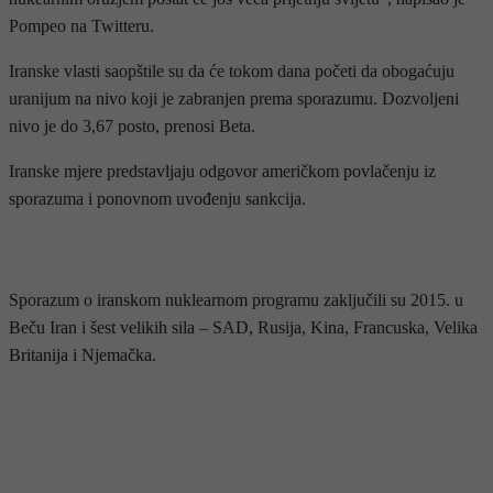
Pompeo na Twitteru.
Iranske vlasti saopštile su da će tokom dana početi da obogaćuju
uranijum na nivo koji je zabranjen prema sporazumu. Dozvoljeni
nivo je do 3,67 posto, prenosi Beta.
Iranske mjere predstavljaju odgovor američkom povlačenju iz
sporazuma i ponovnom uvođenju sankcija.
- OGLAS -
Sporazum o iranskom nuklearnom programu zaključili su 2015. u
Beču Iran i šest velikih sila – SAD, Rusija, Kina, Francuska, Velika
Britanija i Njemačka.
- OGLAS -