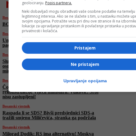
najnovije
geolociranju.
Popis partnera.
Neki dobavljači mogu obrađivati vaše osobne podatke na temelju
legitimnog interesa. Ako se ne slažete s tim, u nastavku možete upr
Bosanski vjestnik
svojim opcijama. Potražite vezu pri dnu ove stranice ili na izborni
BOSANSKI VJESTNIK – 20. 6. 2025.
lokacije za upravljanje pristankom ili povlačenje pristanka u post
privatnosti i kolačića.
Bosanski vjestnik
Umjetna inteligencija u medicini: Sigurnost
pacijenata i etički principi na prvom mjestu!
Pristajem
Bosanski vjestnik
Slučaj Viaduct: SIPA saslušala više od pet
Ne pristajem
osoba, navodno saslušani i pojedinci iz Vijeća
ministara?
Bosanski vjestnik
Upravljanje opcijama
Čović razvalio plan Trojke: Nema
rekonstrukcije Vijeća ministara! Vuković: Srbi
nisu zastupljeni!
Bosanski vjestnik
Raspada li se SDS? Bivši predsjednici SDS-a
tražili smjenu Miličevića, stranka ga podržala
Bosanski vjestnik
Milorad Dodik: RS ima alternativu! Moskva