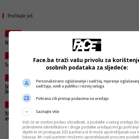
Pročitajte još
Izdvojeno
Iran pogodio najvažniji izraelski naučno-istraživački institut
Izdvojeno
Face.ba traži vašu privolu za korištenj
SAD uvodi nove sankcije vezane za Iran
osobnih podataka za sljedeće:
Izdvojeno
Personalizirano oglašavanje i sadržaj, mjerenje oglašavanj
sadržaja, uvidi u publiku i razvoj usluga
Izraelska vojska tvrdi da je napala vojnu infrastrukturu u
jugozapadnom Iranu
Pohrana i/ili pristup podacima na uređaju
Izdvojeno
Saznajte više
Masakr u redu za hranu u Gazi: Izraelci pucali, pa pozvali
avion, najmanje 60 mrtvih
Vaši će se osobni podaci obrađivati, a podatke s vašeg uređaja (ko
jedinstvene identifikatore i druge podatke uređaja) mogu pohranjiv
dijeliti te im pristupati 203 partnera ili ih može upotrebljavati ova
lokacija. Mi i naši partneri možemo upotrebljavati precizne podat