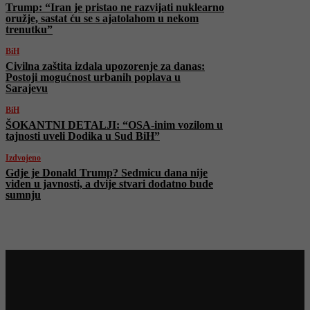
Trump: “Iran je pristao ne razvijati nuklearno
oružje, sastat ću se s ajatolahom u nekom
trenutku”
BiH
Civilna zaštita izdala upozorenje za danas:
Postoji mogućnost urbanih poplava u
Sarajevu
BiH
ŠOKANTNI DETALJI: “OSA-inim vozilom u
tajnosti uveli Dodika u Sud BiH”
Izdvojeno
Gdje je Donald Trump? Sedmicu dana nije
viđen u javnosti, a dvije stvari dodatno bude
sumnju
Najnovije na Face TV