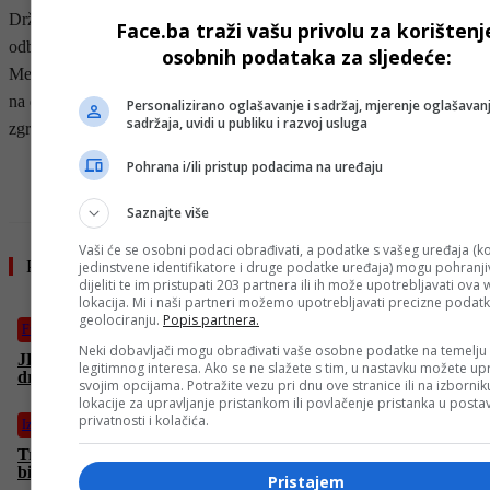
Državna novinska agencija KUNA, pozivajući se na Ministarstvo
Face.ba traži vašu privolu za korištenj
odbrane Kuvajta, javlja da je u napadu teško oštećen Terminal 1
osobnih podataka za sljedeće:
Međunarodnog aerodroma Kuvajt, dok se na snimcima objavljenim
na društvenim mrežama vide požari i velika razaranja unutar same
Personalizirano oglašavanje i sadržaj, mjerenje oglašavanj
sadržaja, uvidi u publiku i razvoj usluga
zgrade.
Pohrana i/ili pristup podacima na uređaju
- OGLAS -
Saznajte više
Vaši će se osobni podaci obrađivati, a podatke s vašeg uređaja (ko
Pročitajte još
jedinstvene identifikatore i druge podatke uređaja) mogu pohranjiv
dijeliti te im pristupati 203 partnera ili ih može upotrebljavati ova
lokacija. Mi i naši partneri možemo upotrebljavati precizne podat
geolociranju.
Popis partnera.
Fudbal
Neki dobavljači mogu obrađivati vaše osobne podatke na temelju
JESTE LI VIDJELI: Barbarezov slogan našao mjesto na
legitimnog interesa. Ako se ne slažete s tim, u nastavku možete upr
dresovima “Zmajeva” (FOTO)
svojim opcijama. Potražite vezu pri dnu ove stranice ili na izborni
lokacije za upravljanje pristankom ili povlačenje pristanka u post
privatnosti i kolačića.
Izdvojeno
Trump OPALIO ŠAMAR Netanyahuu: “Da nije bilo mene, ne
bi sad bilo ni Izraela!”
Pristajem