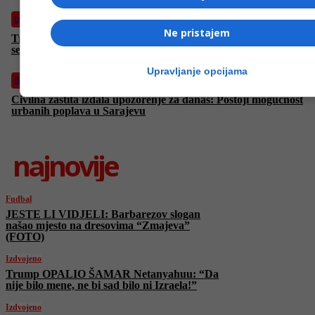
Izdvojeno
Ne pristajem
Trump: “Iran je pristao ne razvijati nuklearno oružje, sastat ću
se s ajatolahom u nekom trenutku”
Upravljanje opcijama
BiH
Civilna zaštita izdala upozorenje za danas: Postoji mogućnost
urbanih poplava u Sarajevu
najnovije
Fudbal
JESTE LI VIDJELI: Barbarezov slogan
našao mjesto na dresovima “Zmajeva”
(FOTO)
Izdvojeno
Trump OPALIO ŠAMAR Netanyahuu: “Da
nije bilo mene, ne bi sad bilo ni Izraela!”
Izdvojeno