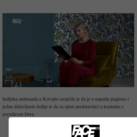
- OGLAS -
Indijska ambasada u Kuvajtu saopćila je da je u napadu poginuo i
jedan državljanin Indije te da su njeni predstavnici u kontaktu s
porodicom žrtve.
- OGLAS -