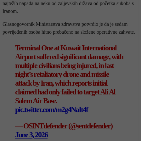
najtežih napada na neku od zaljevskih država od početka sukoba s
Iranom.
Glasnogovornik Ministarstva zdravstva potvrdio je da je sedam
povrijeđenih osoba hitno prebačeno na složene operativne zahvate.
Terminal One at Kuwait International
Airport suffered significant damage, with
multiple civilians being injured, in last
night’s retaliatory drone and missile
attack by Iran, which reports initial
claimed had only failed to target Ali Al
Salem Air Base.
pic.twitter.com/m2g4NaIt4f
— OSINTdefender (@sentdefender)
June 3, 2026