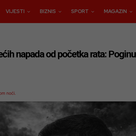
VIJESTI
BIZNIS
SPORT
MAGAZIN
većih napada od početka rata: Poginu
om noći.