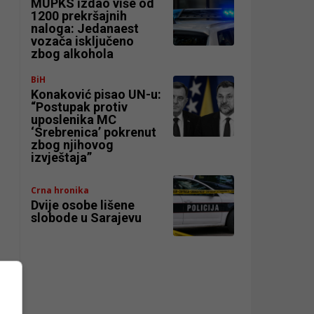
MUPKS izdao više od
1200 prekršajnih
naloga: Jedanaest
vozača isključeno
zbog alkohola
BiH
Konaković pisao UN-u:
“Postupak protiv
uposlenika MC
‘Srebrenica’ pokrenut
zbog njihovog
izvještaja”
Crna hronika
Dvije osobe lišene
slobode u Sarajevu