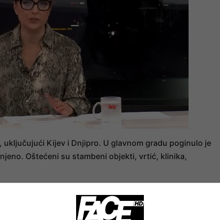
 uključujući Kijev i Dnjipro. U glavnom gradu poginulo je
eno. Oštećeni su stambeni objekti, vrtić, klinika,
00 stanovnika.