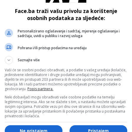
 osoba, među kojima i dvojica dječaka. Prema podacima
sirala više od sedamdeset raketa i oko 650 dronova.
Face.ba traži vašu privolu za korištenje
osobnih podataka za sljedeće:
a su među korištenim projektilima bile 33 balističke rakete
Personalizirano oglašavanje i sadržaj, mjerenje oglašavanja i
da su ukrajinske snage oborile ili neutralizirale četrdeset
sadržaja, uvidi u publiku i razvoj usluga
Pohrana i/ili pristup podacima na uređaju
- OGLAS -
Saznajte više
bno Sjedinjene Američke Države, da Ukrajini isporuče
Vaši će se osobni podaci obrađivati, a podatke s vašeg uređaja (kolačiće,
iot
.
jedinstvene identifikatore i druge podatke uređaja) mogu pohranjivati,
dijeliti te im pristupati 203 partnera ili ih može upotrebljavati ova web-
lokacija. Mi i naši partneri možemo upotrebljavati precizne podatke o
geolociranju.
Popis partnera.
“ nakon, kako tvrde iz Rusije, ukrajinskih napada na civile.
Neki dobavljači mogu obrađivati vaše osobne podatke na temelju
a na moguće nove napade i pozvala strane državljane da
legitimnog interesa. Ako se ne slažete s tim, u nastavku možete upravljati
svojim opcijama. Potražite vezu pri dnu ove stranice ili na izborniku web-
lokacije za upravljanje pristankom ili povlačenje pristanka u postavkama
privatnosti i kolačića.
 Sybiha, pozvao je međunarodne partnere da pojačaju sankci
Ne pristajem
Pristajem