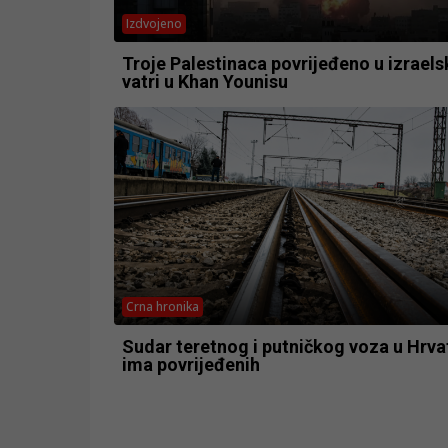
Izdvojeno
Troje Palestinaca povrijeđeno u izraels
vatri u Khan Younisu
Crna hronika
Sudar teretnog i putničkog voza u Hrva
ima povrijeđenih