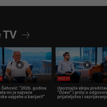
e TV
TV
FACE TV
 Šehović: “2026. godina
Upoznajte ekipu predsta
ela mi je najveće
“Očevi” i priču o odgovor
ske uspjehe u karijeri!”
prijateljstvu i sazrijevanj