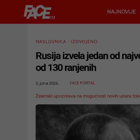
NAJNOVIJE
NASLOVNICA
IZDVOJENO
Rusija izvela jedan od naj
od 130 ranjenih
FACE PORTAL
3. juna 2026.
Zelenski upozorava na mogućnost novih udara tok