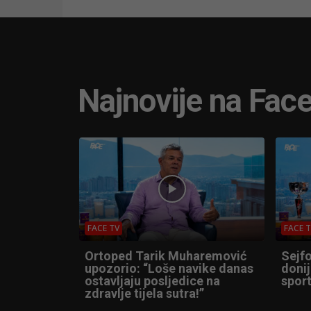
Najnovije na Fac
FACE TV
FACE 
Ortoped Tarik Muharemović
Sejfo
upozorio: “Loše navike danas
donij
ostavljaju posljedice na
sport
zdravlje tijela sutra!”