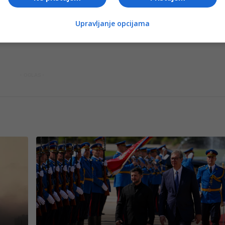
ra 2022. godine. Sukob je odnio desetine hiljada života,
Upravljanje opcijama
razaranja širom Ukrajine. Rusija trenutno kontroliše oko peti
- OGLAS -