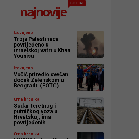
FACE.BA
najnovije
Izdvojeno
Troje Palestinaca
povrijeđeno u
izraelskoj vatri u Khan
Younisu
Izdvojeno
Vučić priredio svečani
doček Zelenskom u
Beogradu (FOTO)
Crna hronika
Sudar teretnog i
putničkog voza u
Hrvatskoj, ima
povrijeđenih
Crna hronika